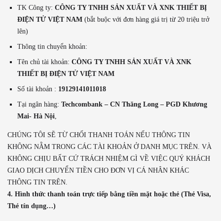
TK Công ty:
CÔNG TY TNHH SẢN XUẤT VÀ XNK THIẾT BỊ
ĐIỆN TỬ VIỆT NAM
(bắt buộc với đơn hàng giá trị từ 20 triệu trở
lên)
Thông tin chuyển khoản:
Tên chủ tài khoản:
CÔNG TY TNHH SẢN XUẤT VÀ XNK
THIẾT BỊ ĐIỆN TỬ VIỆT NAM
Số tài khoản :
19129141011018
Tại ngân hàng:
Techcombank – CN Thăng Long – PGD Khương
Mai- Hà Nội
,
CHÚNG TÔI SẼ TỪ CHỐI THANH TOÁN NẾU THÔNG TIN
KHÔNG NẰM TRONG CÁC TÀI KHOẢN Ở DANH MỤC TRÊN. VÀ
KHÔNG CHỊU BẤT CỨ TRÁCH NHIỆM GÌ VỀ VIỆC QUÝ KHÁCH
GIAO DỊCH CHUYỂN TIỀN CHO ĐƠN VỊ CÁ NHÂN KHÁC
THÔNG TIN TRÊN.
4. Hình thức thanh toán trực tiếp bằng tiền mặt hoặc thẻ (Thẻ Visa,
Thẻ tín dụng…)