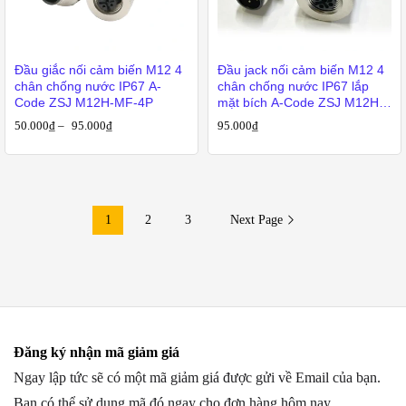
Đầu giắc nối cảm biến M12 4
Đầu jack nối cảm biến M12 4
chân chống nước IP67 A-
chân chống nước IP67 lắp
Code ZSJ M12H-MF-4P
mặt bích A-Code ZSJ M12H-
FP-4P
50.000
₫
–
95.000
₫
95.000
₫
1
2
3
Next Page
Đăng ký nhận mã giảm giá
Ngay lập tức sẽ có một mã giảm giá được gửi về Email của bạn.
Bạn có thể sử dụng mã đó ngay cho đơn hàng hôm nay.