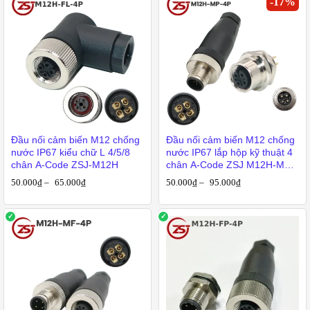
-
17
%
Đầu nối cảm biến M12 chống
Đầu nối cảm biến M12 chống
nước IP67 kiểu chữ L 4/5/8
nước IP67 lắp hộp kỹ thuật 4
chân A-Code ZSJ-M12H
chân A-Code ZSJ M12H-MP-
4P
50.000
₫
–
65.000
₫
50.000
₫
–
95.000
₫