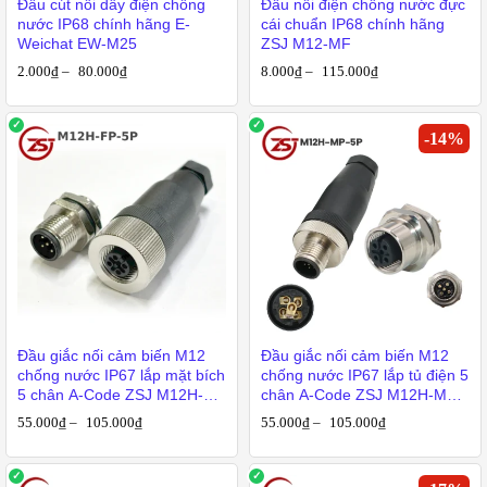
Đầu cút nối dây điện chống
Đầu nối điện chống nước đực
nước IP68 chính hãng E-
cái chuẩn IP68 chính hãng
Weichat EW-M25
ZSJ M12-MF
2.000
₫
–
80.000
₫
8.000
₫
–
115.000
₫
-
14
%
Đầu giắc nối cảm biến M12
Đầu giắc nối cảm biến M12
chống nước IP67 lắp mặt bích
chống nước IP67 lắp tủ điện 5
5 chân A-Code ZSJ M12H-
chân A-Code ZSJ M12H-MP-
FP-5P
5P
55.000
₫
–
105.000
₫
55.000
₫
–
105.000
₫