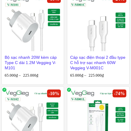
Bộ sạc nhanh 20W kèm cáp
Cáp sạc điện thoại 2 đầu type
Type C dài 1.2M Veggieg V-
C hỗ trợ sạc nhanh 60W
M101
Veggieg V-M001C
65.000
₫
–
225.000
₫
65.000
₫
–
225.000
₫
-
10
%
-
74
%