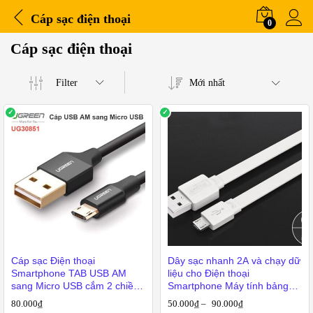
Cáp sạc điện thoại
0
Cáp sạc điện thoại
Filter
Mới nhất
Cáp sạc Điện thoại
Dây sạc nhanh 2A và chạy dữ
Smartphone TAB USB AM
liệu cho Điện thoại
sang Micro USB cắm 2 chiều
Smartphone Máy tính bảng
1 mét UGREEN 30851
Ugreen 0.25M | 0.5M | 1M
80.000
₫
50.000
₫
–
90.000
₫