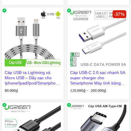
-
37
%
iá
o
ất
Cáp USB ra Lightning và
Cáp USB-C 2.0 sạc nhanh 5A
Micro USB – Dây sạc cho
super charger cho
Iphone/Ipad/Ipod/Smartphone
Smartphone Máy tính bảng
Android, Cáp USB phụ kiện
Samsung Huawei Oppo 0.5M
80.000
₫
120.000
₫
–
200.000
₫
điện tử
1M 2M Ugreen