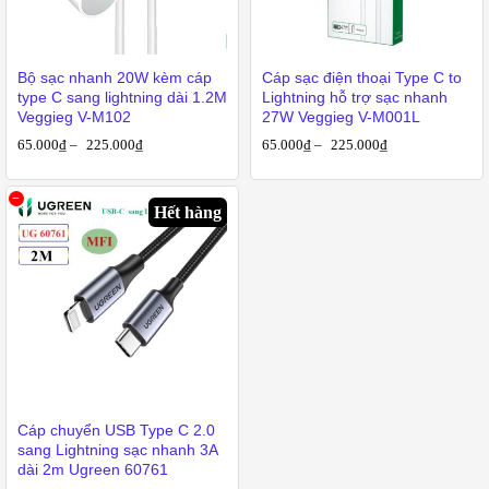
Bộ sạc nhanh 20W kèm cáp
Cáp sạc điện thoại Type C to
type C sang lightning dài 1.2M
Lightning hỗ trợ sạc nhanh
Veggieg V-M102
27W Veggieg V-M001L
65.000
₫
–
225.000
₫
65.000
₫
–
225.000
₫
Hết hàng
Cáp chuyển USB Type C 2.0
sang Lightning sạc nhanh 3A
dài 2m Ugreen 60761