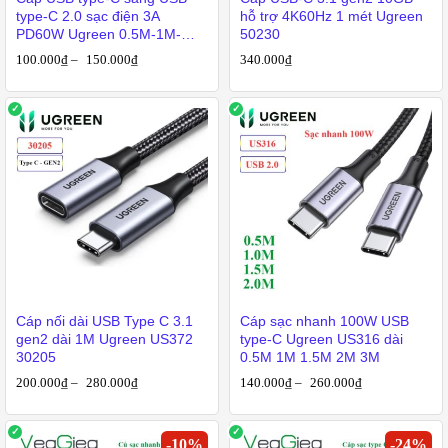
type-C 2.0 sạc điện 3A
hỗ trợ 4K60Hz 1 mét Ugreen
PD60W Ugreen 0.5M-1M-
50230
1.5M-2M
100.000
₫
–
150.000
₫
340.000
₫
Cáp nối dài USB Type C 3.1
Cáp sạc nhanh 100W USB
gen2 dài 1M Ugreen US372
type-C Ugreen US316 dài
30205
0.5M 1M 1.5M 2M 3M
200.000
₫
–
280.000
₫
140.000
₫
–
260.000
₫
-
10
%
-
24
%