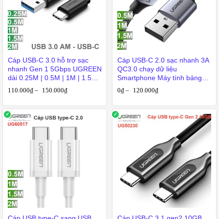
Cáp USB-C 3.0 hỗ trợ sạc
Cáp USB-C 2.0 sạc nhanh 3A
nhanh Gen 1 5Gbps UGREEN
QC3.0 chạy dữ liệu
dài 0.25M | 0.5M | 1M | 1.5M |
Smartphone Máy tính bảng
2M
USB AM sang USB CM
110.000
₫
–
150.000
₫
0
₫
–
120.000
₫
Ugreen 0.25M-0.5M-1M-
1.5M-2M
Cáp USB type-C sang USB
Cáp USB-C 3.1 gen2 10GB