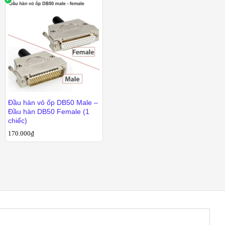
65.000
₫
55.000
₫
Đầu hàn vỏ ốp DB50 Male –
Đầu hàn DB50 Female (1
chiếc)
170.000
₫
170.000
₫