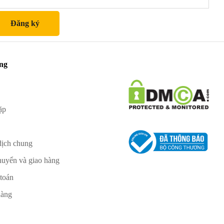
àng
ặp
dịch chung
huyển và giao hàng
 toán
hàng