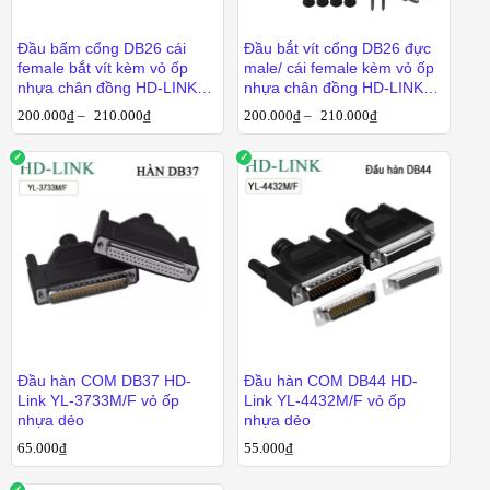
Đầu bấm cổng DB26 cái
Đầu bắt vít cổng DB26 đực
nặng.
female bắt vít kèm vỏ ốp
male/ cái female kèm vỏ ốp
nhựa chân đồng HD-LINK
nhựa chân đồng HD-LINK
YL-SCC-26F/M
YL-SCC-26M/YL-SCC-26F
200.000
₫
–
210.000
₫
200.000
₫
–
210.000
₫
200.000
₫
210.000
₫
200.000
₫
210.000
₫
Đầu hàn COM DB37 HD-
Đầu hàn COM DB44 HD-
Link YL-3733M/F vỏ ốp
Link YL-4432M/F vỏ ốp
nhựa dẻo
nhựa dẻo
65.000
₫
55.000
₫