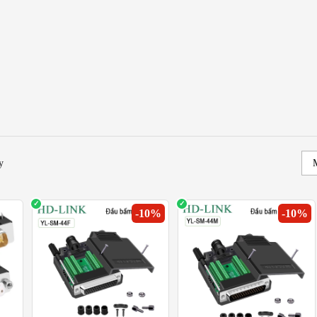
DB44 HD-Link
, DB44, DB50
là các loại đầu nối đa chân từ 26 đến 50 chân, chuyên dùng tr
y
 thuật, dễ dàng lắp đặt và độ bền cao, các đầu giắc này phù hợp cho cả môi trư
OM Theo Cách Lắp Đặt
-
10
%
-
10
%
c tiếp dây vào chân giắc – chắc chắn, ổn định, chuyên dùng cho hệ thống cố đị
ắt vít)
: Sử dụng cơ chế bắt vít không cần hàn – dễ lắp đặt, thay thế nhanh c
n Bỉ Theo Thời Gian
: Độ dẫn điện cao, truyền tín hiệu ổn định, giảm nhiễu.