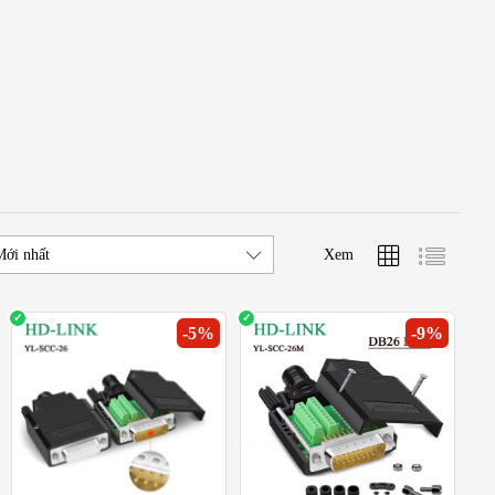
ong
truyền thông RS232
,
kết nối công nghiệp
và
thiết bị điều khiển tự
Xem
Mới nhất
ờng văn phòng lẫn công nghiệp khắc nghiệt.
-
5
%
-
9
%
nh lâu dài.
hóng, phù hợp cho kỹ thuật viên và người dùng phổ thông.