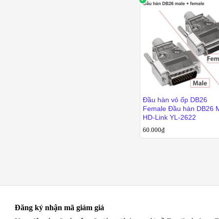
Giá cả cạnh tranh, giao h
180.000
₫
Hàng chính hãng, giá đã
📍
Mua Đầu Giắc COM C
🏬
Phụ Kiện Điện Tử Việt
📍 Địa chỉ: Số 5A ngõ 71/1
📞 Hotline: 0982 562 563
🚚 Giao hàng toàn quốc – Th
Đầu hàn vỏ ốp DB26
Female Đầu hàn DB26 Male
HD-Link YL-2622
60.000
₫
60.000
₫
Đăng ký nhận mã giảm giá