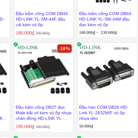
hao tác, tiết kiệm chi phí, phù hợp môi trường ít tác động.
Đầu bấm cổng COM DB44
Đầu bấm cổng COM DB44
hiễu
: Cứng cáp, chịu lực, chịu nhiệt – lý tưởng cho các hệ thống công nghiệp 
D-
HD-LINK YL-SM-44F đầu
HD-LINK YL-SM-44M đầu
cái kèm vỏ ốp
đực kèm vỏ ốp
 Đầu Giắc DB26 – DB50
180.000
₫
180.000
₫
–
230.000
₫
200.000
₫
 được dùng trong nhiều lĩnh vực:
-
10
%
p trình PLC
, máy tự động hoá.
180.000
₫
180.000
₫
230.000
₫
200.000
₫
iệp
, máy photocopy, máy scan.
áy tính công nghiệp, thiết bị đo lường.
trung tâm gia công cơ khí.
g chuyên dụng
, cáp tín hiệu đa kênh.
ầu Giắc COM DB26 – DB50 Của Chúng Tôi?
Đầu bấm cổng DB37 đực
Đầu hàn COM DB26 HD-
Male bắt vít kèm vỏ ốp nhựa
Link YL-2632M/F vỏ ốp
kỹ lưỡng trước khi giao.
NK
chân đồng HD-LINK YL-
nhựa dẻo
SCD-37M
ông hàn, nhựa – kim loại.
180.000
₫
50.000
₫
200.000
₫
 – tư vấn đúng loại giắc phù hợp.