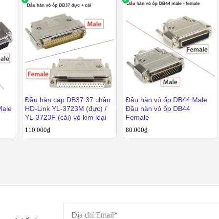
àng nhanh toàn quốc.
180.000
₫
50.000
₫
200.000
₫
 bao gồm thuế VAT
hính Hãng Tại Hà Nội
 Nam
4/3 Hoàng Văn Thái, Khương Trung, Thanh Xuân, Hà Nội
anh toán khi nhận hàng
Đầu hàn cáp DB37 37 chân
Đầu hàn vỏ ốp DB44 Male
HD-Link YL-3723M (đực) /
Đầu hàn vỏ ốp DB44
YL-3723F (cái) vỏ kim loại
Female
110.000
₫
80.000
₫
110.000
₫
80.000
₫