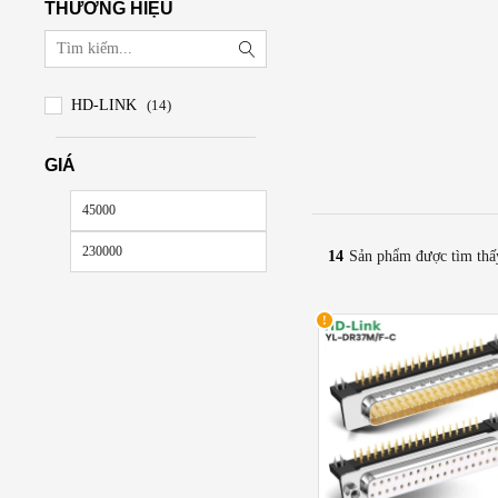
THƯƠNG HIỆU
HD-LINK
(14)
GIÁ
Đầu giắc cổng COM 
Giá
Giá
thấp
cao
Đầu giắc COM DB26, DB37
14
Sản phẩm được tìm thấ
động
. Với thiết kế chuẩn kỹ
nhất
nhất
Phân Loại Đầu Giắc C
✅
Đầu giắc hàn
: Hàn trự
✅ Đầu giắc không hàn (b
Chất Liệu Cao Cấp – Bề
Chân đồng nguyên chất