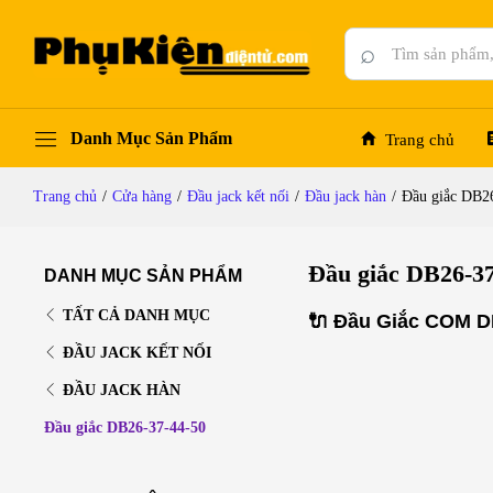
⌕
Danh Mục Sản Phẩm
Trang chủ
Trang chủ
/
Cửa hàng
/
Đầu jack kết nối
/
Đầu jack hàn
/
Đầu giắc DB2
Đầu giắc DB26-37
DANH MỤC SẢN PHẨM
TẤT CẢ DANH MỤC
🔌
Đầu Giắc COM DB
ĐẦU JACK KẾT NỐI
ĐẦU JACK HÀN
Đầu giắc DB26-37-44-50