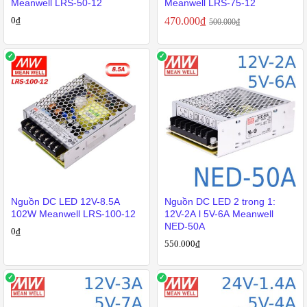
Meanwell LRS-50-12
Meanwell LRS-75-12
0
₫
470.000
₫
500.000
₫
Nguồn DC LED 12V-8.5A
Nguồn DC LED 2 trong 1:
102W Meanwell LRS-100-12
12V-2A l 5V-6A Meanwell
NED-50A
0
₫
550.000
₫