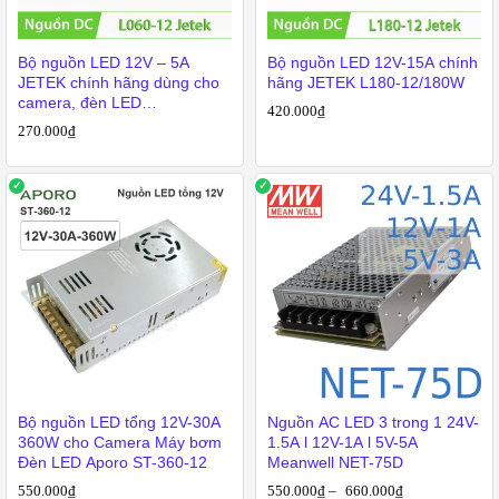
⚙️
Nguồn LED Với Các Điện Áp Phổ Biến
Bộ nguồn LED 12V – 5A
Bộ nguồn LED 12V-15A chính
JETEK chính hãng dùng cho
hãng JETEK L180-12/180W
Nguồn LED 5V
: Dùng cho thiết bị điện tử nhỏ, LED RGB, camera
camera, đèn LED…
mini
420.000
₫
270.000
₫
Nguồn LED 12V
: Thông dụng nhất cho đèn LED và camera giám sát
Nguồn LED 24V
: Dùng cho hệ thống công suất cao hoặc đường dây
dài để giảm sụt áp
🎯
Ứng Dụng Thực Tế Của Nguồn LED
💡
Chiếu sáng
: LED dây hắt trần, đèn quảng cáo, đèn LED thanh
nhôm, đèn âm trần
📹
Camera an ninh
: Cấp nguồn ổn định cho camera IP, camera hồng
ngoại hoạt động ban đêm
🏠
Trang trí nội thất – ngoại thất
: Cầu thang, tủ kệ, sân vườn, mặt
Bộ nguồn LED tổng 12V-30A
Nguồn AC LED 3 trong 1 24V-
360W cho Camera Máy bơm
1.5A l 12V-1A l 5V-5A
tiền nhà
Đèn LED Aporo ST-360-12
Meanwell NET-75D
🏢
Công nghiệp – Thương mại
: Nhà xưởng, cửa hàng, hệ thống
550.000
₫
550.000
₫
–
660.000
₫