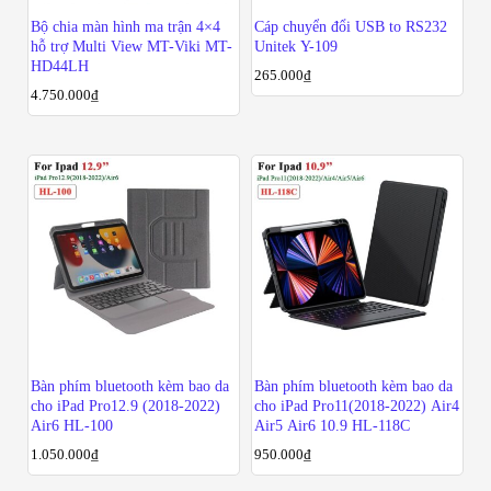
Bộ chia màn hình ma trận 4×4
Cáp chuyển đổi USB to RS232
hỗ trợ Multi View MT-Viki MT-
Unitek Y-109
HD44LH
265.000
₫
4.750.000
₫
Bàn phím bluetooth kèm bao da
Bàn phím bluetooth kèm bao da
cho iPad Pro12.9 (2018-2022)
cho iPad Pro11(2018-2022) Air4
Air6 HL-100
Air5 Air6 10.9 HL-118C
1.050.000
₫
950.000
₫