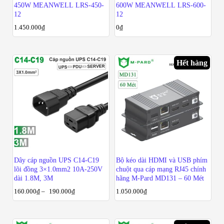
450W MEANWELL LRS-450-
600W MEANWELL LRS-600-
12
12
1.450.000
₫
0
₫
Hết hàng
Dây cáp nguồn UPS C14-C19
Bộ kéo dài HDMI và USB phím
lõi đồng 3×1.0mm2 10A-250V
chuột qua cáp mạng RJ45 chính
dài 1.8M, 3M
hãng M-Pard MD131 – 60 Mét
160.000
₫
–
190.000
₫
1.050.000
₫