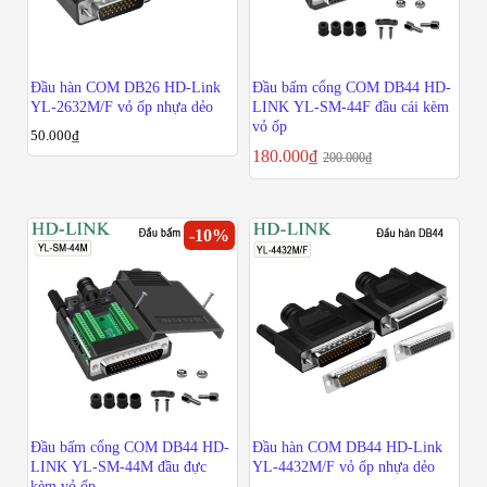
Đầu hàn COM DB26 HD-Link
Đầu bấm cổng COM DB44 HD-
YL-2632M/F vỏ ốp nhựa dẻo
LINK YL-SM-44F đầu cái kèm
vỏ ốp
50.000
₫
180.000
₫
200.000
₫
-
10
%
Đầu bấm cổng COM DB44 HD-
Đầu hàn COM DB44 HD-Link
LINK YL-SM-44M đầu đực
YL-4432M/F vỏ ốp nhựa dẻo
kèm vỏ ốp