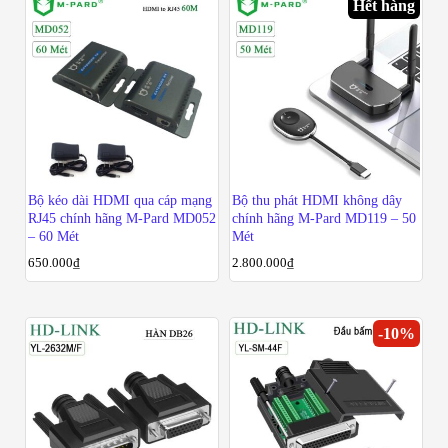
Hết hàng
Bộ kéo dài HDMI qua cáp mạng
Bộ thu phát HDMI không dây
RJ45 chính hãng M-Pard MD052
chính hãng M-Pard MD119 – 50
– 60 Mét
Mét
650.000
₫
2.800.000
₫
-
10
%