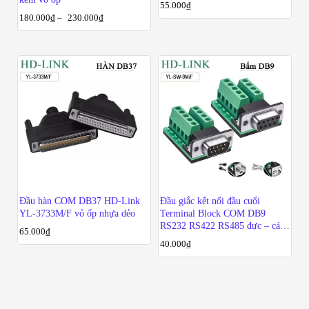
55.000
₫
180.000
₫
–
230.000
₫
Đầu hàn COM DB37 HD-Link
Đầu giắc kết nối đầu cuối
YL-3733M/F vỏ ốp nhựa dẻo
Terminal Block COM DB9
RS232 RS422 RS485 đực – cái
65.000
₫
HD-Link YL-SW-9M/F
40.000
₫