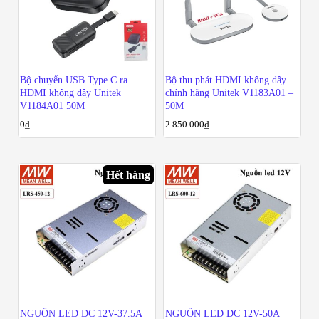
Bộ chuyển USB Type C ra
Bộ thu phát HDMI không dây
HDMI không dây Unitek
chính hãng Unitek V1183A01 –
V1184A01 50M
50M
0
₫
2.850.000
₫
Hết hàng
NGUỒN LED DC 12V-37.5A
NGUỒN LED DC 12V-50A