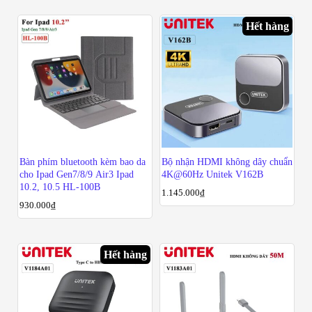
Hết hàng
Bàn phím bluetooth kèm bao da
Bộ nhận HDMI không dây chuẩn
cho Ipad Gen7/8/9 Air3 Ipad
4K@60Hz Unitek V162B
10.2, 10.5 HL-100B
1.145.000
₫
930.000
₫
Hết hàng