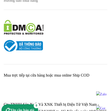
Hướng dẫn mua hàng
Mua trực tiếp tại cửa hàng hoặc mua online Ship COD
Cty TNHH Sản Xuất Và XNK Thiết bị Điện Tử Việt Nam -
0
📋
Yêu cầu báo giá