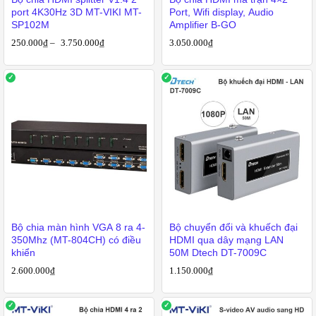
port 4K30Hz 3D MT-VIKI MT-
Port, Wifi display, Audio
SP102M
Amplifier B-GO
250.000
₫
–
3.750.000
₫
3.050.000
₫
Bộ chia màn hình VGA 8 ra 4-
Bộ chuyển đổi và khuếch đại
350Mhz (MT-804CH) có điều
HDMI qua dây mạng LAN
khiển
50M Dtech DT-7009C
2.600.000
₫
1.150.000
₫