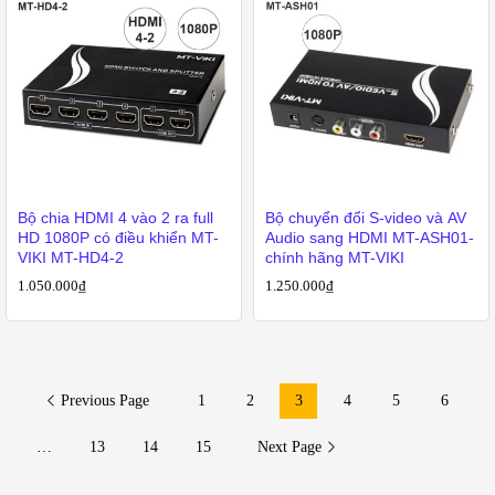
Bộ chia HDMI 4 vào 2 ra full
Bộ chuyển đổi S-video và AV
HD 1080P có điều khiển MT-
Audio sang HDMI MT-ASH01-
VIKI MT-HD4-2
chính hãng MT-VIKI
1.050.000
₫
1.250.000
₫
Previous Page
1
2
3
4
5
6
…
13
14
15
Next Page