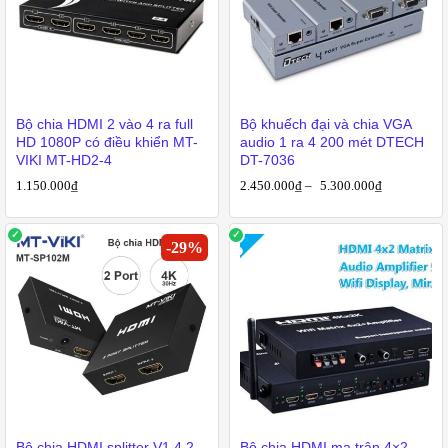
Bộ chia HDMI 2 vào 4 ra full
Bộ khuếch đại và chia VGA
HD 1080P có điều khiển MT-
audio 1 ra 4 200 mét DTECH
VIKI MT-HD2-4
DT-7036
1.150.000
₫
2.450.000
₫
–
5.300.000
₫
-
29
%
Bộ chia HDMI splitter V1.4 2
Bộ chia HDMI ma trận 4×2