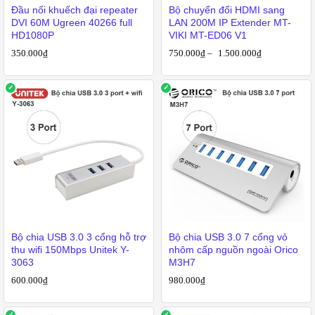
Đầu nối khuếch đại repeater
Bộ chuyển đổi HDMI sang
DVI 60M Ugreen 40266 full
LAN 200M IP Extender MT-
HD1080P
VIKI MT-ED06 V1
350.000
₫
750.000
₫
–
1.500.000
₫
iá
o
ất
Bộ chia USB 3.0 3 cổng hỗ trợ
Bộ chia USB 3.0 7 cổng vỏ
thu wifi 150Mbps Unitek Y-
nhôm cấp nguồn ngoài Orico
3063
M3H7
600.000
₫
980.000
₫