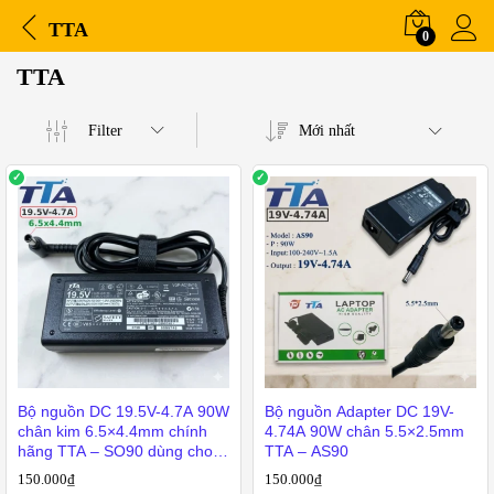
TTA
0
TTA
Filter
Mới nhất
Bộ nguồn DC 19.5V-4.7A 90W
Bộ nguồn Adapter DC 19V-
chân kim 6.5×4.4mm chính
4.74A 90W chân 5.5×2.5mm
hãng TTA – SO90 dùng cho
TTA – AS90
màn hình LG, laptop Sony
150.000
₫
150.000
₫