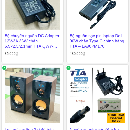
Bộ chuyển nguồn DC Adapter
Bộ nguồn sạc pin laptop Dell
12V-3A 36W chân
90W chân Type C chính hãng
5.5×2.5/2.1mm TTA QWY-
TTA – LA90PM170
1203
85.000
₫
480.000
₫
Loa máy vi tính 2.0 để bàn
Nguồn adapter 5V-2A 5.5 x