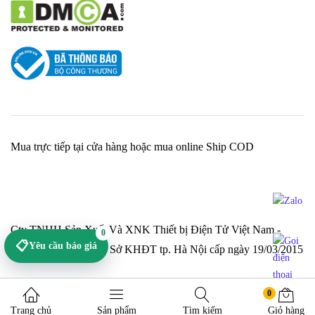
Mua trực tiếp tại cửa hàng hoặc mua online Ship COD
Cty TNHH Sản Xuất Và XNK Thiết bị Điện Tử Việt Nam -
0
📋
Yêu cầu báo giá
MST 0106794874 do Sở KHĐT tp. Hà Nội cấp ngày 19/03/2015
0
Trang chủ
Sản phẩm
Tìm kiếm
Giỏ hàng