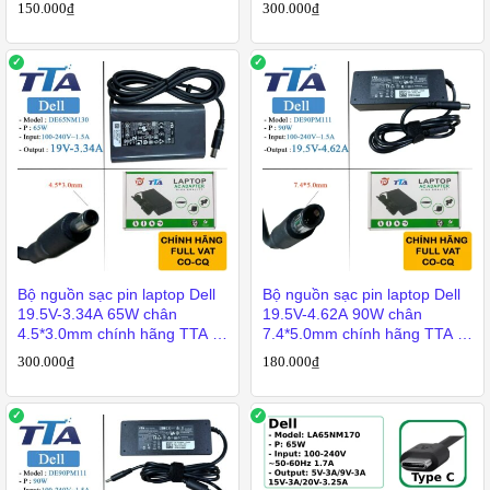
AS90
DE-65NM130
150.000
₫
300.000
₫
Bộ nguồn sạc pin laptop Dell
Bộ nguồn sạc pin laptop Dell
19.5V-3.34A 65W chân
19.5V-4.62A 90W chân
4.5*3.0mm chính hãng TTA –
7.4*5.0mm chính hãng TTA –
DE-65NM130
DE-90PM111
300.000
₫
180.000
₫