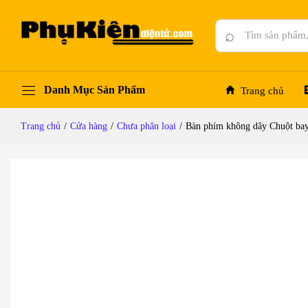
Bàn phím không dây Chuột bay cầm tay Lefa
Mô tả chi tiết
Đánh giá (0)
Hỏi đáp
⌕
Danh Mục Sản Phẩm
Trang chủ
Trang chủ
/
Cửa hàng
/
Chưa phân loại
/
Bàn phím không dây Chuột bay