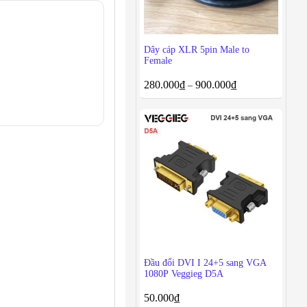
Dây cáp XLR 5pin Male to
Female
280.000
₫
900.000
₫
–
Đầu đổi DVI I 24+5 sang VGA
1080P Veggieg D5A
50.000
₫