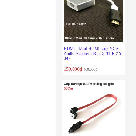
HDMI - Mini HDMI sang VGA +
Audio Adapter 20Cm Z-TEK ZY-
097
150.000
₫
460.000
₫