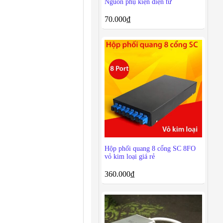
Nguồn phụ kiện điện tử
70.000
₫
Hộp phối quang 8 cổng SC 8FO
vỏ kim loại giá rẻ
360.000
₫