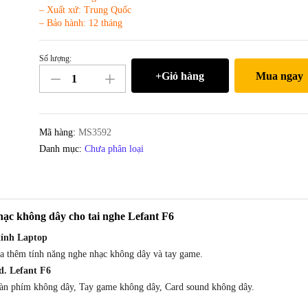
– Xuất xứ: Trung Quốc
– Bảo hành: 12 tháng
Số lượng:
Bàn
+Giỏ hàng
Mua ngay
phím
không
dây
Chuột
Mã hàng:
MS3592
bay
Danh mục:
Chưa phân loại
cầm
tay
Lefant
F6
ạc không dây cho tai nghe Lefant F6
số
tính Laptop
lượng
ra thêm tính năng nghe nhạc không dây và tay game.
d. Lefant F6
, bàn phím không dây, Tay game không dây, Card sound không dây.