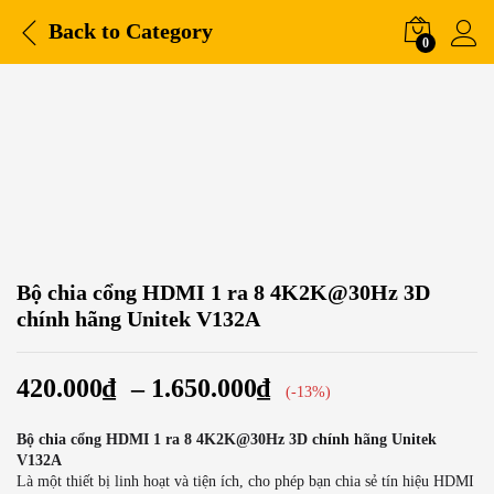
Back to
Category
0
-
%
Bộ chia cổng HDMI 1 ra 8 4K2K@30Hz 3D
chính hãng Unitek V132A
420.000
₫
–
1.650.000
₫
(-13%)
Bộ chia cổng HDMI 1 ra 8 4K2K@30Hz 3D chính hãng Unitek
V132A
Là một thiết bị linh hoạt và tiện ích, cho phép bạn chia sẻ tín hiệu HDMI