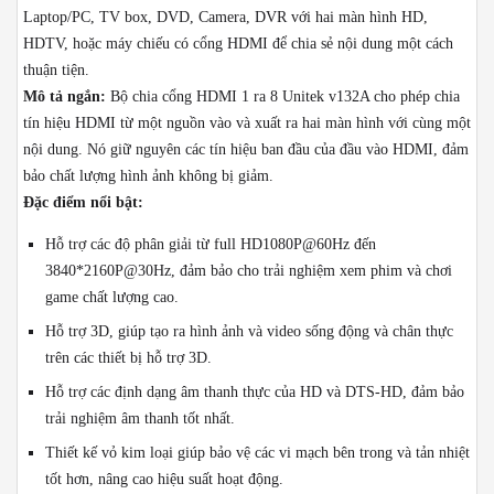
Laptop/PC, TV box, DVD, Camera, DVR với hai màn hình HD,
HDTV, hoặc máy chiếu có cổng HDMI để chia sẻ nội dung một cách
thuận tiện.
Mô tả ngắn:
Bộ chia cổng HDMI 1 ra 8 Unitek v132A cho phép chia
tín hiệu HDMI từ một nguồn vào và xuất ra hai màn hình với cùng một
nội dung. Nó giữ nguyên các tín hiệu ban đầu của đầu vào HDMI, đảm
bảo chất lượng hình ảnh không bị giảm.
Đặc điểm nổi bật:
Hỗ trợ các độ phân giải từ full HD1080P@60Hz đến
3840*2160P@30Hz, đảm bảo cho trải nghiệm xem phim và chơi
game chất lượng cao.
Hỗ trợ 3D, giúp tạo ra hình ảnh và video sống động và chân thực
trên các thiết bị hỗ trợ 3D.
Hỗ trợ các định dạng âm thanh thực của HD và DTS-HD, đảm bảo
trải nghiệm âm thanh tốt nhất.
Thiết kế vỏ kim loại giúp bảo vệ các vi mạch bên trong và tản nhiệt
tốt hơn, nâng cao hiệu suất hoạt động.