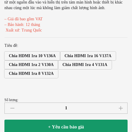
từ một nguồn đầu vào và hiển thị trên tám màn hình hoặc thiết bị khác
nhau cùng một lúc mà không làm giảm chất lượng hình ảnh.
– Giá đã bao gồm VAT
– Bảo hành: 12 tháng
Xuất xứ: Trung Quốc
Tiêu đề:
Chia HDMI 1ra 10 V136A
Chia HDMI 1ra 16 V137A
Chia HDMI 1ra 2 V130A
Chia HDMI 1ra 4 V131A
Chia HDMI 1ra 8 V132A
Số lượng:
Bộ
chia
cổng
HDMI
+ Yêu cầu báo giá
1