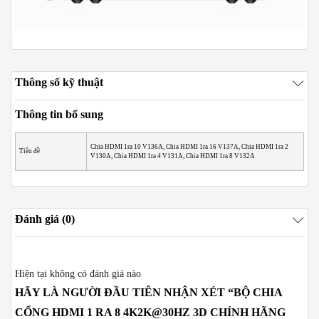
Thông số kỹ thuật
Thông tin bổ sung
Chia HDMI 1ra 10 V136A, Chia HDMI 1ra 16 V137A, Chia HDMI 1ra 2
Tiêu đề
V130A, Chia HDMI 1ra 4 V131A, Chia HDMI 1ra 8 V132A
Đánh giá (0)
Hiện tại không có đánh giá nào
HÃY LÀ NGƯỜI ĐẦU TIÊN NHẬN XÉT “BỘ CHIA
CỔNG HDMI 1 RA 8 4K2K@30HZ 3D CHÍNH HÃNG