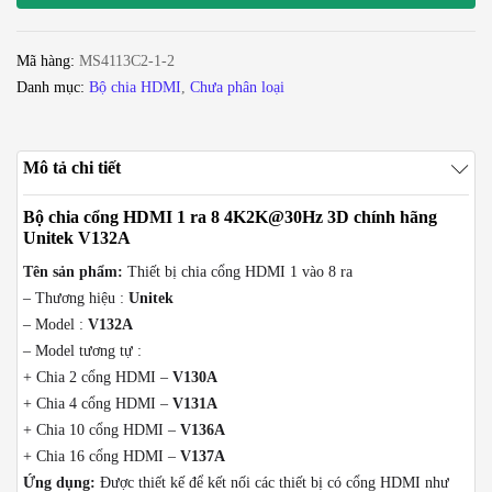
ra
8
Mã hàng:
MS4113C2-1-2
4K2K@30Hz
Danh mục:
Bộ chia HDMI
,
Chưa phân loại
3D
chính
hãng
Mô tả chi tiết
Unitek
V132A
Bộ chia cổng HDMI 1 ra 8 4K2K@30Hz 3D chính hãng
số
Unitek V132A
lượng
Tên sản phẩm:
Thiết bị chia cổng HDMI 1 vào 8 ra
– Thương hiệu :
Unitek
– Model :
V132A
– Model tương tự :
+ Chia 2 cổng HDMI –
V130A
+ Chia 4 cổng HDMI –
V131A
+ Chia 10 cổng HDMI –
V136A
+ Chia 16 cổng HDMI –
V137A
Ứng dụng:
Được thiết kế để kết nối các thiết bị có cổng HDMI như