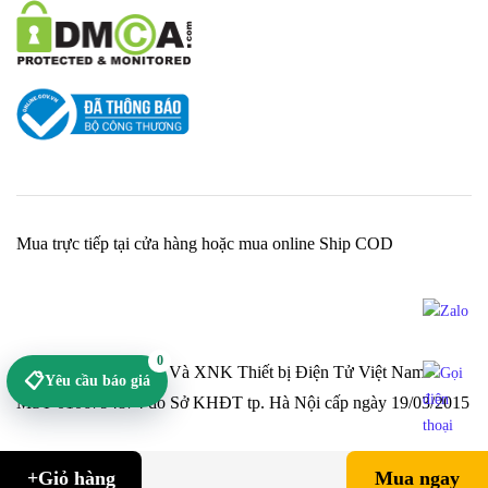
Mua trực tiếp tại cửa hàng hoặc mua online Ship COD
0
Cty TNHH Sản Xuất Và XNK Thiết bị Điện Tử Việt Nam -
📋
Yêu cầu báo giá
MST 0106794874 do Sở KHĐT tp. Hà Nội cấp ngày 19/03/2015
+Giỏ hàng
Mua ngay