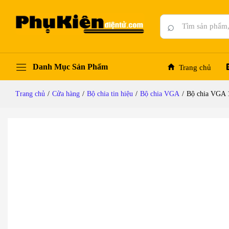
Bộ chia VGA 1 ra 8 150MHz MT-VIKI MT-1508
Mô tả chi tiết
Đánh giá (0)
Hỏi đáp
⌕
Danh Mục Sản Phẩm
Trang chủ
Trang chủ
/
Cửa hàng
/
Bộ chia tin hiệu
/
Bộ chia VGA
/
Bộ chia VGA 