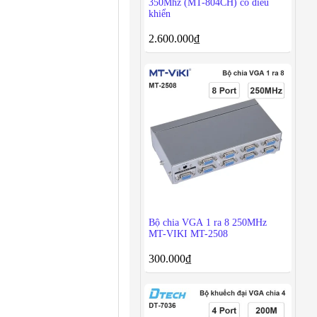
350Mhz (MT-804CH) có điều
khiển
2.600.000
₫
Bộ chia VGA 1 ra 8 250MHz
MT-VIKI MT-2508
300.000
₫