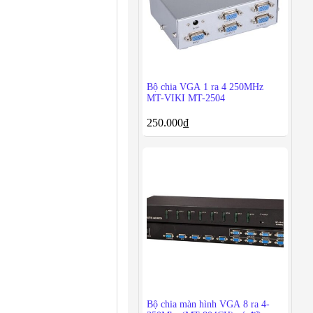
Bộ chia VGA 1 ra 4 250MHz
MT-VIKI MT-2504
250.000
₫
Bộ chia màn hình VGA 8 ra 4-