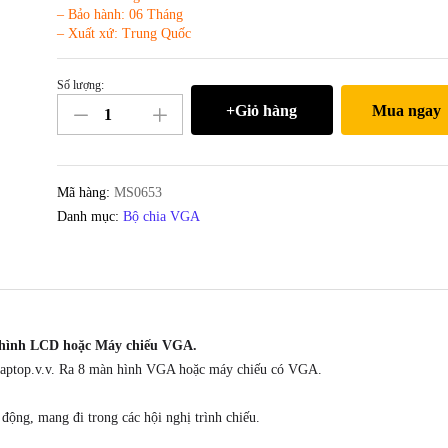
– Bảo hành: 06 Tháng
– Xuất xứ: Trung Quốc
Số lượng:
Bộ
+Giỏ hàng
Mua ngay
chia
VGA
1
ra
Mã hàng:
MS0653
8
Danh mục:
Bộ chia VGA
150MHz
MT-
VIKI
MT-
1508
n hình LCD hoặc Máy chiếu VGA.
số
aptop.v.v. Ra 8 màn hình VGA hoặc máy chiếu có VGA.
lượng
 động, mang đi trong các hội nghị trình chiếu.