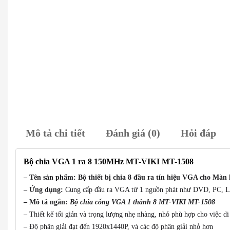
Mô tả chi tiết
Đánh giá (0)
Hỏi đáp
Bộ chia VGA 1 ra 8 150MHz MT-VIKI MT-1508
– Tên sản phẩm: Bộ thiết bị chia 8 đầu ra tín hiệu VGA cho Mà
– Ứng dụng:
Cung cấp đầu ra VGA từ 1 nguồn phát như DVD, PC, L
– Mô tả ngắn:
Bộ chia cổng VGA 1 thành 8 MT-VIKI MT-1508
– Thiết kế tối giản và trọng lượng nhẹ nhàng, nhỏ phù hợp cho việc di
– Độ phân giải đạt đến 1920x1440P, và các độ phân giải nhỏ hơn