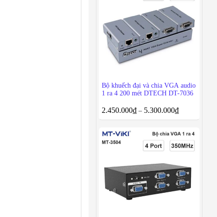
Bộ khuếch đại và chia VGA audio
1 ra 4 200 mét DTECH DT-7036
2.450.000
₫
5.300.000
₫
–