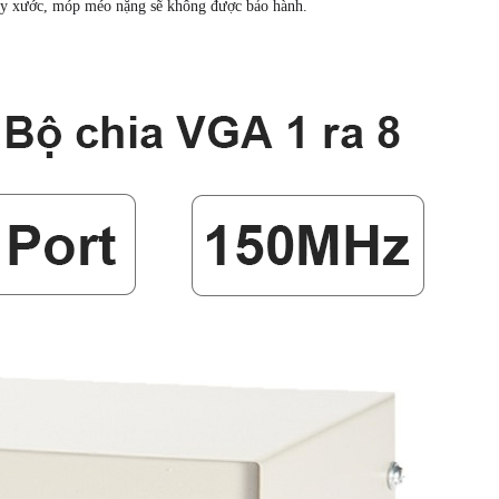
trầy xước, móp méo nặng sẽ không được bảo hành.