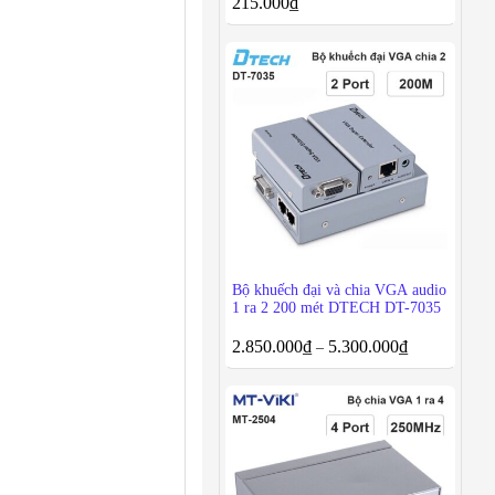
215.000
₫
Bộ khuếch đại và chia VGA audio
1 ra 2 200 mét DTECH DT-7035
2.850.000
₫
5.300.000
₫
–