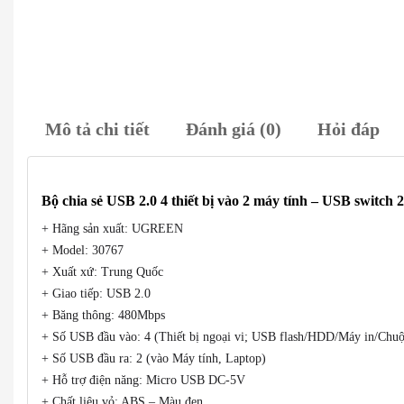
Mô tả chi tiết
Đánh giá (0)
Hỏi đáp
Bộ chia sẻ USB 2.0 4 thiết bị vào 2 máy tính – USB switch
+ Hãng sản xuất: UGREEN
+ Model: 30767
+ Xuất xứ: Trung Quốc
+ Giao tiếp: USB 2.0
+ Băng thông: 480Mbps
+ Số USB đầu vào: 4 (Thiết bị ngoại vi; USB flash/HDD/Máy in/Chuộ
+ Số USB đầu ra: 2 (vào Máy tính, Laptop)
+ Hỗ trợ điện năng: Micro USB DC-5V
+ Chất liệu vỏ: ABS – Màu đen