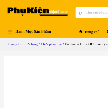
Bộ chia sẻ USB 2.0 4 thiết bị vào 2 máy tính
Mô tả chi tiết
Đánh giá (0)
Hỏi đáp
⌕
Danh Mục Sản Phẩm
Trang chủ
Trang chủ
/
Cửa hàng
/
Chưa phân loại
/
Bộ chia sẻ USB 2.0 4 thiết bị