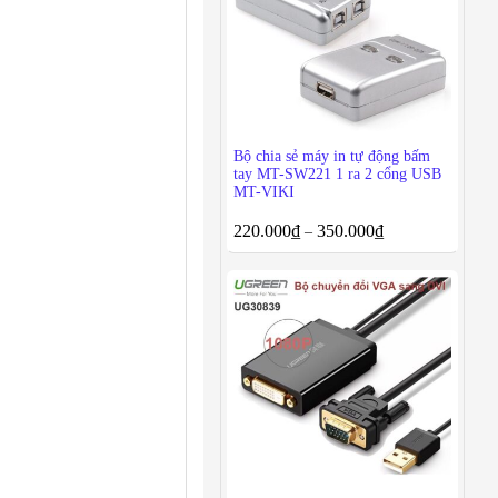
Bộ chia sẻ máy in tự động bấm
tay MT-SW221 1 ra 2 cổng USB
MT-VIKI
220.000
₫
350.000
₫
–