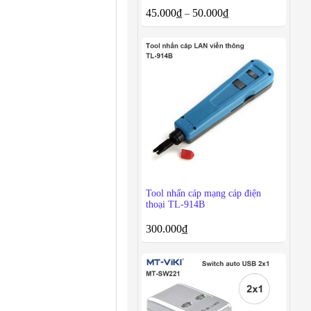
45.000
₫
50.000
₫
–
Tool nhấn cáp mạng cáp điện
thoại TL-914B
300.000
₫