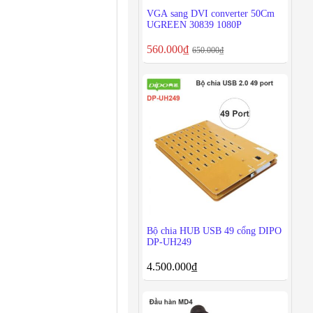
VGA sang DVI converter 50Cm
UGREEN 30839 1080P
560.000
₫
650.000
₫
Bộ chia HUB USB 49 cổng DIPO
DP-UH249
4.500.000
₫