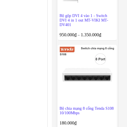
Bộ gộp DVI 4 vào 1 - Switch
DVI 4 in 1 out MT-VIKI MT-
DV401
950.000
₫
1.350.000
₫
–
Bộ chia mạng 8 cổng Tenda S108
10/100Mbps
180.000
₫