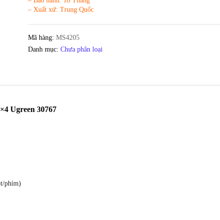
– Bảo hành: 18 Tháng
– Xuất xứ: Trung Quốc
Mã hàng:
MS4205
Danh mục:
Chưa phân loại
 2×4 Ugreen 30767
t/phím)