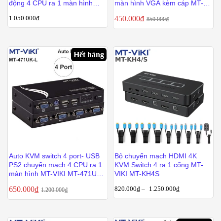
động 4 CPU ra 1 màn hình
màn hình VGA kèm cáp MT-
MT-VIKI MT-461KL
VIKI MT-262KL
1.050.000
₫
450.000
₫
850.000
₫
Hết hàng
Auto KVM switch 4 port- USB
Bộ chuyển mạch HDMI 4K
PS2 chuyển mạch 4 CPU ra 1
KVM Switch 4 ra 1 cổng MT-
màn hình MT-VIKI MT-471UK-
VIKI MT-KH4S
L
650.000
₫
820.000
₫
–
1.250.000
₫
1.200.000
₫