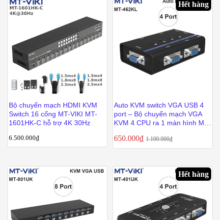
Hết hàng
Bộ chuyển mạch HDMI KVM
Auto KVM switch VGA USB 4
Switch 16 cổng MT-VIKI MT-
port – Bộ chuyển mạch VGA
1601HK-C hỗ trợ 4K 30Hz
KVM 4 CPU ra 1 màn hình MT-
VIKI MT-462KL
6.500.000
₫
650.000
₫
1.100.000
₫
Hết hàng