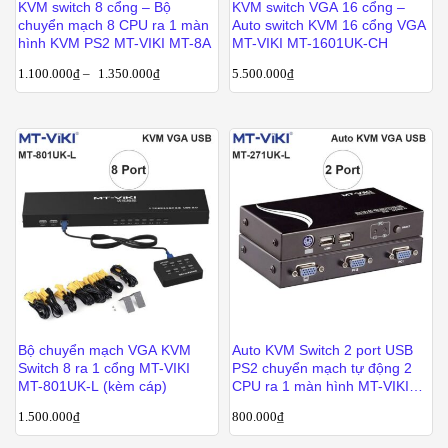
KVM switch 8 cổng – Bộ
KVM switch VGA 16 cổng –
chuyển mạch 8 CPU ra 1 màn
Auto switch KVM 16 cổng VGA
hình KVM PS2 MT-VIKI MT-8A
MT-VIKI MT-1601UK-CH
1.100.000
₫
–
1.350.000
₫
5.500.000
₫
Bộ chuyển mạch VGA KVM
Auto KVM Switch 2 port USB
Switch 8 ra 1 cổng MT-VIKI
PS2 chuyển mạch tự động 2
MT-801UK-L (kèm cáp)
CPU ra 1 màn hình MT-VIKI
MT-271UK-L
1.500.000
₫
800.000
₫