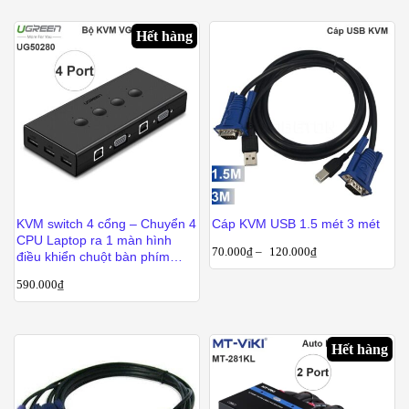
Hết hàng
KVM switch 4 cổng – Chuyển 4
Cáp KVM USB 1.5 mét 3 mét
CPU Laptop ra 1 màn hình
70.000
₫
–
120.000
₫
điều khiển chuột bàn phím
Ugreen 50280
590.000
₫
Hết hàng