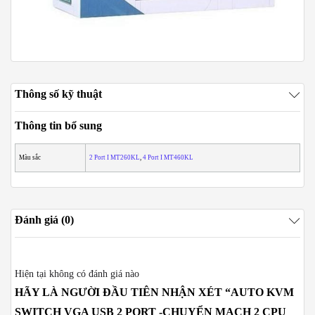
Thông số kỹ thuật
Thông tin bổ sung
Màu sắc
2 Port I MT260KL
,
4 Port I MT460KL
Đánh giá (0)
Hiện tại không có đánh giá nào
HÃY LÀ NGƯỜI ĐẦU TIÊN NHẬN XÉT “AUTO KVM
SWITCH VGA USB 2 PORT -CHUYỂN MẠCH 2 CPU