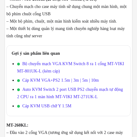
VGA
– Chuyển mạch cho case máy tính sử dụng chung một màn hình, một
kèm
bộ phím chuột cổng USB
cáp
– Một bộ phím, chuột, một màn hình kiểm soát nhiều máy tính.
MT-
– Một thiết bị dùng quản lý mang tính chuyên nghiệp hàng loạt máy
VIKI
tính cũng như server
MT-
260KL
số
Gợi ý sản phẩm liên quan
lượng
Bộ chuyển mạch VGA KVM Switch 8 ra 1 cổng MT-VIKI
MT-801UK-L (kèm cáp)
Cáp KVM VGA+PS2 1.5m | 3m | 5m | 10m
Auto KVM Switch 2 port USB PS2 chuyển mạch tự động
2 CPU ra 1 màn hình MT-VIKI MT-271UK-L
Cáp KVM USB chữ Y 1.5M
MT-260KL:
– Đầu vào 2 cổng VGA (tương ứng sử dụng kết nối với 2 case máy