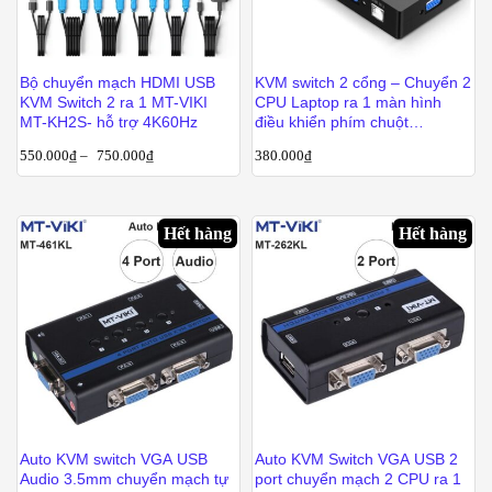
Bộ chuyển mạch HDMI USB
KVM switch 2 cổng – Chuyển 2
KVM Switch 2 ra 1 MT-VIKI
CPU Laptop ra 1 màn hình
MT-KH2S- hỗ trợ 4K60Hz
điều khiển phím chuột
UGREEN 30357
550.000
₫
–
750.000
₫
380.000
₫
Hết hàng
Hết hàng
Auto KVM switch VGA USB
Auto KVM Switch VGA USB 2
Audio 3.5mm chuyển mạch tự
port chuyển mạch 2 CPU ra 1