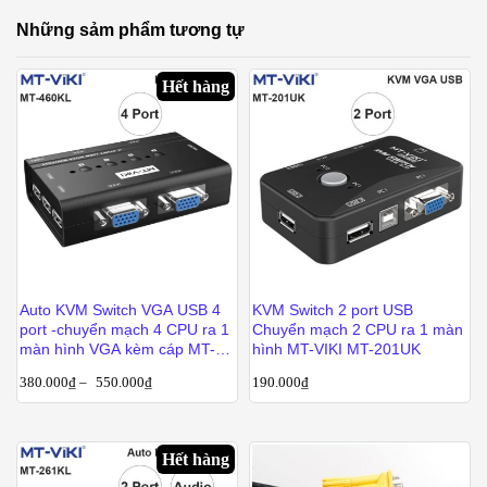
Những sảm phẩm tương tự
Hết hàng
Auto KVM Switch VGA USB 4
KVM Switch 2 port USB
port -chuyển mạch 4 CPU ra 1
Chuyển mạch 2 CPU ra 1 màn
màn hình VGA kèm cáp MT-
hình MT-VIKI MT-201UK
VIKI MT-460KL
380.000
₫
–
550.000
₫
190.000
₫
Hết hàng