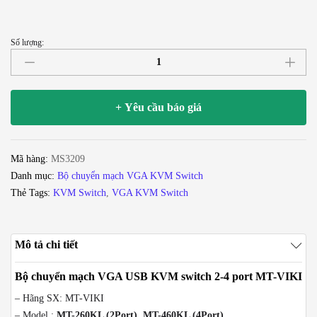
Số lượng:
Auto
KVM
Switch
VGA
+ Yêu cầu báo giá
USB
2
port
Mã hàng:
MS3209
-
Danh mục:
Bộ chuyển mạch VGA KVM Switch
chuyển
Thẻ Tags:
KVM Switch
,
VGA KVM Switch
mạch
2
CPU
Mô tả chi tiết
ra
1
Bộ chuyển mạch VGA USB KVM switch 2-4 port MT-VIKI
màn
– Hãng SX: MT-VIKI
hình
– Model :
MT-260KL (2Port), MT-460KL (4Port)