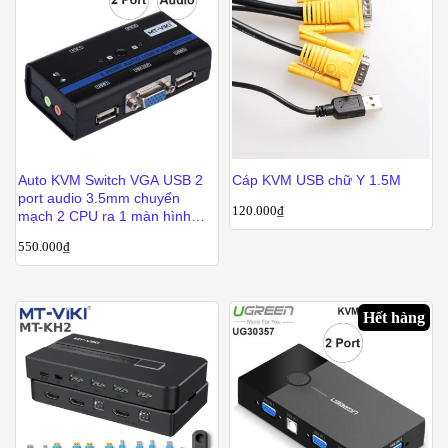
Auto KVM Switch VGA USB 2
Cáp KVM USB chữ Y 1.5M
port audio 3.5mm chuyển
120.000
₫
mạch 2 CPU ra 1 màn hình
VGA kèm cáp MT-VIKI MT-
550.000
₫
261KL
Hết hàng