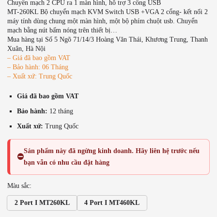
Chuyển mạch 2 CPU ra 1 màn hình, hỗ trợ 3 cổng USB
MT-260KL Bộ chuyển mạch KVM Switch USB +VGA 2 cổng- kết nối 2
máy tính dùng chung một màn hình, một bộ phím chuột usb. Chuyển
mạch bằng nút bấm nóng trên thiết bị…
Mua hàng tại Số 5 Ngõ 71/14/3 Hoàng Văn Thái, Khương Trung, Thanh
Xuân, Hà Nội
– Giá đã bao gồm VAT
– Bảo hành: 06 Tháng
– Xuất xứ: Trung Quốc
Giá đã bao gồm VAT
Bảo hành:
12 tháng
Xuất xứ:
Trung Quốc
Sản phẩm này đã
ngừng kinh doanh
. Hãy liên hệ trước nếu
⛔
bạn vẫn có nhu cầu đặt hàng
Màu sắc:
2 Port I MT260KL
4 Port I MT460KL