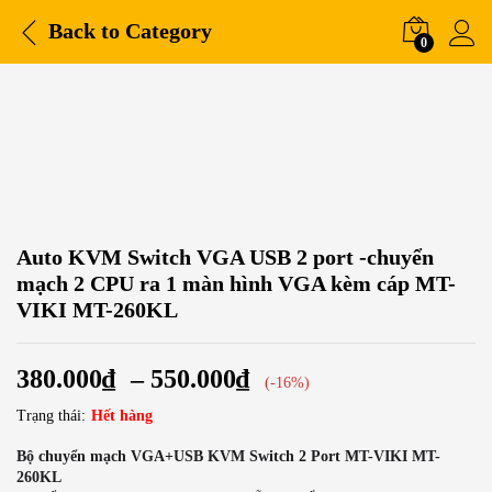
Back to
Category
0
Auto KVM Switch VGA USB 2 port -chuyển
mạch 2 CPU ra 1 màn hình VGA kèm cáp MT-
VIKI MT-260KL
380.000
₫
–
550.000
₫
(-16%)
Trạng thái:
Hết hàng
Bộ chuyển mạch VGA+USB KVM Switch 2 Port MT-VIKI MT-
260KL