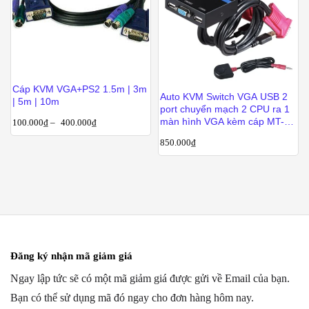
Cáp KVM VGA+PS2 1.5m | 3m
Auto KVM Switch VGA USB 2
| 5m | 10m
port chuyển mạch 2 CPU ra 1
màn hình VGA kèm cáp MT-
100.000
₫
–
400.000
₫
VIKI MT-281KL
850.000
₫
Đăng ký nhận mã giảm giá
Ngay lập tức sẽ có một mã giảm giá được gửi về Email của bạn.
Bạn có thể sử dụng mã đó ngay cho đơn hàng hôm nay.