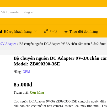
m tròn 5.5×2.5mm – Model: ZB090300-3SE
Blog
Hỗ trợ khách hàng
Theo dõi đơn hàng
9V Adapter
/
Bộ chuyển nguồn DC Adapter 9V-3A chân cắm tròn 5.5×2.5m
Bộ chuyển nguồn DC Adapter 9V-3A chân cắ
Model: ZB090300-3SE
Hãng:
OEM
85.000
₫
Trạng thái:
Còn hàng
Cục nguồn DC Adapter 9V-3A ZB090300-3SE cung cấp nguồn điện ổ
phù hợp cho các thiết bị như camera, router, loa, máy tính mini. Thi