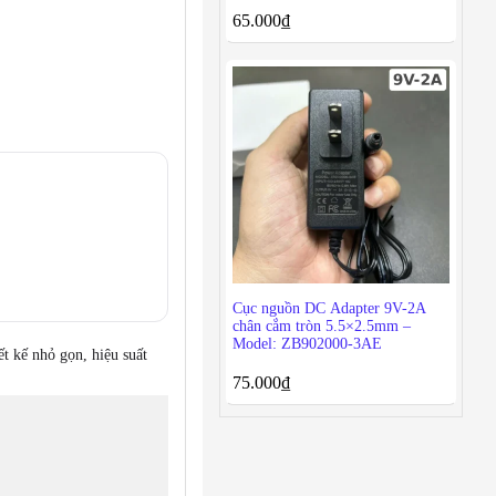
65.000
₫
Cục nguồn DC Adapter 9V-2A
chân cắm tròn 5.5×2.5mm –
Model: ZB902000-3AE
ết kế nhỏ gọn, hiệu suất
75.000
₫