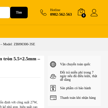
85.000
₫
+Giỏ hàng
Hotline
Tìm
0982-562-563
0
m – Model: ZB090300-3SE
m tròn 5.5×2.5mm –
Vận chuyển toàn quốc
Đổi trả miễn phí trong 7
ngày nếu đủ điều kiện, thật
dễ dàng
Sản phẩm có bảo hành
Thanh toán khi nhận hàng
n định với công suất 27W,
ết kế nhỏ gọn, hiệu suất cao