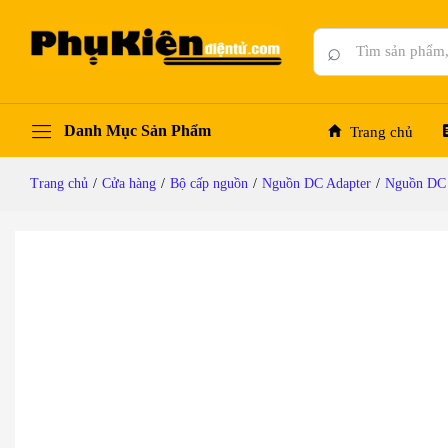
Bộ chuyển nguồn DC Adapter 9V-3A chân cắ
Mô tả chi tiết
Đánh giá (0)
Hỏi đáp
⌕
Danh Mục Sản Phẩm
Trang chủ
Trang chủ
/
Cửa hàng
/
Bộ cấp nguồn
/
Nguồn DC Adapter
/
Nguồn DC 