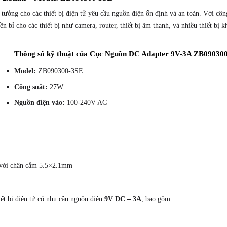
Model:
ý tưởng cho các thiết bị điện tử yêu cầu nguồn điện ổn định và an toàn. Với cô
ZB090300-
bỉ cho các thiết bị như camera, router, thiết bị âm thanh, và nhiều thiết bị 
3SE
số
Thông số kỹ thuật của Cục Nguồn DC Adapter 9V-3A ZB09030
lượng
Model:
ZB090300-3SE
Công suất:
27W
Nguồn điện vào:
100-240V AC
 với chân cắm 5.5×2.1mm
iết bị điện tử có nhu cầu nguồn điện
9V DC – 3A
, bao gồm: