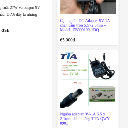
ng suất 27W và output 9V-
khác. Dưới đây là những
Cục nguồn DC Adapter 9V-1A
chân cắm tròn 5.5×2.5mm –
Model: ZB090100-1DQ
0-3SE
65.000
₫
Nguồn adapter 9V-1A 5.5 x
2.1mm chính hãng TTA QWY-
0901