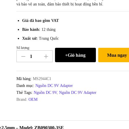
và bảo vệ an toàn, đảm bảo thiết bị hoạt động bền bỉ.
Giá đã bao gồm VAT
Bảo hành:
12 tháng
Xuất xứ:
Trung Quốc
Số lượng:
Bộ
+Giỏ hàng
Mua ngay
chuyển
nguồn
DC
Adapter
Mã hàng:
MS2944C1
9V-
Danh mục:
Nguồn DC 9V Adapter
3A
Thẻ Tags:
Nguồn DC 9V
,
Nguồn DC 9V Adapter
chân
Brand:
OEM
cắm
tròn
5.5×2.5mm
–
×2.5mm – Model: ZB090300-3SE