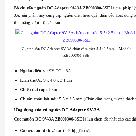
Bộ chuyển nguồn DC Adapter 9V-3A ZB090300-3SE
là giải pháp l
3A, sản phẩm này cung cấp nguồn điện hiệu quả, đảm bảo hoạt động bền 
tính năng vượt trội của sản phẩm:
Cục nguồn DC Adapter 9V-3A chân cắm tròn 5.5×2.5mm – Model:
ZB090300-3SE
Nguồn điện ra:
9V DC – 3A
Kích thước:
9 x 4.8 x 3.1 cm
Chiều dài cáp:
1.5m
Chuẩn chấu kết nối:
5.5 x 2.5 mm (Chân cắm tròn), tương thích
Ứng dụng của củ nguồn DC Adapter 9V-3A
Cục nguồn DC 9V-3A ZB090300-3SE
là lựa chọn tốt nhất cho các th
Camera an ninh
và các thiết bị giám sát.