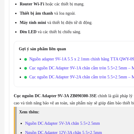
Router Wi-Fi
hoặc các thiết bị mạng.
Thiết bị âm thanh
và loa ngoài.
Máy tính mini
và thiết bị điện tử di động.
Đèn LED
và các thiết bị chiếu sáng.
Gợi ý sản phẩm liên quan
Nguồn adapter 9V-1A 5.5 x 2.1mm chính hãng TTA QWY-0
Cục nguồn DC Adapter 9V-1A chân cắm tròn 5.5×2.5mm –
Cục nguồn DC Adapter 9V-2A chân cắm tròn 5.5×2.5mm –
Cục nguồn DC Adapter 9V-3A ZB090300-3SE
chính là giải pháp lý
cao và tính năng bảo vệ an toàn, sản phẩm này sẽ giúp đảm bảo thiết b
Xem thêm:
Nguồn DC Adapter 5V-3A chân 5.5×2.5mm
Nguồn DC Adapter 12V-3A chân 5.5×2.5mm