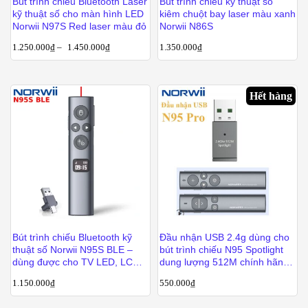
Bút trình chiếu Bluetooth Laser
Bút trình chiếu kỹ thuật số
kỹ thuật số cho màn hình LED
kiêm chuột bay laser màu xanh
Norwii N97S Red laser màu đỏ
Norwii N86S
1.250.000
₫
–
1.450.000
₫
1.350.000
₫
Hết hàng
Bút trình chiếu Bluetooth kỹ
Đầu nhận USB 2.4g dùng cho
thuật số Norwii N95S BLE –
bút trình chiếu N95 Spotlight
dùng được cho TV LED, LCD
dung lượng 512M chính hãng
và màn chiếu
Norwii
1.150.000
₫
550.000
₫