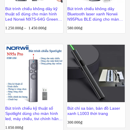
Bút trình chiếu không dây kỹ
Bút trình chiếu không dây
thuật số dùng cho màn hình
Bluetooth laser xanh Norwii
Led Norwii N97S-64G Green
N95Plus BLE dùng cho màn
laser màu xanh
chiếu
1.250.000
₫
–
1.450.000
₫
580.000
₫
Bút trình chiếu kỹ thuật số
Bút chỉ sa bàn, bản đồ Laser
Spotlight dùng cho màn hình
xanh L1003 thời trang
led, máy chiếu, tivi chính hãng
300.000
₫
NORWII N95s Pro
1.050.000
₫