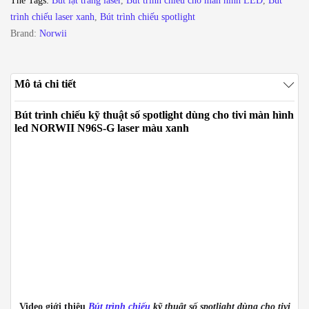
Thẻ Tags:
Bút lật trang laser
,
Bút trình chiếu cho màn hình LED
,
Bút
tivi
trình chiếu laser xanh
,
Bút trình chiếu spotlight
màn
Brand:
Norwii
hình
led
NORWII
Mô tả chi tiết
N96S-
G
Bút trình chiếu kỹ thuật số spotlight dùng cho tivi màn hình
laser
led NORWII N96S-G laser màu xanh
màu
xanh
số
lượng
Video giới thiệu
Bút trình chiếu
kỹ thuật số spotlight dùng cho tivi