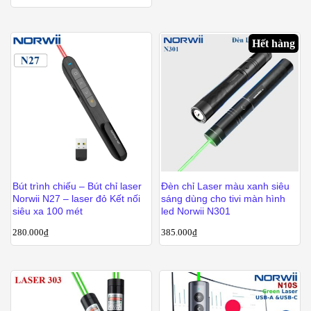
Hết hàng
Bút trình chiếu – Bút chỉ laser
Đèn chỉ Laser màu xanh siêu
Norwii N27 – laser đỏ Kết nối
sáng dùng cho tivi màn hình
siêu xa 100 mét
led Norwii N301
280.000
₫
385.000
₫