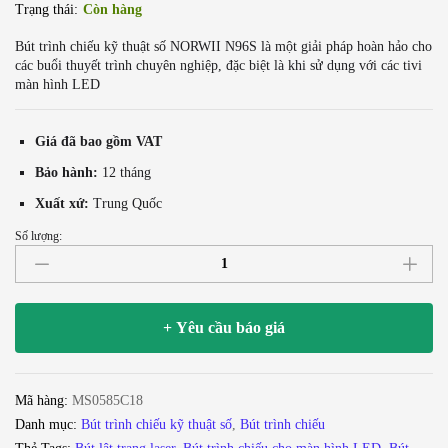
Trạng thái:
Còn hàng
Bút trình chiếu kỹ thuật số NORWII N96S là một giải pháp hoàn hảo cho
các buổi thuyết trình chuyên nghiệp, đặc biệt là khi sử dụng với các tivi
màn hình LED
Giá đã bao gồm VAT
Bảo hành:
12 tháng
Xuất xứ:
Trung Quốc
Số lượng:
Bút
trình
chiếu
kỹ
+ Yêu cầu báo giá
thuật
số
spotlight
Mã hàng:
MS0585C18
dùng
Danh mục:
Bút trình chiếu kỹ thuật số
,
Bút trình chiếu
cho