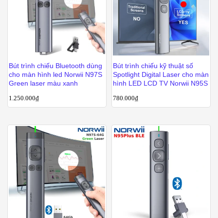
Bút trình chiếu Bluetooth dùng
Bút trình chiếu kỹ thuật số
cho màn hình led Norwii N97S
Spotlight Digital Laser cho màn
Green laser màu xanh
hình LED LCD TV Norwii N95S
1.250.000
₫
780.000
₫