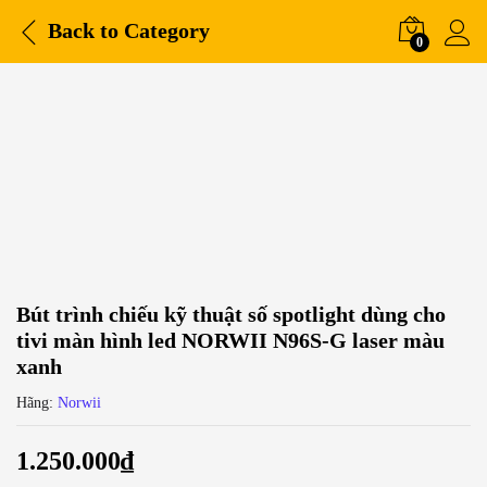
Back to
Category
0
Bút trình chiếu kỹ thuật số spotlight dùng cho
tivi màn hình led NORWII N96S-G laser màu
xanh
Hãng:
Norwii
1.250.000
₫