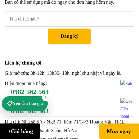
Bạn có thể sử dụng mã đó ngay cho đơn hàng hôm nay.
Liên hệ chúng tôi
Giờ mở cửa: 8h-12h, 13h30- 18h, nghỉ chủ nhật và ngày lễ.
Điện thoại mua hàng:
0982 562 563
0
Điện thoại khiếu nại:
📋
Yêu cầu báo giá
0982 562 563
Địa chỉ: Nhà số 5A - Ngõ 71, hẻm 71/14/3 Hoàng Văn Thái,
Khương Trung, Thanh Xuân, Hà Nội.
+Giỏ hàng
Mua ngay