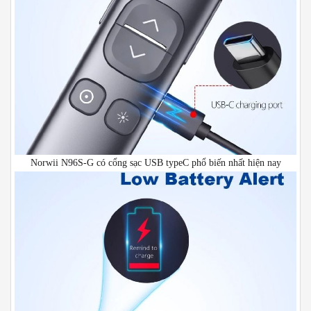
Norwii N96S-G có cổng sạc USB typeC phổ biến nhất hiện nay