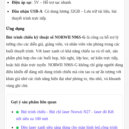
Điện áp sạc
: 5V – Hỗ trợ sạc nhanh.
Đầu nhận USB-A
: Có dung lượng 32GB – Lưu trữ tài liệu, bài
thuyết trình trực tiếp.
Ứng dụng
Bút trình chiếu kỹ thuật số NORWII N96S-G
là công cụ hỗ trợ lý
tưởng cho các diễn giả, giảng viên, và nhân viên văn phòng trong các
buổi thuyết trình. Với laser xanh có khả năng chiếu xa và rõ nét, sản
phẩm phù hợp cho các buổi họp, hội nghị, lớp học, sự kiện trực tiếp,
hoặc hội thảo trực tuyến. NORWII N96S-G không chỉ giúp người dùng
điều khiển dễ dàng nội dung trình chiếu mà còn tạo ra sự ấn tượng với
khán giả nhờ các tính năng hiện đại như phóng to, thu nhỏ, và khoanh
vùng ghi chú.
Gợi ý sản phẩm liên quan
Bút trình chiếu - Bút chỉ laser Norwii N27 - laser đỏ Kết
nối siêu xa 100 mét
Đèn laser xanh siêu sáng dùng cho màn hình led,công trình