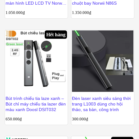
màn hình LED LCD TV Norwii
chuột bay Norwii N86S
N95Pro
1.050.000
₫
1.350.000
₫
Hết hàng
Bút trình chiếu tia laze xanh –
Đèn laser xanh siêu sáng thời
Bút chỉ máy chiếu tia lazer đèn
trang L1003 dùng cho hội
màu xanh Doosl DSIT032
thảo, sa bàn, công trình
650.000
₫
300.000
₫