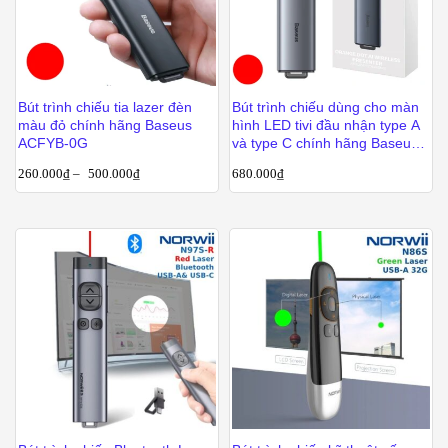
Bút trình chiếu tia lazer đèn
Bút trình chiếu dùng cho màn
màu đỏ chính hãng Baseus
hình LED tivi đầu nhận type A
ACFYB-0G
và type C chính hãng Baseus
BS-OH085
260.000
₫
–
500.000
₫
680.000
₫