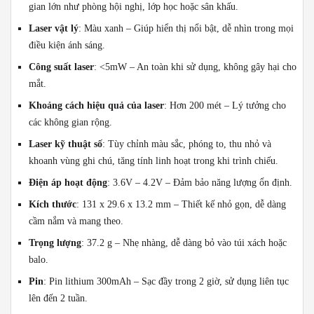
gian lớn như phòng hội nghị, lớp học hoặc sân khấu.
Laser vật lý
: Màu xanh – Giúp hiển thị nổi bật, dễ nhìn trong mọi
điều kiện ánh sáng.
Công suất laser
: <5mW – An toàn khi sử dụng, không gây hại cho
mắt.
Khoảng cách hiệu quả của laser
: Hơn 200 mét – Lý tưởng cho
các không gian rộng.
Laser kỹ thuật số
: Tùy chỉnh màu sắc, phóng to, thu nhỏ và
khoanh vùng ghi chú, tăng tính linh hoạt trong khi trình chiếu.
Điện áp hoạt động
: 3.6V – 4.2V – Đảm bảo năng lượng ổn định.
Kích thước
: 131 x 29.6 x 13.2 mm – Thiết kế nhỏ gọn, dễ dàng
cầm nắm và mang theo.
Trọng lượng
: 37.2 g – Nhẹ nhàng, dễ dàng bỏ vào túi xách hoặc
balo.
Pin
: Pin lithium 300mAh – Sạc đầy trong 2 giờ, sử dụng liên tục
lên đến 2 tuần.