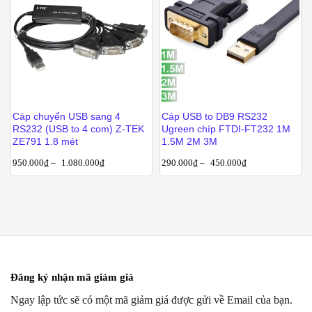
Cáp chuyển USB sang 4
Cáp USB to DB9 RS232
RS232 (USB to 4 com) Z-TEK
Ugreen chíp FTDI-FT232 1M
ZE791 1.8 mét
1.5M 2M 3M
950.000
₫
–
1.080.000
₫
290.000
₫
–
450.000
₫
Đăng ký nhận mã giảm giá
Ngay lập tức sẽ có một mã giảm giá được gửi về Email của bạn.