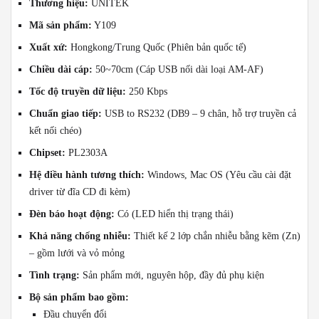
Thương hiệu:
UNITEK
Mã sản phẩm:
Y109
Xuất xứ:
Hongkong/Trung Quốc (Phiên bản quốc tế)
Chiều dài cáp:
50~70cm (Cáp USB nối dài loại AM-AF)
Tốc độ truyền dữ liệu:
250 Kbps
Chuẩn giao tiếp:
USB to RS232 (DB9 – 9 chân, hỗ trợ truyền cả
kết nối chéo)
Chipset:
PL2303A
Hệ điều hành tương thích:
Windows, Mac OS (Yêu cầu cài đặt
driver từ đĩa CD đi kèm)
Đèn báo hoạt động:
Có (LED hiển thị trạng thái)
Khả năng chống nhiễu:
Thiết kế 2 lớp chắn nhiễu bằng kẽm (Zn)
– gồm lưới và vỏ mỏng
Tình trạng:
Sản phẩm mới, nguyên hộp, đầy đủ phụ kiện
Bộ sản phẩm bao gồm:
Đầu chuyển đổi