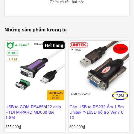
Chưa có câu hỏi nào
Những sảm phẩm tương tự
Hết hàng
USB to COM RS485/422 chip
Cáp USB to RS232 Âm 1.5m
FTDI M-PARD MD038 dài
Unitek Y-105D hỗ trợ Win7 8
1.8M
10
355.000
₫
300.000
₫