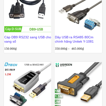
Cáp DB9 RS232 sang USB cho
Dây USB ra RS485 80Cm
vang số
chính hãng Unitek Y-1081
150.000
₫
350.000
₫
–
465.000
₫