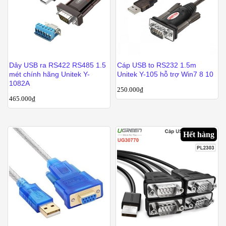
Dây USB ra RS422 RS485 1.5
Cáp USB to RS232 1.5m
mét chính hãng Unitek Y-
Unitek Y-105 hỗ trợ Win7 8 10
1082A
250.000
₫
465.000
₫
Hết hàng