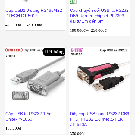
Cáp USB2.0 sang RS485/422
Cáp chuyển đổi USB ra RS232
DTECH DT-5019
DB9 Ugreen chipset PL2303
dài từ 1m đến 3m
420.000
₫
–
450.000
₫
190.000
₫
–
250.000
₫
Hết hàng
Cáp USB to RS232 1.5m
Dây cáp USB sang RS232 DB9
Unitek Y-1050
FTDI FT232 1.8 mét Z-TEK
ZE-533A
160.000
₫
350.000
₫