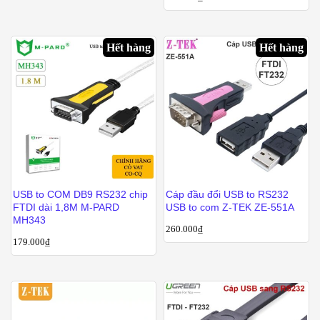
Hết hàng
Hết hàng
USB to COM DB9 RS232 chip
Cáp đầu đổi USB to RS232
FTDI dài 1,8M M-PARD
USB to com Z-TEK ZE-551A
MH343
260.000
₫
179.000
₫