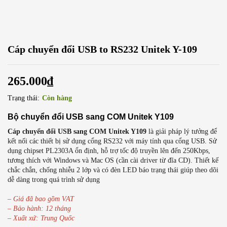
Cáp chuyển đổi USB to RS232 Unitek Y-109
265.000
₫
Trạng thái:
Còn hàng
Bộ chuyển đổi USB sang COM Unitek Y109
Cáp chuyển đổi USB sang COM Unitek Y109
là giải pháp lý tưởng để
kết nối các thiết bị sử dụng cổng RS232 với máy tính qua cổng USB. Sử
dụng chipset PL2303A ổn định, hỗ trợ tốc độ truyền lên đến 250Kbps,
tương thích với Windows và Mac OS (cần cài driver từ đĩa CD). Thiết kế
chắc chắn, chống nhiễu 2 lớp và có đèn LED báo trạng thái giúp theo dõi
dễ dàng trong quá trình sử dụng
– Giá đã bao gồm VAT
– Bảo hành: 12 tháng
– Xuất xứ: Trung Quốc