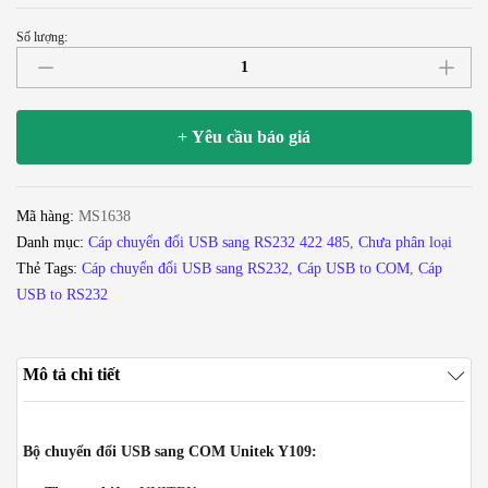
Số lượng:
Cáp
chuyển
đổi
USB
+ Yêu cầu báo giá
to
RS232
Unitek
Mã hàng:
MS1638
Y-
Danh mục:
Cáp chuyển đổi USB sang RS232 422 485
,
Chưa phân loại
109
Thẻ Tags:
Cáp chuyển đổi USB sang RS232
,
Cáp USB to COM
,
Cáp
số
USB to RS232
lượng
Mô tả chi tiết
Bộ chuyển đổi USB sang COM Unitek Y109: