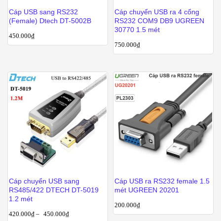
Cáp USB sang RS232
Cáp chuyển USB ra 4 cổng
(Female) Dtech DT-5002B
RS232 COM9 DB9 UGREEN
30770 1.5 mét
450.000
₫
750.000
₫
Cáp chuyển USB sang
Cáp USB ra RS232 female 1.5
RS485/422 DTECH DT-5019
mét UGREEN 20201
1.2 mét
200.000
₫
420.000
₫
–
450.000
₫