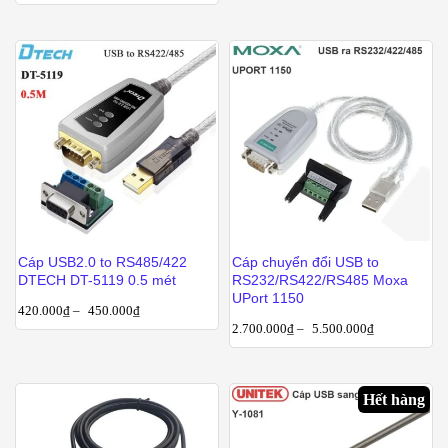
Cáp USB2.0 to RS485/422
Cáp chuyển đổi USB to
DTECH DT-5119 0.5 mét
RS232/RS422/RS485 Moxa
UPort 1150
420.000
₫
–
450.000
₫
2.700.000
₫
–
5.500.000
₫
Hết hàng