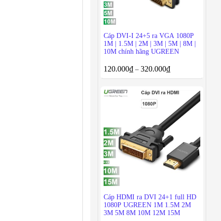
Cáp DVI-I 24+5 ra VGA 1080P
1M | 1.5M | 2M | 3M | 5M | 8M |
10M chính hãng UGREEN
120.000
₫
320.000
₫
–
Cáp HDMI ra DVI 24+1 full HD
1080P UGREEN 1M 1.5M 2M
3M 5M 8M 10M 12M 15M