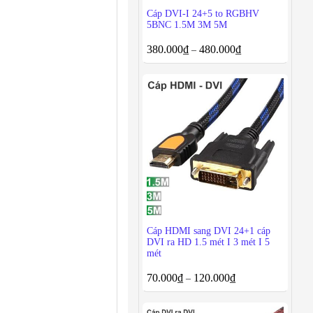
Cáp DVI-I 24+5 to RGBHV
5BNC 1.5M 3M 5M
380.000
₫
480.000
₫
–
Cáp HDMI sang DVI 24+1 cáp
DVI ra HD 1.5 mét I 3 mét I 5
mét
70.000
₫
120.000
₫
–