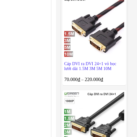
Cáp DVI ra DVI 24+1 vỏ bọc
lưới dài 1.5M 3M 5M 10M
70.000
₫
220.000
₫
–