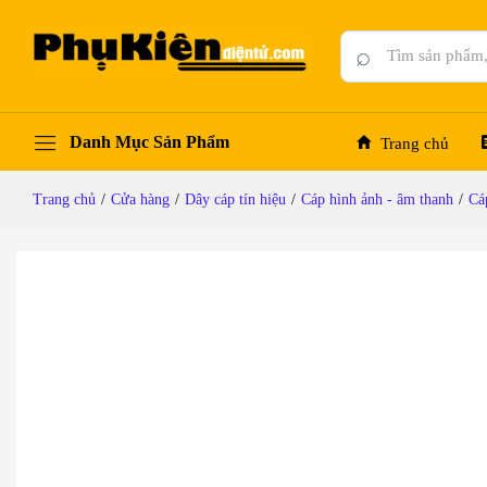
Cáp chuyển DVI 24+5 to VGA 15cm Ugreen 3
Mô tả chi tiết
Đánh giá (0)
Hỏi đáp
⌕
Danh Mục Sản Phẩm
Trang chủ
Trang chủ
/
Cửa hàng
/
Dây cáp tín hiệu
/
Cáp hình ảnh - âm thanh
/
Cá