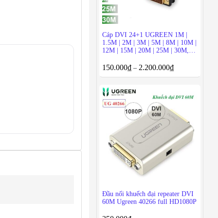
Cáp DVI 24+1 UGREEN 1M |
1.5M | 2M | 3M | 5M | 8M | 10M |
12M | 15M | 20M | 25M | 30M,
chống nhiễu, Cáp DVI phụ kiện
điện tử
150.000
₫
2.200.000
₫
–
Đầu nối khuếch đại repeater DVI
60M Ugreen 40266 full HD1080P