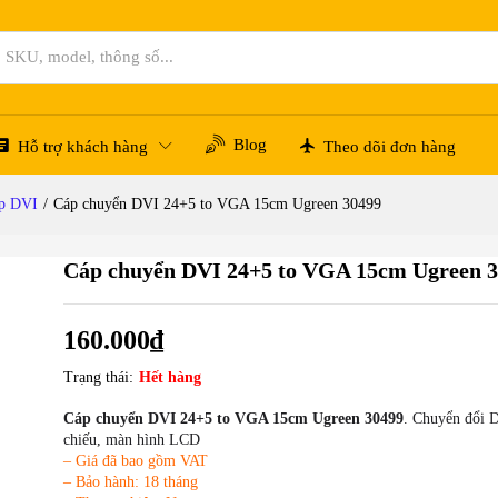
0499
Blog
Hỗ trợ khách hàng
Theo dõi đơn hàng
p DVI
/
Cáp chuyển DVI 24+5 to VGA 15cm Ugreen 30499
Cáp chuyển DVI 24+5 to VGA 15cm Ugreen 
160.000
₫
Trạng thái:
Hết hàng
Cáp chuyển DVI 24+5 to VGA 15cm Ugreen 30499
. Chuyển đổi 
chiếu, màn hình LCD
– Giá đã bao gồm VAT
– Bảo hành: 18 tháng