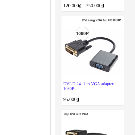
120.000
₫
750.000
₫
–
DVI-D 24+1 to VGA adapter
1080P
95.000
₫