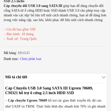
SSD 2.5 inchs
Cáp chuyển đổi USB 3.0 sang SATA III
giúp bạn dễ dàng chuyển đổi
cổng SATA từ ổ cứng HDD hoặc SSD thành USB 3.0 cho phép truy cập
nhanh vào các tệp/ bộ lưu trữ một cách nhanh chóng, bạn sẽ dễ dàng hơn
trong việc nâng cấp, sao lưu, khôi phục dữ liệu một cách nhanh chóng
– Giá đã bao gồm VAT
– Bảo hành: 18 tháng
– Xuất xứ: Trung Quốc
Mã hàng:
MS4245
Danh mục:
Chưa phân loại
Mô tả chi tiết
Cáp Chuyển USB 3.0 Sang SATA III Ugreen 70609,
CM321 hỗ trợ ổ cứng 2.5 inch HDD SSD
–
Cáp chuyển Ugreen 70609
hỗ trợ các giao thức truyền tốc độ cao
như UASP và TRIM. Thực hiện lệnh đọc nhanh hơn 70% và ghi nhanh