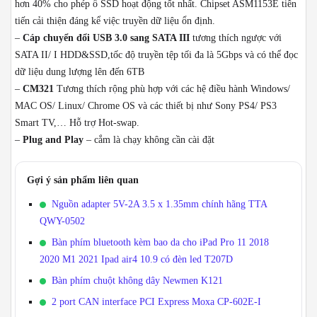
hơn 40% cho phép ổ SSD hoạt động tốt nhất. Chipset ASM1153E tiên
tiến cải thiện đáng kể việc truyền dữ liệu ổn định.
–
Cáp chuyển đổi USB 3.0 sang SATA III
tương thích ngược với
SATA II/ I HDD&SSD,tốc độ truyền tệp tối đa là 5Gbps và có thể đọc
dữ liệu dung lượng lên đến 6TB
–
CM321
Tương thích rộng phù hợp với các hệ điều hành Windows/
MAC OS/ Linux/ Chrome OS và các thiết bị như Sony PS4/ PS3
Smart TV,… Hỗ trợ Hot-swap.
–
Plug and Play
– cắm là chạy không cần cài đặt
Gợi ý sản phẩm liên quan
Nguồn adapter 5V-2A 3.5 x 1.35mm chính hãng TTA
QWY-0502
Bàn phím bluetooth kèm bao da cho iPad Pro 11 2018
2020 M1 2021 Ipad air4 10.9 có đèn led T207D
Bàn phím chuột không dây Newmen K121
2 port CAN interface PCI Express Moxa CP-602E-I