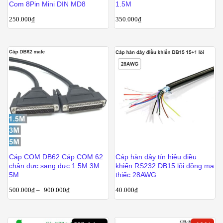
Com 8Pin Mini DIN MD8
1.5M
250.000
₫
350.000
₫
Cáp COM DB62 Cáp COM 62
Cáp hàn dây tín hiệu điều
chân đực sang đực 1.5M 3M
khiển RS232 DB15 lõi đồng mạ
5M
thiếc 28AWG
500.000
₫
–
900.000
₫
40.000
₫