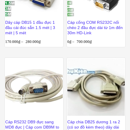
Dây cáp DB15 1 đầu đực 1
Cáp cổng COM RS232C nối
đầu cái đúc sẵn 1.5 mét | 3
chéo 2 đầu đực dài từ 1m đến
mét | 5 mét
30m HD-Link
170.000
₫
–
280.000
₫
0
₫
–
700.000
₫
Cáp RS232 DB9 đực sang
Cáp chia DB25 dương 1 ra 2
MD8 đực | Cáp com DB9M to
(có sơ đồ kèm theo) dây dài