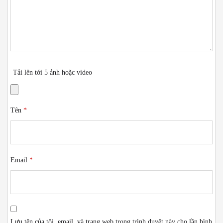
Tải lên tới 5 ảnh hoặc video
Tên
*
Email
*
Lưu tên của tôi, email, và trang web trong trình duyệt này cho lần bình