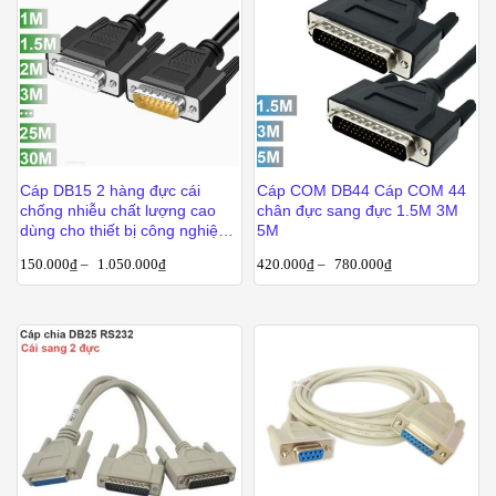
Cáp DB15 2 hàng đực cái
Cáp COM DB44 Cáp COM 44
chống nhiễu chất lượng cao
chân đực sang đực 1.5M 3M
dùng cho thiết bị công nghiệp
5M
dài từ 1m-30m
150.000
₫
–
1.050.000
₫
420.000
₫
–
780.000
₫