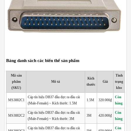
Bảng danh sách các biến thể sản phẩm
Mã sản
Tình
Kích
phẩm
Mô tả
Giá
trạng
thước
(SKU)
kho
Cáp tín hiệu DB37 đầu đực ra đầu cái
Còn
MS3882C1
1.5M
320.000₫
(Male-Female) ~ Kích thước: 1.5M
hàng
Cáp tín hiệu DB37 đầu đực ra đầu cái
Còn
MS3882C2
3M
420.000₫
(Male-Female) ~ Kích thước: 3M
hàng
Cáp tín hiệu DB37 đầu đực ra đầu cái
Còn