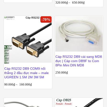
320.000
₫
–
650.000
₫
-
70
%
Cáp RS232 DB9 cái sang MD8
đực | Cáp com DB9F to Com
8Pin Mini DIN MD8
Cáp RS232 DB9 COM9 nối
250.000
₫
thẳng 2 đầu đực male – male
UGREEN 1.5M 2M 3M 5M
90.000
₫
–
160.000
₫