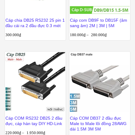
Cáp chia DB25 RS232 25 pin 1
Cáp com DB9F to DB15F (âm
đầu cái ra 2 đầu đực 0.3 mét
sang âm) 2M | 3M | 5M
300.000
₫
180.000
₫
–
280.000
₫
Cáp COM RS232 DB25 2 đầu
Cáp COM DB37 2 đầu đực
đực, cáp hàn tay DIY HD-Link
Male to Male lõi đồng 28AWG
dài 1.5M 3M 5M
220.000
₫
–
1.950.000
₫