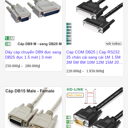
Dây cáp chuyển DB9 đực sang
Cáp COM DB25 | Cáp RS232
DB25 đực 1.5 mét | 3 mét
25 chân cái sang cái 1M 1.5M
3M 5M 8M 10M 12M 15M 20M
250.000
₫
–
280.000
₫
25M 30M 40M
220.000
₫
–
1.950.000
₫