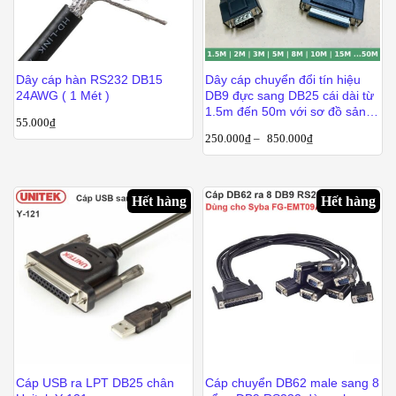
Dây cáp hàn RS232 DB15
Dây cáp chuyển đổi tín hiệu
24AWG ( 1 Mét )
DB9 đực sang DB25 cái dài từ
1.5m đến 50m với sơ đồ sản
55.000
₫
xuất theo yêu cầu
250.000
₫
–
850.000
₫
Hết hàng
Hết hàng
Cáp USB ra LPT DB25 chân
Cáp chuyển DB62 male sang 8