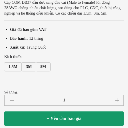
Cáp COM DB37 đầu đực sang đầu cái (Male to Female) lõi đồng
28AWG chống nhiễu chất lượng cao dùng cho PLC, CNC, thiết bị công
nghiệp và hệ thống điều khiển. Có các chiều dài 1.5m, 3m, 5m.
Giá đã bao gồm VAT
Bảo hành:
12 tháng
Xuất xứ:
Trung Quốc
Kích thước:
1.5M
3M
5M
Số lượng:
Cáp
COM
DB37
37
+ Yêu cầu báo giá
chân
1