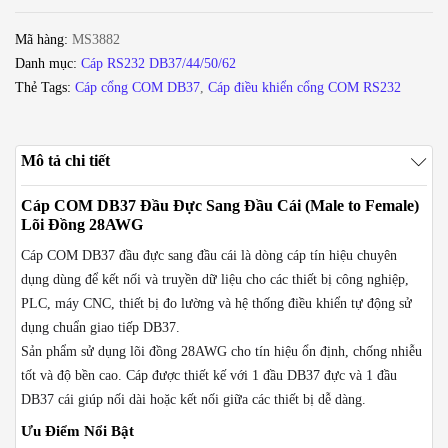
đầu
Mã hàng:
MS3882
đực
Danh mục:
Cáp RS232 DB37/44/50/62
1
Thẻ Tags:
Cáp cổng COM DB37
,
Cáp điều khiển cổng COM RS232
đầu
cái
Male-
Mô tả chi tiết
Female
1.5M
Cáp COM DB37 Đầu Đực Sang Đầu Cái (Male to Female)
3M
Lõi Đồng 28AWG
5M
Cáp COM DB37 đầu đực sang đầu cái là dòng cáp tín hiệu chuyên
số
dụng dùng để kết nối và truyền dữ liệu cho các thiết bị công nghiệp,
lượng
PLC, máy CNC, thiết bị đo lường và hệ thống điều khiển tự động sử
dụng chuẩn giao tiếp DB37.
Sản phẩm sử dụng lõi đồng 28AWG cho tín hiệu ổn định, chống nhiễu
tốt và độ bền cao. Cáp được thiết kế với 1 đầu DB37 đực và 1 đầu
DB37 cái giúp nối dài hoặc kết nối giữa các thiết bị dễ dàng.
Ưu Điểm Nổi Bật