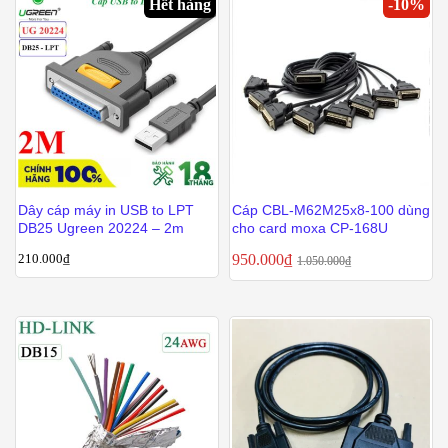
Hết hàng
-
10
%
Dây cáp máy in USB to LPT
Cáp CBL-M62M25x8-100 dùng
DB25 Ugreen 20224 – 2m
cho card moxa CP-168U
210.000
₫
950.000
₫
1.050.000
₫