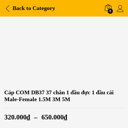
Back to
Category
0
Cáp COM DB37 37 chân 1 đầu đực 1 đầu cái
Male-Female 1.5M 3M 5M
320.000
₫
–
650.000
₫