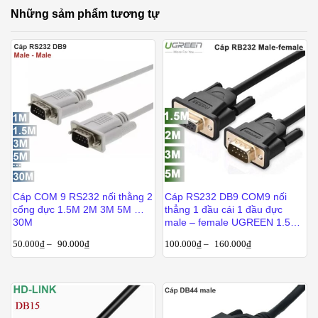
Những sảm phẩm tương tự
Cáp COM 9 RS232 nối thằng 2
Cáp RS232 DB9 COM9 nối
cổng đực 1.5M 2M 3M 5M …
thẳng 1 đầu cái 1 đầu đực
30M
male – female UGREEN 1.5M
2M 3M 5M
50.000
₫
–
90.000
₫
100.000
₫
–
160.000
₫