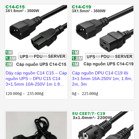
Dây cáp nguồn C14 C15 – Cáp
Cáp nguồn DPU C14 C19 lõi
nguồn UPS – DPU C15 C14
3×1.5mm 16A-250V 1m, 1.8m,
3×1.5mm 10A-250V 1m 1.8m
2m, 3m
2m 2.5m 3m
120.000
₫
–
235.000
₫
0
₫
–
225.000
₫