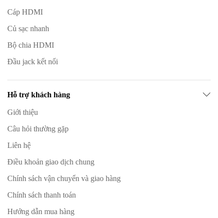
Cáp HDMI
Củ sạc nhanh
Bộ chia HDMI
Đầu jack kết nối
Hỗ trợ khách hàng
Giới thiệu
Câu hỏi thường gặp
Liên hệ
Điều khoản giao dịch chung
Chính sách vận chuyển và giao hàng
Chính sách thanh toán
Hướng dẫn mua hàng