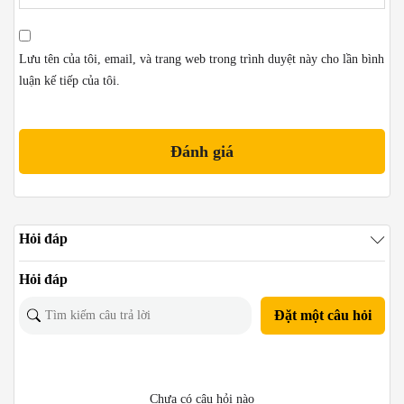
Lưu tên của tôi, email, và trang web trong trình duyệt này cho lần bình
luận kế tiếp của tôi.
Hỏi đáp
Hỏi đáp
Đặt một câu hỏi
Chưa có câu hỏi nào