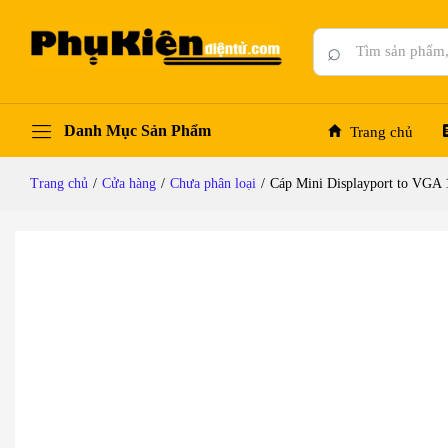
Cáp Mini Displayport to VGA 1.5M | 2M 3M 
Mô tả chi tiết
Thông số kỹ thuật
Đánh giá (0)
⌕
Danh Mục Sản Phẩm
Trang chủ
Trang chủ
/
Cửa hàng
/
Chưa phân loại
/
Cáp Mini Displayport to VG
-