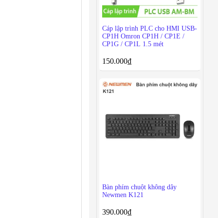
Cáp lập trình PLC cho HMI USB-
CP1H Omron CP1H / CP1E /
CP1G / CP1L 1.5 mét
150.000
₫
Bàn phím chuột không dây
Newmen K121
390.000
₫