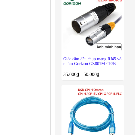
Giắc cắm đầu chụp mạng RJ45 vỏ
nhôm Gorizon GZ801M-CR/B
35.000
₫
50.000
₫
–