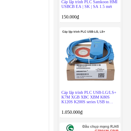
Cáp lập trình PLC Samkoon HMI
USBCB EA | SK | SA 1.5 mét
150.000
₫
Cáp lập trình PLC USB-LG/LS+
K7M XGB XBC XBM K80S
K120S K200S series USB to
RS232
1.050.000
₫