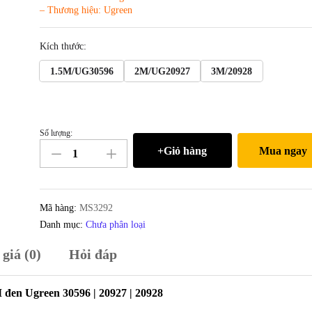
– Thương hiệu: Ugreen
Kích thước:
1.5M/UG30596
2M/UG20927
3M/20928
Số lượng:
Cáp
+Giỏ hàng
Mua ngay
Mini
Displayport
to
VGA
Mã hàng:
MS3292
1.5M
Danh mục:
Chưa phân loại
|
giá (0)
Hỏi đáp
2M
3M
UGREEN
 đen Ugreen 30596 | 20927 | 20928
(màu