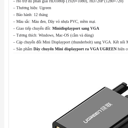
– Hỗ trợ độ phân giải HD1080p (1920×1080), HD720P (1280×720)
– Thương hiệu: Ugreen
– Bảo hành: 12 tháng
– Màu sắc: Màu đen, Dây vỏ nhựa PVC, mềm mại.
– Giao tiếp chuyển đổi:
Minidisplayport sang VGA
– Tương thích: Windows, Mac-OS (cắm và dùng)
– Cáp chuyển đổi Mini Displayport (thunderbolt) sang VGA. Kết nối 
– Sản phẩm
Dây chuyển Mini displayport ra VGA UGREEN
hiện c