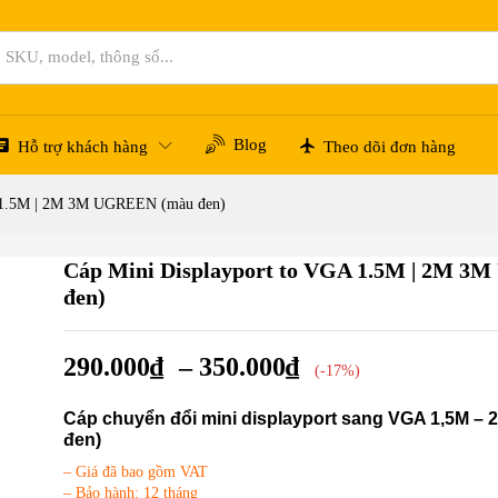
UGREEN (màu đen)
Hỏi đáp
Blog
Hỗ trợ khách hàng
Theo dõi đơn hàng
A 1.5M | 2M 3M UGREEN (màu đen)
Cáp Mini Displayport to VGA 1.5M | 2M 
%
đen)
290.000
₫
–
350.000
₫
(-17%)
Cáp chuyển đổi mini displayport sang VGA 1,5M – 
đen)
– Giá đã bao gồm VAT
– Bảo hành: 12 tháng