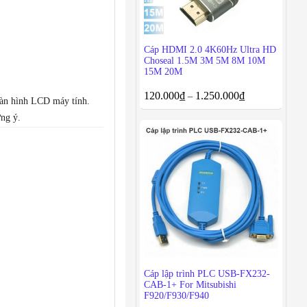
Cáp HDMI 2.0 4K60Hz Ultra HD
Choseal 1.5M 3M 5M 8M 10M
15M 20M
120.000
₫
1.250.000
₫
–
màn hình LCD máy tính.
ng ý.
Cáp lập trình PLC USB-FX232-
CAB-1+ For Mitsubishi
F920/F930/F940