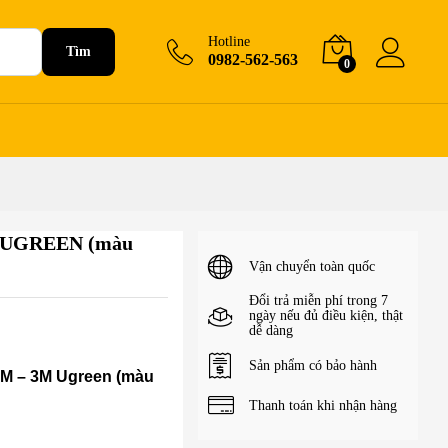
290.000
₫
–
350.000
₫
+Giỏ hàng
Hotline
Tìm
0982-562-563
0
3M UGREEN (màu
Vận chuyển toàn quốc
Đổi trả miễn phí trong 7
ngày nếu đủ điều kiện, thật
dễ dàng
Sản phẩm có bảo hành
2M – 3M Ugreen (màu
Thanh toán khi nhận hàng