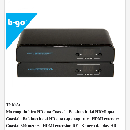
Từ khóa:
Mo rong tín hieu HD qua Coaxia
l |
Bo khuech dai HDMI qua
Coaxial
|
Bo khuech dai HD qua cap dong truc
|
HDMI extender
Coaxial 600 meters
|
HDMI extension RF
|
Khuech dai day HD