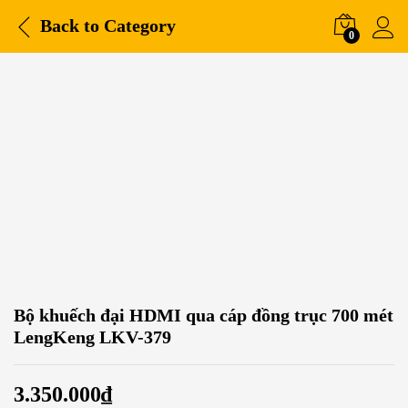
Back to
Category
0
Bộ khuếch đại HDMI qua cáp đồng trục 700 mét
LengKeng LKV-379
3.350.000
₫