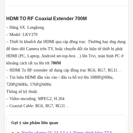
HDMI TO RF Coaxial Extender 700M
– Hãng SX: Lengkeng
– Model: LKV379
– Thiết bị khuếch đại HDMI qua cáp đồng trục. Thường hay ứng dụng
để theo dõi Camera trên TV, hoặc chuyển đổi tín hiệu từ thiết bị phát
HDMI (PC, Laptop, Android set-top-box…) lên Tivi, màn hình PC ở
khoảng cách rất xa lên tới
700M
– HDMI To RF extender sử dụng cáp đồng trục RG6, RG7, RG11…
– Tín hiệu HDMI đầu vào vào / đâu ra hỗ trợ lên 1080P@60hz,
720P@60Hz, 576P@60Hz
Thông số kỹ thuật:
– Video encoding: MPEG2, H.264
– Coaxial Cable: RG6, RG7, RG11…
Gợi ý sản phẩm liên quan
Nguồn adapter 5V-2A 3.5 x 1.35mm chính hãng TTA