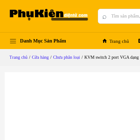
KVM switch 2 port VGA dạng cáp Kinan KA1
Mô tả chi tiết
Đánh giá (0)
Hỏi đáp
⌕
Danh Mục Sản Phẩm
Trang chủ
Trang chủ
/
Cửa hàng
/
Chưa phân loại
/
KVM switch 2 port VGA dạng