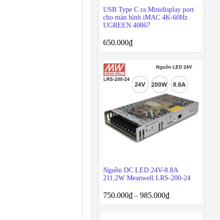
USB Type C ra Minidisplay port
cho màn hình iMAC 4K-60Hz
UGREEN 40867
650.000
₫
Nguồn DC LED 24V-8.8A
211,2W Meanwell LRS-200-24
750.000
₫
985.000
₫
–