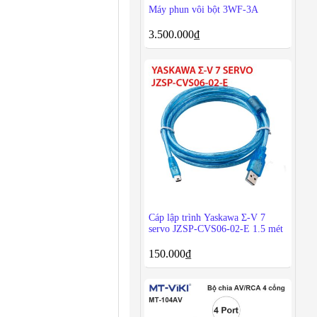
Máy phun vôi bột 3WF-3A
3.500.000
₫
Cáp lập trình Yaskawa Σ-V 7
servo JZSP-CVS06-02-E 1.5 mét
150.000
₫