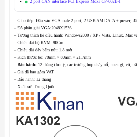
2 port CAN interface PCI Express Moxa CP-602E-I
– Giao tiếp: Đầu vào VGA male 2 port, 2 USB AM DATA + power, đ
– Độ phân giải VGA:2048X1536
– Tương thích hệ điều hành: Windows2000 / XP / Vista, Linux, Mac v
– Chiều dài bộ KVM: 90Cm
– Chiều dài dây bấm nút: 1.8 mét
– Kích thước bộ: 78mm × 80mm × 21.7mm
– Bảo hành:
12 tháng (lưu ý, các trường hợp cháy nổ, hoen gỉ, vỡ, 
– Giá đã bao gồm VAT
– Bảo hành: 12 tháng
– Xuất xứ: Trung Quốc