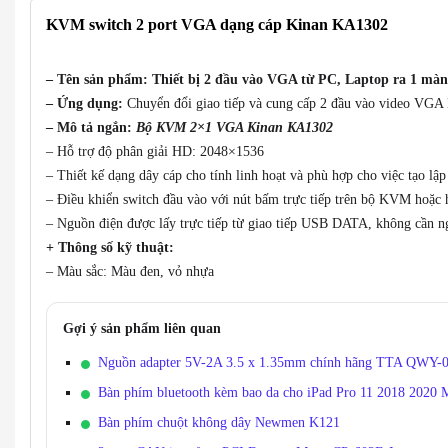
KVM switch 2 port VGA dạng cáp Kinan KA1302
– Tên sản phẩm: Thiết bị 2 đầu vào VGA từ PC, Laptop ra 1 mà
– Ứng dụng:
Chuyển đổi giao tiếp và cung cấp 2 đầu vào video VGA
– Mô tả ngắn:
Bộ KVM 2×1 VGA Kinan KA1302
– Hỗ trợ độ phân giải HD: 2048×1536
– Thiết kế dạng dây cáp cho tính linh hoạt và phù hợp cho việc tạo lập
– Điều khiển switch đầu vào với nút bấm trực tiếp trên bộ KVM hoặc 
– Nguồn điện được lấy trực tiếp từ giao tiếp USB DATA, không cần n
+ Thông số kỹ thuật:
– Màu sắc: Màu đen, vỏ nhựa
Gợi ý sản phẩm liên quan
Nguồn adapter 5V-2A 3.5 x 1.35mm chính hãng TTA QWY-
Bàn phím bluetooth kèm bao da cho iPad Pro 11 2018 2020 
Bàn phím chuột không dây Newmen K121