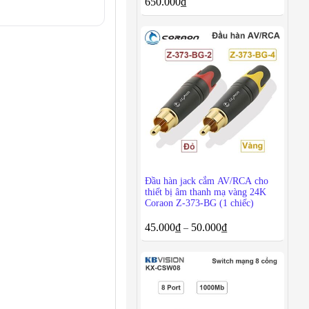
650.000
₫
Đầu hàn jack cắm AV/RCA cho
thiết bị âm thanh mạ vàng 24K
Coraon Z-373-BG (1 chiếc)
45.000
₫
50.000
₫
–