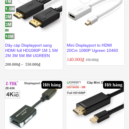
Dây cáp Displayport sang
Mini Displayport to HDMI
HDMI full HD1080P 1M 1.5M
20Cm 1080P Ugreen 10460
2M 3M 5M 8M UGREEN
140.000
₫
190.000
₫
200.000
₫
–
550.000
₫
Hết hàng
Hết hàng