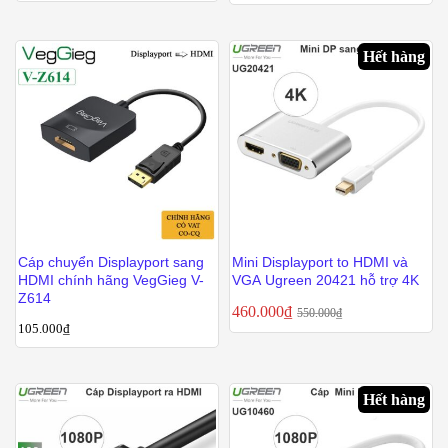
Hết hàng
Cáp chuyển Displayport sang
Mini Displayport to HDMI và
HDMI chính hãng VegGieg V-
VGA Ugreen 20421 hỗ trợ 4K
Z614
460.000
₫
550.000
₫
105.000
₫
Hết hàng