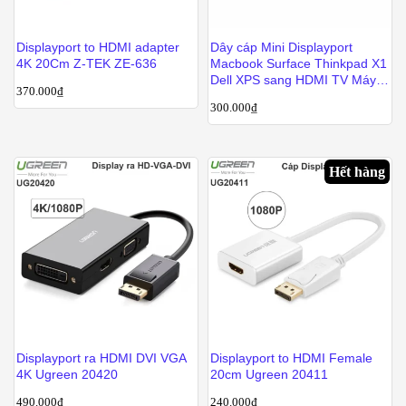
Displayport to HDMI adapter
Dây cáp Mini Displayport
4K 20Cm Z-TEK ZE-636
Macbook Surface Thinkpad X1
Dell XPS sang HDMI TV Máy
370.000
₫
chiếu 3 mét Ugreen 10436
300.000
₫
Hết hàng
Displayport ra HDMI DVI VGA
Displayport to HDMI Female
4K Ugreen 20420
20cm Ugreen 20411
490.000
₫
240.000
₫