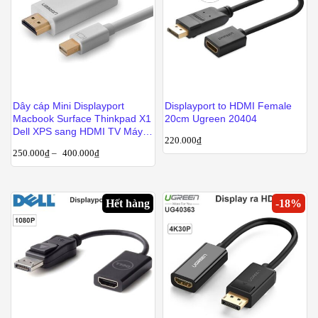
Dây cáp Mini Displayport
Displayport to HDMI Female
Macbook Surface Thinkpad X1
20cm Ugreen 20404
Dell XPS sang HDMI TV Máy
220.000
₫
chiếu 3 mét Ugreen 10419
250.000
₫
–
400.000
₫
Hết hàng
-
18
%