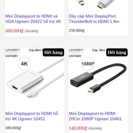
Mini Displayport to HDMI và
Dây cáp Mini DisplayPort.
VGA Ugreen 20422 hỗ trợ 4K
ThunderBolt to HDMI 1.8m
460.000
₫
250.000
₫
550.000
₫
Hết hàng
Hết hàng
Mini Displayport to HDMI hỗ
Mini Displayport to HDMI
trợ 4K Ugreen 10451
20Cm 1080P Ugreen 10461
380.000
₫
140.000
₫
190.000
₫