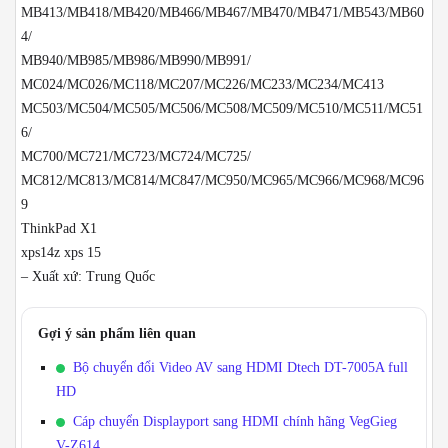
MB413/MB418/MB420/MB466/MB467/MB470/MB471/MB543/MB60
4/
MB940/MB985/MB986/MB990/MB991/
MC024/MC026/MC118/MC207/MC226/MC233/MC234/MC413
MC503/MC504/MC505/MC506/MC508/MC509/MC510/MC511/MC51
6/
MC700/MC721/MC723/MC724/MC725/
MC812/MC813/MC814/MC847/MC950/MC965/MC966/MC968/MC96
9
ThinkPad X1
xps14z xps 15
– Xuất xứ: Trung Quốc
Gợi ý sản phẩm liên quan
Bộ chuyển đổi Video AV sang HDMI Dtech DT-7005A full
HD
Cáp chuyển Displayport sang HDMI chính hãng VegGieg
V-Z614