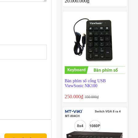
20.000.000
₫
Bàn phím số cổng USB
ViewSonic NK100
250.000
₫
350.000
₫