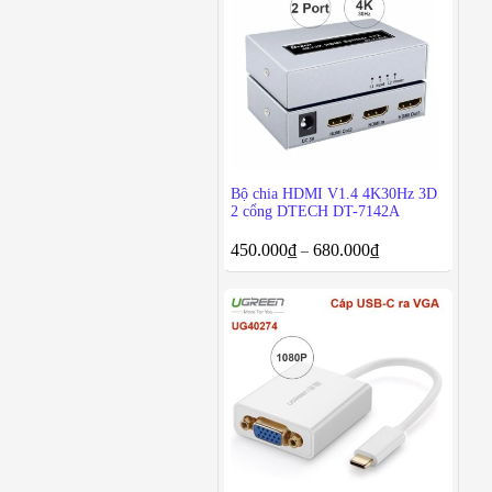
Bộ chia HDMI V1.4 4K30Hz 3D
2 cổng DTECH DT-7142A
450.000
₫
680.000
₫
–