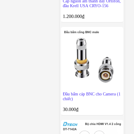
Cáp nguồn âm thanh dây Ortofon,
đầu Krell USA CRYO-156
1.200.000
₫
Đầu bấm cáp BNC cho Camera (1
chiếc)
30.000
₫