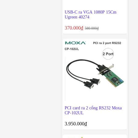
USB-C ra VGA 1080P 15Cm
Ugreen 40274
370.000
₫
580.000
₫
PCI card ra 2 cổng RS232 Moxa
CP-102UL
3.950.000
₫