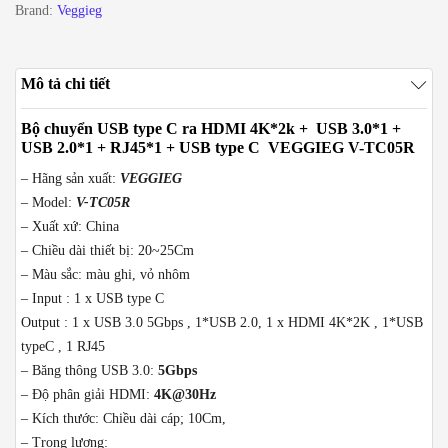
Brand:
Veggieg
3.0*1
+
USB
Mô tả chi tiết
2.0*1
+
Bộ chuyển USB type C ra HDMI 4K*2k + USB 3.0*1 +
RJ45
USB 2.0*1 + RJ45*1 + USB type C VEGGIEG V-TC05R
VEGGIEG
– Hãng sản xuất:
VEGGIEG
V-
– Model:
V-TC05R
TC05R
– Xuất xứ: China
số
– Chiều dài thiết bị: 20~25Cm
lượng
– Màu sắc: màu ghi, vỏ nhôm
– Input : 1 x USB type C
Output : 1 x USB 3.0 5Gbps , 1*USB 2.0, 1 x HDMI 4K*2K , 1*USB
typeC , 1 RJ45
– Băng thông USB 3.0:
5Gbps
– Độ phân giải HDMI:
4K@30Hz
– Kích thước: Chiều dài cáp; 10Cm,
– Trọng lượng: