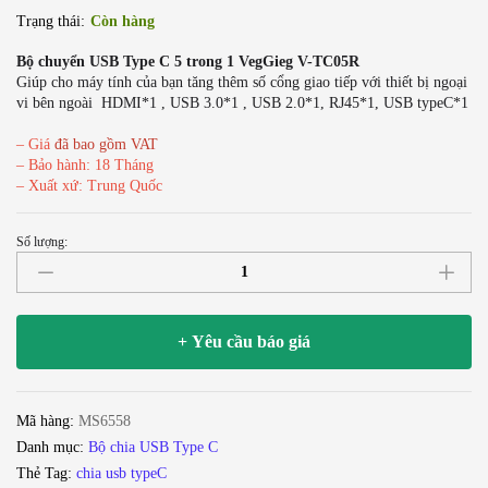
Trạng thái:
Còn hàng
Bộ chuyển USB Type C 5 trong 1 VegGieg V-TC05R
Giúp cho máy tính của bạn tăng thêm số cổng giao tiếp với thiết bị ngoại
vi bên ngoài HDMI*1 , USB 3.0*1 , USB 2.0*1, RJ45*1, USB typeC*1
– Giá
đã bao gồm VAT
– Bảo hành: 18 Tháng
– Xuất xứ: Trung Quốc
Số lượng:
Bộ
chuyển
USB
type
+ Yêu cầu báo giá
C
ra
HDMI
Mã hàng:
MS6558
4K*2k
Danh mục:
Bộ chia USB Type C
+
Thẻ Tag:
chia usb typeC
USB