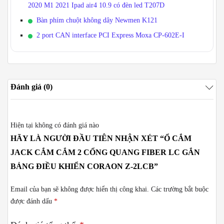
2020 M1 2021 Ipad air4 10.9 có đèn led T207D
Bàn phím chuột không dây Newmen K121
2 port CAN interface PCI Express Moxa CP-602E-I
Đánh giá (0)
Hiện tại không có đánh giá nào
HÃY LÀ NGƯỜI ĐẦU TIÊN NHẬN XÉT “Ổ CẮM
JACK CẮM CẮM 2 CỔNG QUANG FIBER LC GẮN
BẢNG ĐIỀU KHIỂN CORAON Z-2LCB”
Email của bạn sẽ không được hiển thị công khai.
Các trường bắt buộc
được đánh dấu
*