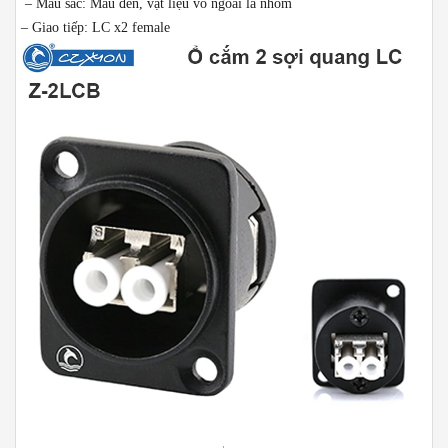
– Màu sắc: Màu đen, vật liệu vỏ ngoài là nhôm
– Giao tiếp: LC x2 female