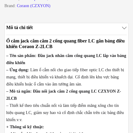
fiber
Brand:
Coraon (CZXYON)
LC
gắn
bảng
Mô tả chi tiết
điều
khiển
Ổ cắm jack cắm cắm 2 cổng quang fiber LC gắn bảng điều
Coraon
khiển Coraon Z-2LCB
Z-
– Tên sản phẩm: Đầu jack nhân cắm cổng quang LC lắp vào bảng
2LCB
điều khiển
số
– Ứng dụng:
Làm ổ cắm nối cho giao tiếp fiber optic LC cho thiết bị
lượng
mạng, thiết bị điều khiển và khuếch đại. Cố định lên khu vực bảng
điều khiển hoặc ổ cắm vào âm tường âm sàn.
– Mô tả ngắn: Đầu nối jack cắm 2 cổng quang LC CZXYON Z-
2LCB
– Thiết kế theo tiêu chuẩn nối và làm tiếp điểm măng xông cho tín
hiệu quang LC, giảm suy hao và cố định chắc chắn trên các bảng điều
khiển.v.v.
+ Thông số kỹ thuật: