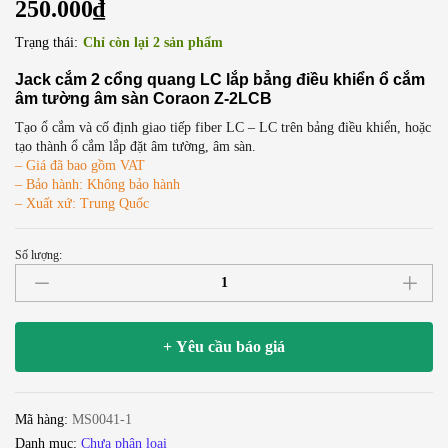
250.000
₫
Trạng thái:
Chỉ còn lại 2 sản phẩm
Jack cắm 2 cổng quang LC lắp bẳng điều khiển ổ cắm
âm tường âm sàn Coraon Z-2LCB
Tạo ổ cắm và cố định giao tiếp fiber LC – LC trên bảng điều khiển, hoặc
tạo thành ổ cắm lắp đặt âm tường, âm sàn.
– Giá đã bao gồm VAT
– Bảo hành: Không bảo hành
– Xuất xứ: Trung Quốc
Số lượng:
Ổ
cắm
jack
cắm
+ Yêu cầu báo giá
cắm
2
cổng
Mã hàng:
MS0041-1
quang
Danh mục:
Chưa phân loại