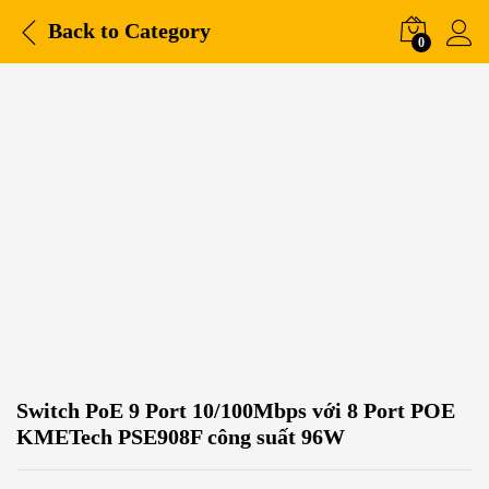
Back to
Category
0
Switch PoE 9 Port 10/100Mbps với 8 Port POE
KMETech PSE908F công suất 96W