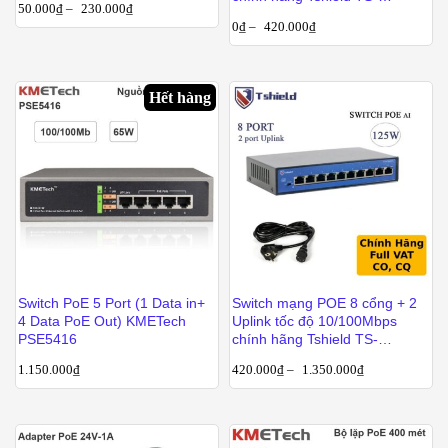
50.000
₫
–
230.000
₫
G0402FNC
0
₫
–
420.000
₫
Hết hàng
Switch PoE 5 Port (1 Data in+
Switch mạng POE 8 cổng + 2
4 Data PoE Out) KMETech
Uplink tốc độ 10/100Mbps
PSE5416
chính hãng Tshield TS-
G0802FNC
1.150.000
₫
420.000
₫
–
1.350.000
₫