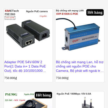
Hết hàng
Adapter POE 54V-60W 2
Bộ chống sét mạng Lan, hỗ trợ
Port(1 Data in+ 1 Data PoE
chống sét nguồn POE cho
Out), tốc độ 10/100/1000
Camera, Bộ phát wifi ngoài trời
Gigabit KMEtech PSE156G
OVP-E100/8-C-POE
750.000
₫
750.000
₫
Hết hàng