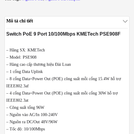
KMETech
PSE908F
công
Mô tả chi tiết
suất
96W
Switch PoE 9 Port 10/100Mbps KMETech PSE908F
số
lượng
– Hãng SX: KMETech
– Model: PSE908
– Hàng cao cấp thương hiệu Đài Loan
– 1 cổng Data Uplink
– 8 cổng Data+Power Out (POE) công suất mỗi cổng 15.4W hỗ trợ
IEEE802.3af
– 4 cổng Data+Power Out (POE) công suất mỗi cổng 30W hỗ trợ
IEEE802.3at
– Công suất tổng 96W
– Nguồn vào AC/In 100-240V
– Nguồn ra DC/Out 48V/96W
– Tốc độ: 10/100Mbps