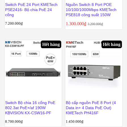
Switch PoE 24 Port KMETech
Nguồn Switch 8 Port POE
PSE2416- Bộ chia PoE 24
10/100/1000Mbps KMETech
cổng
PSE818 công suất 150W
7.200.000
₫
1.300.000
₫
3.200.000
₫
Hết hàng
Hết hàng
Switch Bộ chia 16 cổng PoE
Bộ cấp nguồn PoE 8 Port (4
802.3at PoE+/af 190W
Data in+ 4 Data PoE Out)
KBVISION KX-CSW16-PF
KMETech PH416F
8.700.000
₫
1.450.000
₫