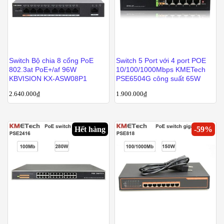
Switch Bộ chia 8 cổng PoE
Switch 5 Port với 4 port POE
802.3at PoE+/af 96W
10/100/1000Mbps KMETech
KBVISION KX-ASW08P1
PSE6504G công suất 65W
2.640.000
₫
1.900.000
₫
Hết hàng
-
59
%