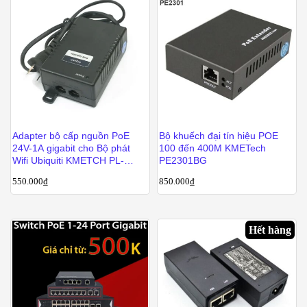
Adapter bộ cấp nguồn PoE
Bộ khuếch đại tín hiệu POE
24V-1A gigabit cho Bộ phát
100 đến 400M KMETech
Wifi Ubiquiti KMETCH PL-
PE2301BG
2401G
550.000
₫
850.000
₫
Hết hàng