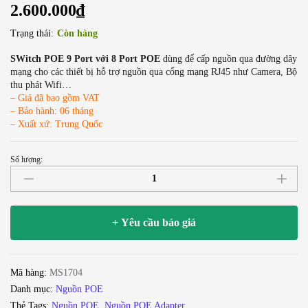
2.600.000
₫
Trạng thái:
Còn hàng
SWitch POE 9 Port với 8 Port POE
dùng để cấp nguồn qua đường dây
mạng cho các thiết bị hỗ trợ nguồn qua cổng mạng RJ45 như Camera, Bộ
thu phát Wifi…
– Giá đã bao gồm VAT
– Bảo hành: 06 tháng
– Xuất xứ: Trung Quốc
Số lượng:
Switch
PoE
9
Port
+ Yêu cầu báo giá
10/100Mbps
với
8
Mã hàng:
MS1704
Port
Danh mục:
Nguồn POE
POE
Thẻ Tags:
Nguồn POE
,
Nguồn POE Adapter