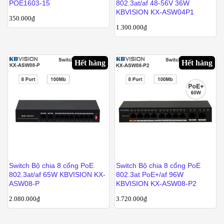
POE1603-15
802.3at/af 48-56V 36W
KBVISION KX-ASW04P1
350.000
₫
1.300.000
₫
Hết hàng
Hết hàng
Switch Bộ chia 8 cổng PoE
Switch Bộ chia 8 cổng PoE
802.3at/af 65W KBVISION KX-
802.3at PoE+/af 96W
ASW08-P
KBVISION KX-ASW08-P2
2.080.000
₫
3.720.000
₫