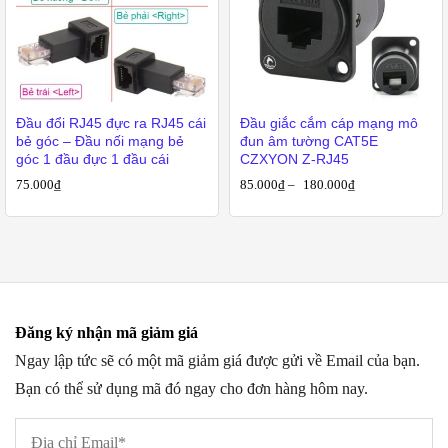
Đầu đổi RJ45 đực ra RJ45 cái
Đầu giắc cắm cáp mạng mô
bẻ góc – Đầu nối mạng bẻ
đun âm tường CAT5E
góc 1 đầu đực 1 đầu cái
CZXYON Z-RJ45
75.000
₫
85.000
₫
–
180.000
₫
Đăng ký nhận mã giảm giá
Ngay lập tức sẽ có một mã giảm giá được gửi về Email của bạn.
Bạn có thể sử dụng mã đó ngay cho đơn hàng hôm nay.