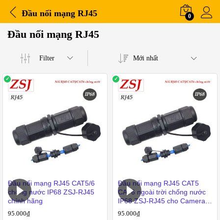
Đầu nối mạng RJ45
0
Đầu nối mạng RJ45
Filter
Mới nhất
Đầu nối mạng RJ45 CAT5/6
Đầu nối mạng RJ45 CAT5
iá
chống nước IP68 ZSJ-RJ45
CAT6 ngoài trời chống nước
chính hãng
IP68 ZSJ-RJ45 cho Camera
o
IP, tủ mạng, tủ kỹ thuật
95.000
₫
95.000
₫
ất