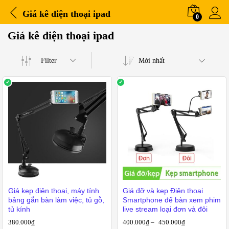
Giá kê điện thoại ipad
0
Giá kê điện thoại ipad
Filter
Mới nhất
iá
o
ất
Giá kẹp điện thoại, máy tính
Giá đỡ và kẹp Điện thoại
bảng gắn bàn làm việc, tủ gỗ,
Smartphone để bàn xem phim
tủ kính
live stream loại đơn và đôi
380.000
₫
400.000
₫
–
450.000
₫