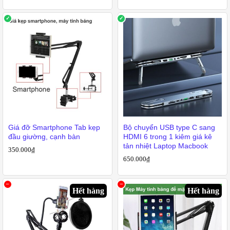
Giá đỡ Smartphone Tab kẹp
Bộ chuyển USB type C sang
đầu giường, cạnh bàn
HDMI 6 trong 1 kiêm giá kê
tản nhiệt Laptop Macbook
350.000
₫
650.000
₫
Hết hàng
Hết hàng