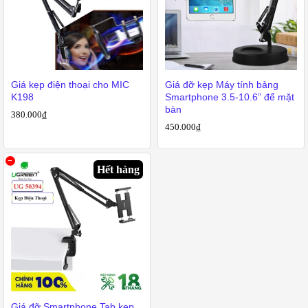
Giá kẹp điện thoại cho MIC
Giá đỡ kẹp Máy tính bảng
K198
Smartphone 3.5-10.6” để mặt
bàn
380.000
₫
450.000
₫
Hết hàng
Giá đỡ Smartphone Tab kẹp