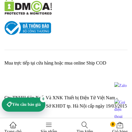
Mua trực tiếp tại cửa hàng hoặc mua online Ship COD
Cty TNHH Sản Xuất Và XNK Thiết bị Điện Tử Việt Nam -
0
📋
Yêu cầu báo giá
MST 0106794874 do Sở KHĐT tp. Hà Nội cấp ngày 19/03/2015
0
Trang chủ
Sản phẩm
Tìm kiếm
Giỏ hàng