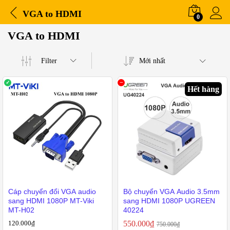
VGA to HDMI
0
VGA to HDMI
Filter
Mới nhất
Hết hàng
iá
o
ất
Cáp chuyển đổi VGA audio
Bộ chuyển VGA Audio 3.5mm
sang HDMI 1080P MT-Viki
sang HDMI 1080P UGREEN
MT-H02
40224
120.000
₫
550.000
₫
750.000
₫