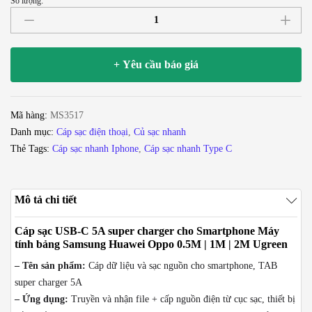
Số lượng:
Cáp
USB-
C
2.0
+ Yêu cầu báo giá
sạc
nhanh
5A
Mã hàng:
MS3517
super
Danh mục:
Cáp sạc điện thoại
,
Củ sạc nhanh
charger
Thẻ Tags:
Cáp sạc nhanh Iphone
,
Cáp sạc nhanh Type C
cho
Smartphone
Máy
Mô tả chi tiết
tính
bảng
Cáp sạc USB-C 5A super charger cho Smartphone Máy
Samsung
tính bảng Samsung Huawei Oppo 0.5M | 1M | 2M Ugreen
Huawei
– Tên sản phẩm:
Cáp dữ liệu và sạc nguồn cho smartphone, TAB
Oppo
super charger 5A
0.5M
– Ứng dụng:
Truyền và nhận file + cấp nguồn điện từ cục sạc, thiết bị
1M