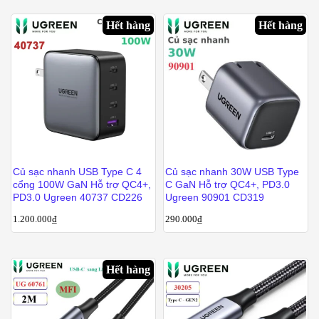
Hết hàng
Hết hàng
Củ sạc nhanh USB Type C 4
Củ sạc nhanh 30W USB Type
cổng 100W GaN Hỗ trợ QC4+,
C GaN Hỗ trợ QC4+, PD3.0
PD3.0 Ugreen 40737 CD226
Ugreen 90901 CD319
1.200.000
₫
290.000
₫
Hết hàng