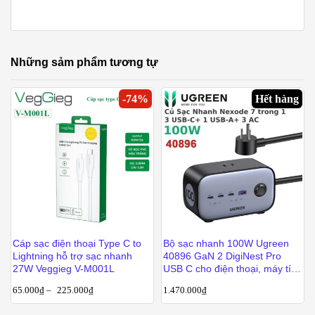
Những sảm phẩm tương tự
-
74
%
Hết hàng
Cáp sạc điện thoại Type C to
Bộ sạc nhanh 100W Ugreen
Lightning hỗ trợ sạc nhanh
40896 GaN 2 DigiNest Pro
27W Veggieg V-M001L
USB C cho điện thoại, máy tính
bảng, laptop
65.000
₫
–
225.000
₫
1.470.000
₫