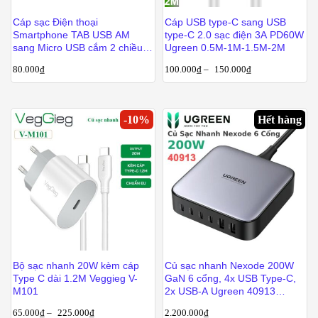
Cáp sạc Điện thoại
Cáp USB type-C sang USB
Smartphone TAB USB AM
type-C 2.0 sạc điện 3A PD60W
sang Micro USB cắm 2 chiều 1
Ugreen 0.5M-1M-1.5M-2M
mét UGREEN 30851
80.000
₫
100.000
₫
–
150.000
₫
-
10
%
Hết hàng
Bộ sạc nhanh 20W kèm cáp
Củ sạc nhanh Nexode 200W
Type C dài 1.2M Veggieg V-
GaN 6 cổng, 4x USB Type-C,
M101
2x USB-A Ugreen 40913
CD271
65.000
₫
–
225.000
₫
2.200.000
₫