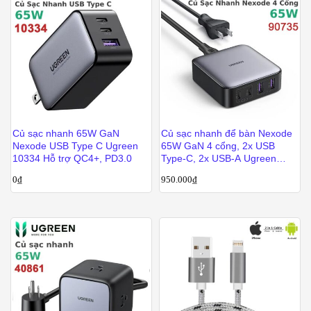
Củ sạc nhanh 65W GaN
Củ sạc nhanh để bàn Nexode
Nexode USB Type C Ugreen
65W GaN 4 cổng, 2x USB
10334 Hỗ trợ QC4+, PD3.0
Type-C, 2x USB-A Ugreen
90735
0
₫
950.000
₫