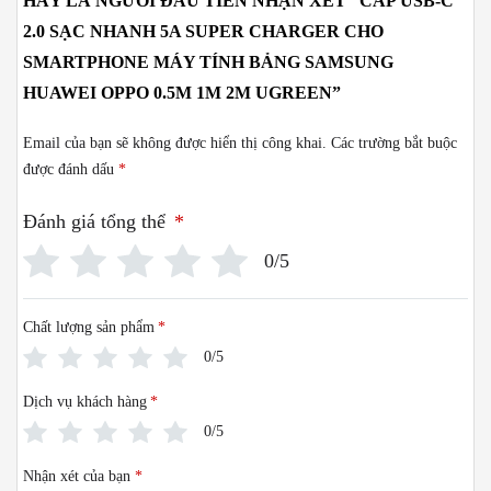
HÃY LÀ NGƯỜI ĐẦU TIÊN NHẬN XÉT “CÁP USB-C
2.0 SẠC NHANH 5A SUPER CHARGER CHO
SMARTPHONE MÁY TÍNH BẢNG SAMSUNG
HUAWEI OPPO 0.5M 1M 2M UGREEN”
Email của bạn sẽ không được hiển thị công khai.
Các trường bắt buộc
được đánh dấu
*
Đánh giá tổng thể
*
0/5
Chất lượng sản phẩm
*
0/5
Dịch vụ khách hàng
*
0/5
Nhận xét của bạn
*