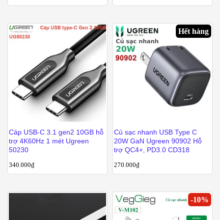
Hết hàng
Cáp USB-C 3.1 gen2 10GB hỗ
Củ sạc nhanh USB Type C
trợ 4K60Hz 1 mét Ugreen
20W GaN Ugreen 90902 Hỗ
50230
trợ QC4+, PD3.0 CD318
340.000
₫
270.000
₫
-
10
%