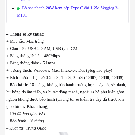
Bộ sạc nhanh 20W kèm cáp Type C dài 1.2M Veggieg V-
M101
– Thông số kỹ thuật:
+ Màu sắc: Màu trắng
+ Giao tiếp: USB 2.0 AM, USB type-CM
+ Băng thôngdữ liệu: 480Mbps
+ Băng thông điện: ~5Ampe
+ Tương thích: Windows, Mac, linux.v.v. Dos (plug and play)
+ Kích thước: Hiện có 0.5 mét, 1 mét, 2 mét (40887, 40888, 40889)
– Bảo hành:
18 tháng, không bảo hành trường hợp cháy nổ, sét đánh,
hư hỏng do ẩm thấp, và bị tác động mạnh, ngoài ra bộ phụ kiện gồm
nguồn không được bảo hành (Chúng tôi sẽ kiểm tra đầy đủ trước khi
giao tới tay Khách hàng)
– Giá đã bao gồm VAT
– Bảo hành: 18 tháng
– Xuất xứ: Trung Quốc