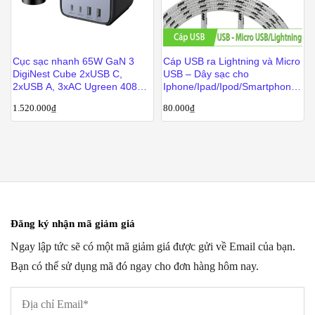
Cục sạc nhanh 65W GaN 3
Cáp USB ra Lightning và Micro
DigiNest Cube 2xUSB C,
USB – Dây sạc cho
2xUSB A, 3xAC Ugreen 40861
Iphone/Ipad/Ipod/Smartphone
CD268
Android, Cáp USB phụ kiện
1.520.000
₫
80.000
₫
điện tử
Đăng ký nhận mã giảm giá
Ngay lập tức sẽ có một mã giảm giá được gửi về Email của bạn.
Bạn có thể sử dụng mã đó ngay cho đơn hàng hôm nay.