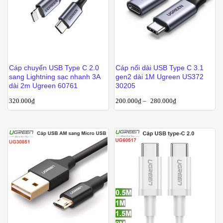
Cáp chuyển USB Type C 2.0
Cáp nối dài USB Type C 3.1
sang Lightning sạc nhanh 3A
gen2 dài 1M Ugreen US372
dài 2m Ugreen 60761
30205
320.000
₫
200.000
₫
–
280.000
₫