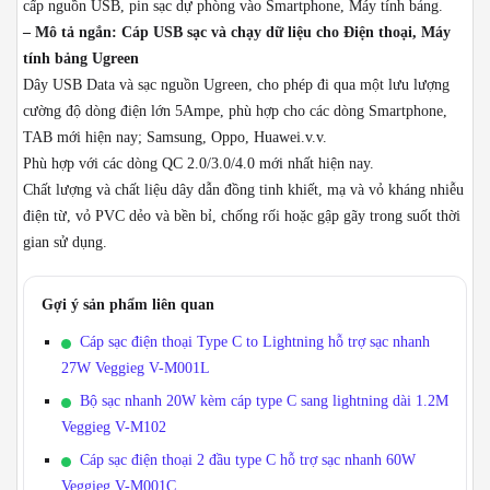
cấp nguồn USB, pin sạc dự phòng vào Smartphone, Máy tính bảng.
2M
– Mô tả ngắn: Cáp USB sạc và chạy dữ liệu cho Điện thoại, Máy
Ugreen
tính bảng Ugreen
số
Dây USB Data và sạc nguồn Ugreen, cho phép đi qua một lưu lượng
lượng
cường độ dòng điện lớn 5Ampe, phù hợp cho các dòng Smartphone,
TAB mới hiện nay; Samsung, Oppo, Huawei.v.v.
Phù hợp với các dòng QC 2.0/3.0/4.0 mới nhất hiện nay.
Chất lượng và chất liệu dây dẫn đồng tinh khiết, mạ và vỏ kháng nhiễu
điện từ, vỏ PVC dẻo và bền bỉ, chống rối hoặc gập gãy trong suốt thời
gian sử dụng.
Gợi ý sản phẩm liên quan
Cáp sạc điện thoại Type C to Lightning hỗ trợ sạc nhanh
27W Veggieg V-M001L
Bộ sạc nhanh 20W kèm cáp type C sang lightning dài 1.2M
Veggieg V-M102
Cáp sạc điện thoại 2 đầu type C hỗ trợ sạc nhanh 60W
Veggieg V-M001C