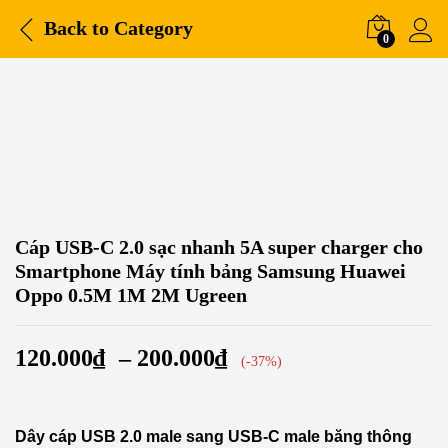
Back to
Category
0
-
%
Cáp USB-C 2.0 sạc nhanh 5A super charger cho
Smartphone Máy tính bảng Samsung Huawei
Oppo 0.5M 1M 2M Ugreen
120.000
₫
–
200.000
₫
(-37%)
Dây cáp USB 2.0 male sang USB-C male băng thông