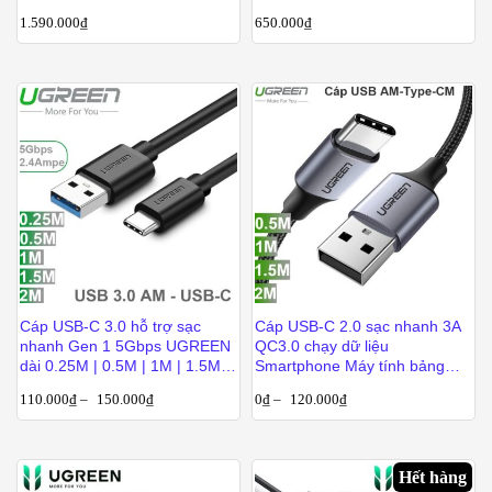
C, 1x USB-A
C, 1x USB-A
1.590.000
₫
650.000
₫
Cáp USB-C 3.0 hỗ trợ sạc
Cáp USB-C 2.0 sạc nhanh 3A
nhanh Gen 1 5Gbps UGREEN
QC3.0 chạy dữ liệu
dài 0.25M | 0.5M | 1M | 1.5M |
Smartphone Máy tính bảng
2M
USB AM sang USB CM Ugreen
110.000
₫
–
150.000
₫
0
₫
–
120.000
₫
0.25M-0.5M-1M-1.5M-2M
Hết hàng