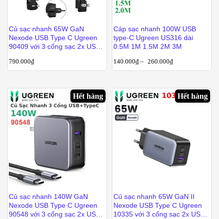
Củ sạc nhanh 65W GaN
Cáp sạc nhanh 100W USB
Nexode USB Type C Ugreen
type-C Ugreen US316 dài
90409 với 3 cổng sạc 2x USB-
0.5M 1M 1.5M 2M 3M
C, 1x USB-A
790.000
₫
140.000
₫
–
260.000
₫
Hết hàng
Hết hàng
Củ sạc nhanh 140W GaN
Củ sạc nhanh 65W GaN II
Nexode USB Type C Ugreen
Nexode USB Type C Ugreen
90548 với 3 cổng sạc 2x USB-
10335 với 3 cổng sạc 2x USB-