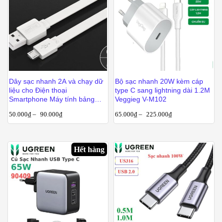
Dây sạc nhanh 2A và chạy dữ
Bộ sạc nhanh 20W kèm cáp
liệu cho Điện thoại
type C sang lightning dài 1.2M
Smartphone Máy tính bảng
Veggieg V-M102
Ugreen 0.25M | 0.5M | 1M
50.000
₫
–
90.000
₫
65.000
₫
–
225.000
₫
Hết hàng