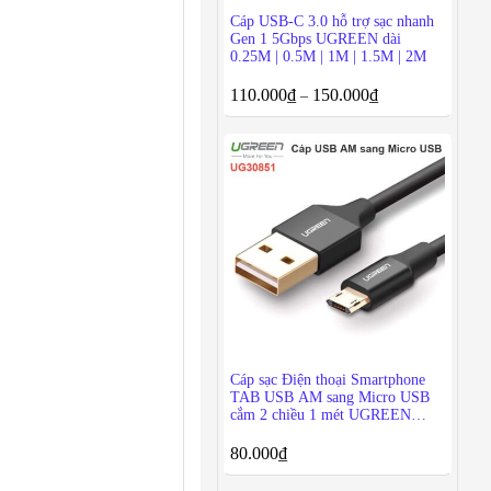
Cáp USB-C 3.0 hỗ trợ sạc nhanh
Gen 1 5Gbps UGREEN dài
0.25M | 0.5M | 1M | 1.5M | 2M
110.000
₫
150.000
₫
–
Cáp sạc Điện thoại Smartphone
TAB USB AM sang Micro USB
cắm 2 chiều 1 mét UGREEN
30851
80.000
₫