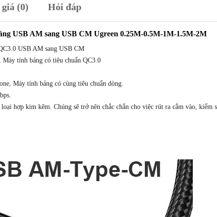
giá (0)
Hỏi đáp
chạy
dữ
liệu
nh bảng USB AM sang USB CM Ugreen 0.25M-0.5M-1M-1.5M-2M
Smartphone
ne QC3.0 USB AM sang USB CM
Máy
 Máy tính bảng có tiêu chuẩn QC3.0
tính
bảng
one, Máy tính bảng có cùng tiêu chuẩn dòng.
USB
bps.
AM
 loại hợp kim kẽm. Chúng sẽ trở nên chắc chắn cho việc rút ra cắm vào, kiểm s
sang
USB
CM
Ugreen
0.25M-
0.5M-
1M-
1.5M-
2M
số