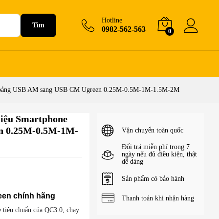
0
₫
–
+Giỏ hàng
120.000
₫
Hotline
Tìm
0982-562-563
0
ính bảng USB AM sang USB CM Ugreen 0.25M-0.5M-1M-1.5M-2M
liệu Smartphone
n 0.25M-0.5M-1M-
Vận chuyển toàn quốc
Đổi trả miễn phí trong 7
ngày nếu đủ điều kiện, thật
dễ dàng
Sản phẩm có bảo hành
een chính hãng
Thanh toán khi nhận hàng
e tiêu chuẩn của QC3.0, chạy