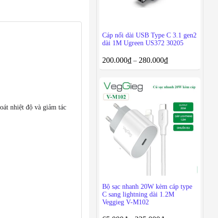
Cáp nối dài USB Type C 3.1 gen2
dài 1M Ugreen US372 30205
200.000
₫
280.000
₫
–
oát nhiệt độ và giảm tác
Bộ sạc nhanh 20W kèm cáp type
C sang lightning dài 1.2M
Veggieg V-M102