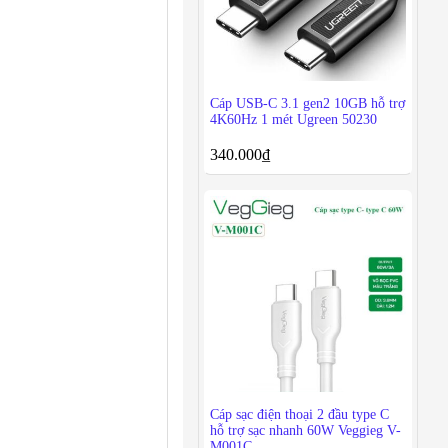
Cáp USB-C 3.1 gen2 10GB hỗ trợ
4K60Hz 1 mét Ugreen 50230
340.000
₫
Cáp sạc điện thoại 2 đầu type C
hỗ trợ sạc nhanh 60W Veggieg V-
M001C