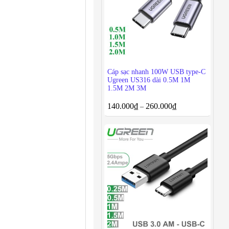
Cáp sạc nhanh 100W USB type-C
Ugreen US316 dài 0.5M 1M
1.5M 2M 3M
140.000
₫
260.000
₫
–