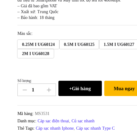
dữ liệu từ Smartphone và Máy tính tốc độ lên tới 480Mbps.
– Giá đã bao gồm VAT
– Xuất xứ: Trung Quốc
– Bảo hành: 18 tháng
Màu sắc:
0.25M I UG60124
0.5M I UG60125
1.5M I UG60127
2M I UG60128
Số lượng:
Cáp
+Giỏ hàng
Mua ngay
USB-
C
2.0
sạc
Mã hàng:
MS3531
nhanh
Danh mục:
Cáp sạc điện thoại
,
Củ sạc nhanh
3A
Thẻ Tags:
Cáp sạc nhanh Iphone
,
Cáp sạc nhanh Type C
QC3.0