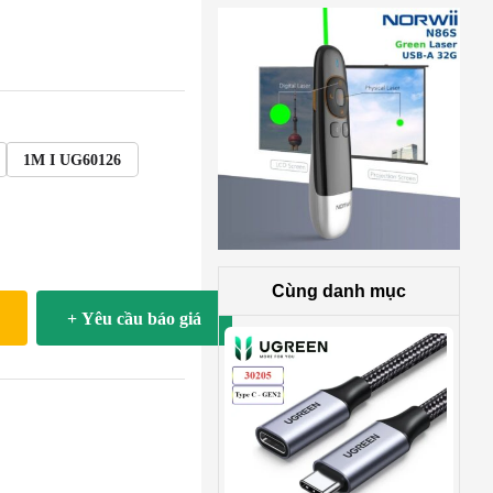
1M I UG60126
Cùng danh mục
+ Yêu cầu báo giá