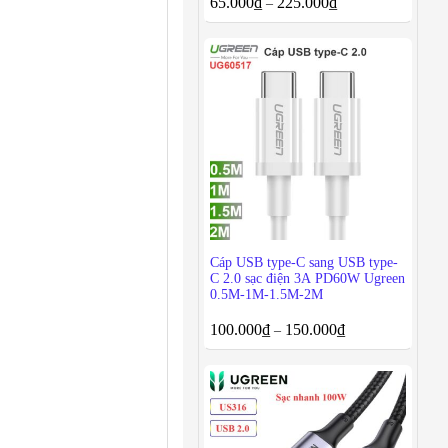
65.000
₫
225.000
₫
–
Cáp USB type-C sang USB type-
C 2.0 sạc điện 3A PD60W Ugreen
0.5M-1M-1.5M-2M
100.000
₫
150.000
₫
–