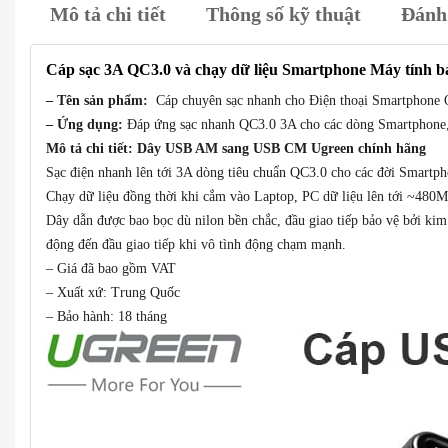
Mô tả chi tiết
Thông số kỹ thuật
Đánh 
Cáp sạc 3A QC3.0 và chạy dữ liệu Smartphone Máy tí
– Tên sản phẩm:
Cáp chuyên sạc nhanh cho Điện thoại Smartpho
– Ứng dụng:
Đáp ứng sạc nhanh QC3.0 3A cho các dòng Smartphone,
Mô tả chi tiết: Dây USB AM sang USB CM Ugreen chính hãng
Sạc điện nhanh lên tới 3A dòng tiêu chuẩn QC3.0 cho các đời Smartph
Chạy dữ liệu đồng thời khi cắm vào Laptop, PC dữ liệu lên tới ~480M
Dây dẫn được bao bọc dù nilon bền chắc, đầu giao tiếp bảo vệ bởi kim
động đến đầu giao tiếp khi vô tình động chạm mạnh.
– Giá đã bao gồm VAT
– Xuất xứ: Trung Quốc
– Bảo hành: 18 tháng