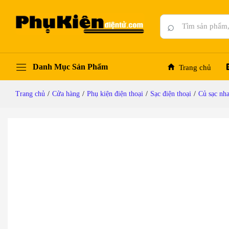
1M-1.5M-2M
Mô tả chi tiết
Thông số kỹ thuật
Đánh giá (0)
⌕
Danh Mục Sản Phẩm
Trang chủ
Trang chủ
/
Cửa hàng
/
Phụ kiện điện thoại
/
Sạc điện thoại
/
Củ sạc nh