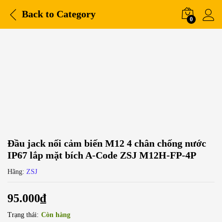
Back to
Category
0
Đầu jack nối cảm biến M12 4 chân chống nước
IP67 lắp mặt bích A-Code ZSJ M12H-FP-4P
Hãng:
ZSJ
95.000
₫
Trạng thái:
Còn hàng