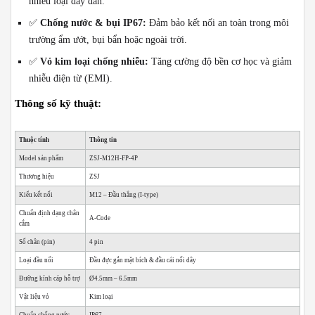
nhiều loại dây dẫn.
✅
Chống nước & bụi IP67:
Đảm bảo kết nối an toàn trong môi
trường ẩm ướt, bụi bẩn hoặc ngoài trời.
✅
Vỏ kim loại chống nhiễu:
Tăng cường độ bền cơ học và giảm
nhiễu điện từ (EMI).
Thông số kỹ thuật:
Thuộc tính
Thông tin
Model sản phẩm
ZSJ-M12H-FP-4P
Thương hiệu
ZSJ
Kiểu kết nối
M12 – Đầu thẳng (I-type)
Chuẩn định dạng chân
A-Code
cắm
Số chân (pin)
4 pin
Loại đầu nối
Đầu đực gắn mặt bích & đầu cái nối dây
Đường kính cáp hỗ trợ
Ø4.5mm – 6.5mm
Vật liệu vỏ
Kim loại
Chuẩn chống nước
IP67