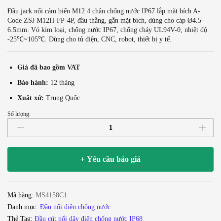
Đầu jack nối cảm biến M12 4 chân chống nước IP67 lắp mặt bích A-
Code ZSJ M12H-FP-4P, đầu thẳng, gắn mặt bích, dùng cho cáp Ø4.5–
6.5mm. Vỏ kim loại, chống nước IP67, chống cháy UL94V-0, nhiệt độ
-25℃~105℃. Dùng cho tủ điện, CNC, robot, thiết bị y tế.
Giá đã bao gồm VAT
Bảo hành:
12 tháng
Xuất xứ:
Trung Quốc
Số lượng:
Đầu
jack
nối
cảm
+ Yêu cầu báo giá
biến
M12
4
Mã hàng:
MS4158C1
chân
Danh mục:
Đầu nối điện chống nước
chống
Thẻ Tag:
Đầu cút nối dây điện chống nước IP68