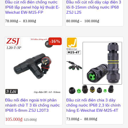
Đầu cút nối điện chống nước
Đầu nối cút nối dây cáp điện 3
IP68 lắp panel hộp kỹ thuật E-
lõi 8-15mm chống nước IP68
Weichat EW-M15-FP
ZSJ L25
78.000
₫
–
83.000
₫
80.000
₫
–
100.000
₫
-
16
%
Đầu nối điện ngoài trời phân
Đầu cút nối điện chia 3 dây
nhánh chữ T 3 lõi chống nước
chống nước IP68 2,3 lõi chính
IP68 5-8mm ZSJ L20T3
hãng E-Weichat EW-M25-4T
105.000
₫
73.000
₫
–
88.000
₫
125.000
₫