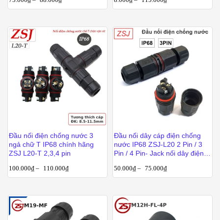
Đầu nối điện chống nước 3
Đầu nối dây cáp điện chống
ngả chữ T IP68 chính hãng
nước IP68 ZSJ-L20 2 Pin / 3
ZSJ L20-T 2,3,4 pin
Pin / 4 Pin- Jack nối dây điện
chống nước ngoài trời
100.000
₫
–
110.000
₫
50.000
₫
–
75.000
₫