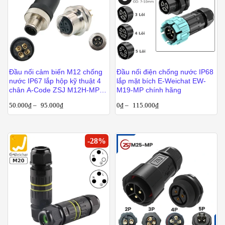
Đầu nối cảm biến M12 chống
Đầu nối điện chống nước IP68
nước IP67 lắp hộp kỹ thuật 4
lắp mặt bích E-Weichat EW-
chân A-Code ZSJ M12H-MP-
M19-MP chính hãng
4P
50.000
₫
–
95.000
₫
0
₫
–
115.000
₫
-
28
%