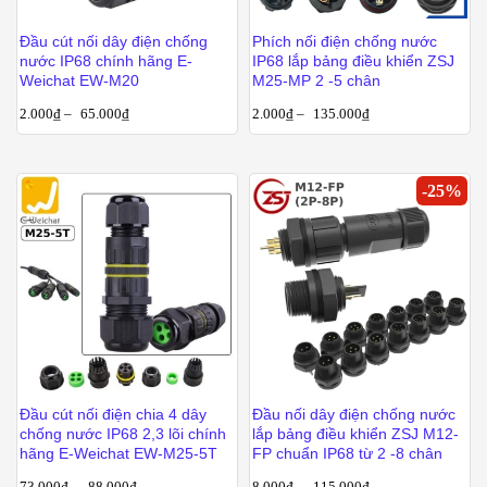
Đầu cút nối dây điện chống
Phích nối điện chống nước
nước IP68 chính hãng E-
IP68 lắp bảng điều khiển ZSJ
Weichat EW-M20
M25-MP 2 -5 chân
2.000
₫
–
65.000
₫
2.000
₫
–
135.000
₫
-
25
%
Đầu cút nối điện chia 4 dây
Đầu nối dây điện chống nước
chống nước IP68 2,3 lõi chính
lắp bảng điều khiển ZSJ M12-
hãng E-Weichat EW-M25-5T
FP chuẩn IP68 từ 2 -8 chân
73.000
₫
–
88.000
₫
8.000
₫
–
115.000
₫