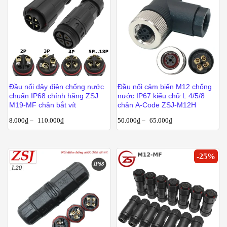
Đầu nối dây điện chống nước
Đầu nối cảm biến M12 chống
chuẩn IP68 chính hãng ZSJ
nước IP67 kiểu chữ L 4/5/8
M19-MF chân bắt vít
chân A-Code ZSJ-M12H
8.000
₫
–
110.000
₫
50.000
₫
–
65.000
₫
-
25
%