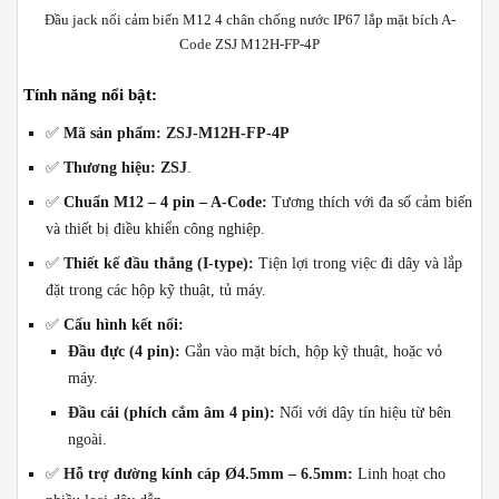
Đầu jack nối cảm biến M12 4 chân chống nước IP67 lắp mặt bích A-
Code ZSJ M12H-FP-4P
Tính năng nổi bật:
✅
Mã sản phẩm: ZSJ-M12H-FP-4P
✅
Thương hiệu: ZSJ
.
✅
Chuẩn M12 – 4 pin – A-Code:
Tương thích với đa số cảm biến
và thiết bị điều khiển công nghiệp.
✅
Thiết kế đầu thẳng (I-type):
Tiện lợi trong việc đi dây và lắp
đặt trong các hộp kỹ thuật, tủ máy.
✅
Cấu hình kết nối:
Đầu đực (4 pin):
Gắn vào mặt bích, hộp kỹ thuật, hoặc vỏ
máy.
Đầu cái (phích cắm âm 4 pin):
Nối với dây tín hiệu từ bên
ngoài.
✅
Hỗ trợ đường kính cáp Ø4.5mm – 6.5mm:
Linh hoạt cho