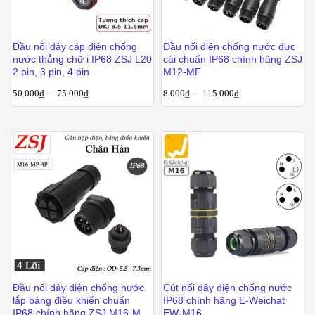
Đầu nối dây cáp điện chống
Đầu nối điện chống nước đực
nước thẳng chữ i IP68 ZSJ L20
cái chuẩn IP68 chính hãng ZSJ
2 pin, 3 pin, 4 pin
M12-MF
50.000
₫
–
75.000
₫
8.000
₫
–
115.000
₫
Đầu nối dây điện chống nước
Cút nối dây điện chống nước
lắp bảng điều khiển chuẩn
IP68 chính hãng E-Weichat
IP68 chính hãng ZSJ M16-MP-
EW-M16