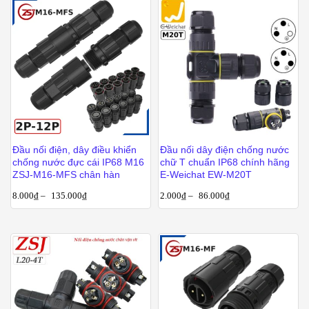
Đầu nối điện, dây điều khiển
Đầu nối dây điện chống nước
chống nước đực cái IP68 M16
chữ T chuẩn IP68 chính hãng
ZSJ-M16-MFS chân hàn
E-Weichat EW-M20T
8.000
₫
–
135.000
₫
2.000
₫
–
86.000
₫