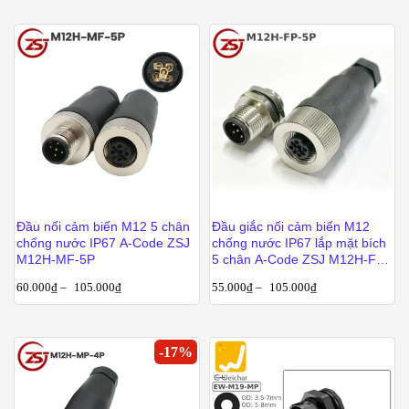
Đầu nối cảm biến M12 5 chân
Đầu giắc nối cảm biến M12
chống nước IP67 A-Code ZSJ
chống nước IP67 lắp mặt bích
M12H-MF-5P
5 chân A-Code ZSJ M12H-FP-
5P
60.000
₫
–
105.000
₫
55.000
₫
–
105.000
₫
-
17
%