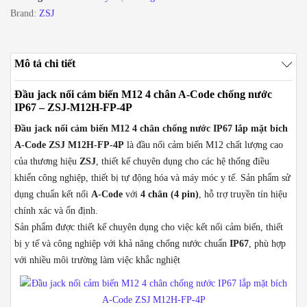
nước
Brand:
ZSJ
IP67
lắp
mặt
Mô tả chi tiết
bích
A-
Đầu jack nối cảm biến M12 4 chân A-Code chống nước
Code
IP67 – ZSJ-M12H-FP-4P
ZSJ
Đầu jack nối cảm biến M12 4 chân chống nước IP67 lắp mặt bích
M12H-
A-Code ZSJ M12H-FP-4P
là đầu nối cảm biến M12 chất lượng cao
FP-
của thương hiệu
ZSJ
, thiết kế chuyên dụng cho các hệ thống điều
4P
khiển công nghiệp, thiết bị tự động hóa và máy móc y tế. Sản phẩm sử
số
dụng chuẩn kết nối
A-Code
với
4 chân (4 pin)
, hỗ trợ truyền tín hiệu
lượng
chính xác và ổn định.
Sản phẩm được thiết kế chuyên dụng cho việc kết nối cảm biến, thiết
bị y tế và công nghiệp với khả năng chống nước chuẩn
IP67
, phù hợp
với nhiều môi trường làm việc khắc nghiệt