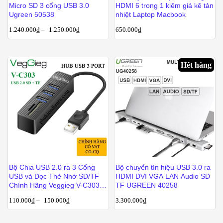
Micro SD 3 cổng USB 3.0
HDMI 6 trong 1 kiêm giá kê tản
Ugreen 50538
nhiệt Laptop Macbook
1.240.000
₫
–
1.250.000
₫
650.000
₫
Hết hàng
Bộ Chia USB 2.0 ra 3 Cổng
Bộ chuyển tín hiệu USB 3.0 ra
USB và Đọc Thẻ Nhớ SD/TF
HDMI DVI VGA LAN Audio SD
Chính Hãng Veggieg V-C303 –
TF UGREEN 40258
Hub USB 5 trong 1
110.000
₫
–
150.000
₫
3.300.000
₫