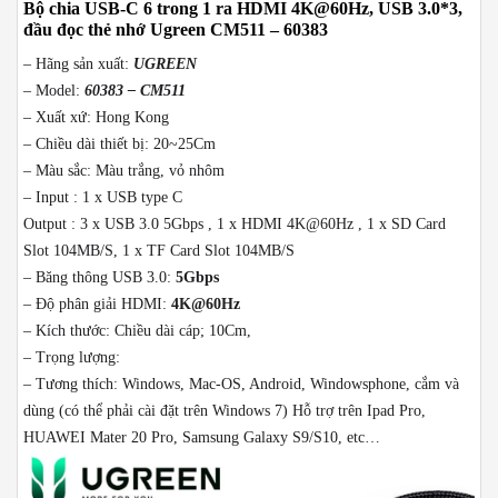
Bộ chia USB-C 6 trong 1 ra HDMI 4K@60Hz, USB 3.0*3,
đầu đọc thẻ nhớ Ugreen CM511 – 60383
– Hãng sản xuất:
UGREEN
– Model:
60383 – CM511
– Xuất xứ: Hong Kong
– Chiều dài thiết bị: 20~25Cm
– Màu sắc: Màu trắng, vỏ nhôm
– Input : 1 x USB type C
Output : 3 x USB 3.0 5Gbps , 1 x HDMI 4K@60Hz , 1 x SD Card
Slot 104MB/S, 1 x TF Card Slot 104MB/S
– Băng thông USB 3.0:
5Gbps
– Độ phân giải HDMI:
4K@60Hz
– Kích thước: Chiều dài cáp; 10Cm,
– Trọng lượng:
– Tương thích: Windows, Mac-OS, Android, Windowsphone, cắm và
dùng (có thể phải cài đặt trên Windows 7) Hỗ trợ trên Ipad Pro,
HUAWEI Mater 20 Pro, Samsung Galaxy S9/S10, etc…