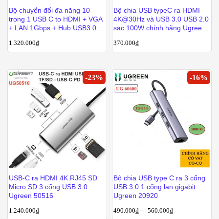
Bộ chuyển đổi đa năng 10
Bộ chia USB typeC ra HDMI
trong 1 USB C to HDMI + VGA
4K@30Hz và USB 3.0 USB 2.0
+ LAN 1Gbps + Hub USB3.0 +
sạc 100W chính hãng Ugreen
SD/TF + Audio Ugreen 80133
15495
1.320.000
₫
370.000
₫
-
23
%
-
16
%
USB-C ra HDMI 4K RJ45 SD
Bộ chia USB type C ra 3 cổng
Micro SD 3 cổng USB 3.0
USB 3.0 1 cổng lan gigabit
Ugreen 50516
Ugreen 20920
1.240.000
₫
490.000
₫
–
560.000
₫