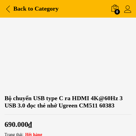
Back to
Category
0
Bộ chuyển USB type C ra HDMI 4K@60Hz 3
USB 3.0 đọc thẻ nhớ Ugreen CM511 60383
690.000
₫
Trạng thái:
Hết hàng