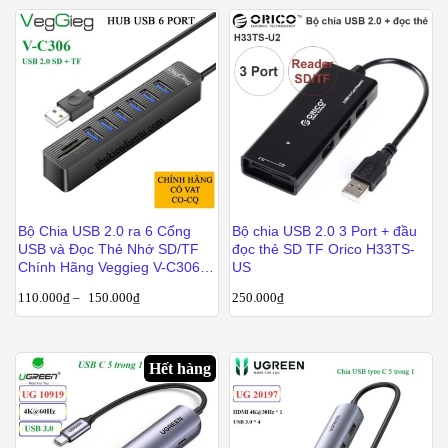
Bộ Chia USB 2.0 ra 6 Cổng
Bộ chia USB 2.0 3 Port + đầu
USB và Đọc Thẻ Nhớ SD/TF
đọc thẻ SD TF Orico H33TS-
Chính Hãng Veggieg V-C306 –
US
Hub USB 8 trong 1
110.000
₫
–
150.000
₫
250.000
₫
Hết hàng