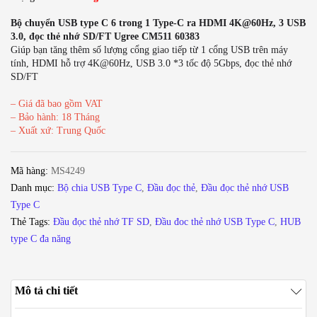
Bộ chuyển USB type C 6 trong 1 Type-C ra HDMI 4K@60Hz, 3 USB
3.0, đọc thẻ nhớ SD/FT Ugree CM511 60383
Giúp bạn tăng thêm số lượng cổng giao tiếp từ 1 cổng USB trên máy
tính, HDMI hỗ trợ 4K@60Hz, USB 3.0 *3 tốc độ 5Gbps, đọc thẻ nhớ
SD/FT
– Giá đã bao gồm VAT
– Bảo hành: 18 Tháng
– Xuất xứ: Trung Quốc
Mã hàng:
MS4249
Danh mục:
Bộ chia USB Type C
,
Đầu đọc thẻ
,
Đầu đọc thẻ nhớ USB
Type C
Thẻ Tags:
Đầu đọc thẻ nhớ TF SD
,
Đầu đoc thẻ nhớ USB Type C
,
HUB
type C đa năng
Mô tả chi tiết