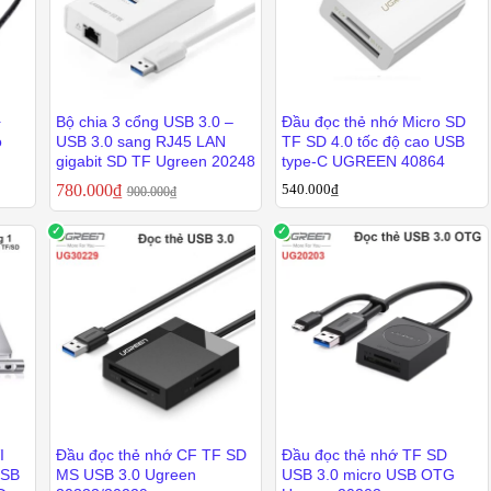
+
Bộ chia 3 cổng USB 3.0 –
Đầu đọc thẻ nhớ Micro SD
o
USB 3.0 sang RJ45 LAN
TF SD 4.0 tốc độ cao USB
gigabit SD TF Ugreen 20248
type-C UGREEN 40864
780.000
780.000
₫
₫
540.000
540.000
₫
₫
900.000
900.000
₫
₫
I
Đầu đọc thẻ nhớ CF TF SD
Đầu đọc thẻ nhớ TF SD
USB
MS USB 3.0 Ugreen
USB 3.0 micro USB OTG