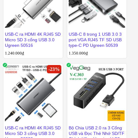
USB-C ra HDMI 4K RJ45 SD
USB-C 8 trong 1 USB 3.0 3
Micro SD 3 cổng USB 3.0
port VGA RJ45 TF SD USB
Ugreen 50516
type-C PD Ugreen 50539
1.240.000
₫
1.350.000
1.350.000
₫
₫
-
23
%
1.240.000
₫
USB-C ra HDMI 4K RJ45 SD
Bộ Chia USB 2.0 ra 3 Cổng
Micro SD 3 cổng USB 3.0
USB và Đọc Thẻ Nhớ SD/TF