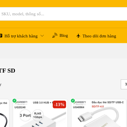
Blog
Hỗ trợ khách hàng
Theo dõi đơn hàng
 TF SD
y
-
13
%