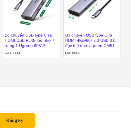
Bộ chuyển USB type C ra
Bộ chuyển USB type C ra
HDMI USB RJ45 thẻ nhớ 7
HDMI 4K@60Hz 3 USB 3.0
trong 1 Ugreen 60515
đọc thẻ nhớ Ugreen CM511
CM512
60383
990.000
990.000
₫
₫
690.000
690.000
₫
₫