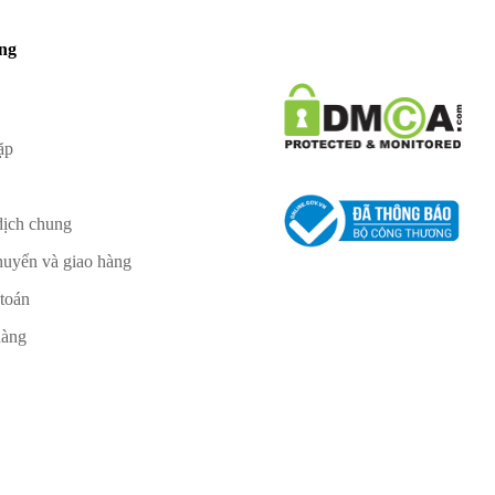
àng
ặp
dịch chung
huyển và giao hàng
 toán
hàng