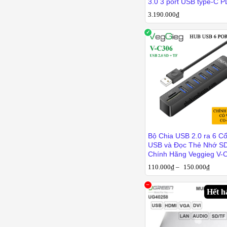
3.0 3 port USB type-C P
Ugreen 40373
3.190.000
3.190.000
₫
₫
Bộ Chia USB 2.0 ra 6 C
USB và Đọc Thẻ Nhớ S
Chính Hãng Veggieg V-
– Hub USB 8 trong 1
110.000
₫
–
150.000
₫
Hết h
110.000
₫
150.000
₫