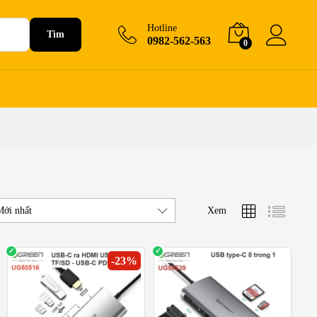
Hotline
Tìm
0982-562-563
0
Xem
Mới nhất
-
23
%