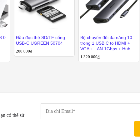
3.0
Đầu đọc thẻ SD/TF cổng
Bộ chuyển đổi đa năng 10
USB-C UGREEN 50704
trong 1 USB C to HDMI +
VGA + LAN 1Gbps + Hub
200.000
200.000
₫
₫
USB3.0 + SD/TF + Audio
1.320.000
1.320.000
₫
₫
Ugreen 80133
ạn có thể sử