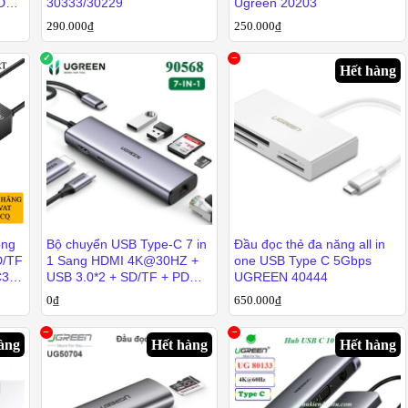
D
30333/30229
Ugreen 20203
290.000
290.000
₫
₫
250.000
250.000
₫
₫
Hết hàng
ổng
Bộ chuyển USB Type-C 7 in
Đầu đọc thẻ đa năng all in
D/TF
1 Sang HDMI 4K@30HZ +
one USB Type C 5Gbps
C306
USB 3.0*2 + SD/TF + PD
UGREEN 40444
100W Ugreen 90568
0
₫
0
₫
650.000
650.000
₫
₫
àng
Hết hàng
Hết hàng