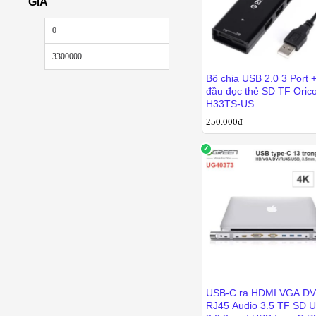
GIÁ
Giá
Giá
thấp
cao
nhất
nhất
Bộ chia USB 2.0 3 Port 
đầu đọc thẻ SD TF Oric
H33TS-US
250.000
250.000
₫
₫
USB-C ra HDMI VGA DV
RJ45 Audio 3.5 TF SD 