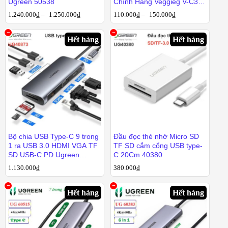
Ugreen 50538
Chính Hãng Veggieg V-C303
– Hub USB 5 trong 1
1.240.000
₫
–
1.250.000
₫
110.000
₫
–
150.000
₫
Hết hàng
Hết hàng
1.240.000
₫
1.250.000
₫
110.000
₫
150.000
₫
Bộ chia USB Type-C 9 trong
Đầu đọc thẻ nhớ Micro SD
1 ra USB 3.0 HDMI VGA TF
TF SD cắm cổng USB type-
SD USB-C PD Ugreen
C 20Cm 40380
40873
1.130.000
1.130.000
₫
₫
380.000
380.000
₫
₫
Hết hàng
Hết hàng