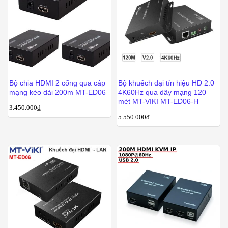
Bộ chia HDMI 2 cổng qua cáp
Bộ khuếch đại tín hiệu HD 2.0
mạng kéo dài 200m MT-ED06
4K60Hz qua dây mạng 120
mét MT-VIKI MT-ED06-H
3.450.000
₫
5.550.000
₫