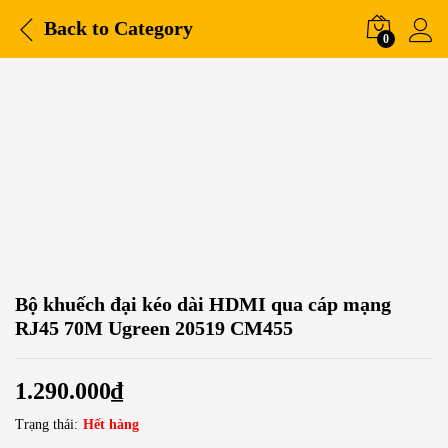
Back to
Category
0
Bộ khuếch đại kéo dài HDMI qua cáp mạng
RJ45 70M Ugreen 20519 CM455
1.290.000
₫
Trạng thái:
Hết hàng