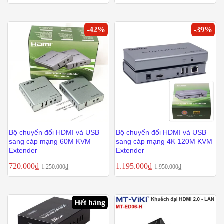
-
42
%
-
39
%
Bộ chuyển đổi HDMI và USB
Bộ chuyển đổi HDMI và USB
sang cáp mạng 60M KVM
sang cáp mạng 4K 120M KVM
Extender
Extender
720.000
₫
1.195.000
₫
1.250.000
₫
1.950.000
₫
Hết hàng