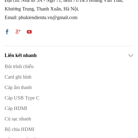
Địa chỉ: Nhà số 5A - Ngõ 71, hẻm 71/14/3 Hoàng Văn Thái,
Khương Trung, Thanh Xuân, Hà Nội.
Email: phukiendientu.vn@gmail.com
Liên kết nhanh
Bút trình chiếu
Card ghi hình
Cáp âm thanh
Cáp USB Type C
Cáp HDMI
Củ sạc nhanh
Bộ chia HDMI