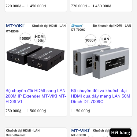
720.000
₫
–
1.450.000
₫
720.000
₫
–
1.450.000
₫
Bộ chuyển đổi HDMI sang LAN
Bộ chuyển đổi và khuếch đại
200M IP Extender MT-VIKI MT-
HDMI qua dây mạng LAN 50M
ED06 V1
Dtech DT-7009C
750.000
₫
–
1.500.000
₫
1.150.000
₫
Hết hàng