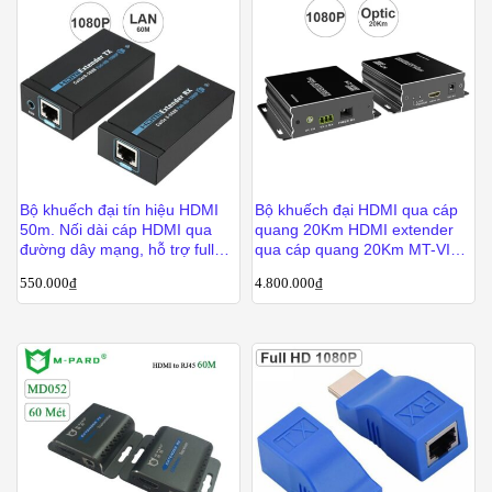
Bộ khuếch đại tín hiệu HDMI
Bộ khuếch đại HDMI qua cáp
50m. Nối dài cáp HDMI qua
quang 20Km HDMI extender
đường dây mạng, hỗ trợ full
qua cáp quang 20Km MT-VIKI
HD1080p
MT-ED020
550.000
₫
4.800.000
₫