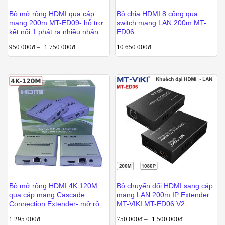
Bộ mở rộng HDMI qua cáp
Bộ chia HDMI 8 cổng qua
mạng 200m MT-ED09- hỗ trợ
switch mạng LAN 200m MT-
kết nối 1 phát ra nhiều nhận
ED06
950.000
₫
–
1.750.000
₫
10.650.000
₫
Bộ mở rộng HDMI 4K 120M
Bộ chuyển đổi HDMI sang cáp
qua cáp mạng Cascade
mạng LAN 200m IP Extender
Connection Extender- mở rộng
MT-VIKI MT-ED06 V2
nhiều màn hình nối tiếp
1.295.000
₫
750.000
₫
–
1.500.000
₫