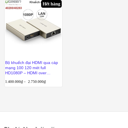
Hết hàng
Bộ khuếch đại HDMI qua cáp
mạng 100 120 mét full
HD1080P – HDMI over
ethernet Ugreen 40280 40283
1.400.000
₫
–
2.750.000
₫