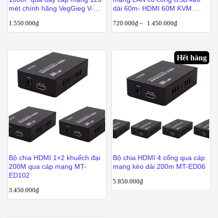
mét chính hãng VegGieg V-
dài 60m- HDMI 60M KVM
HD120
Extender
1.550.000
₫
720.000
₫
–
1.450.000
₫
Hết hàng
Bộ chia HDMI 1×2 khuếch đại
Bộ chia HDMI 4 cổng qua cáp
200M qua cáp mạng MT-
mạng kéo dài 200m MT-ED06
ED102
5.850.000
₫
3.450.000
₫