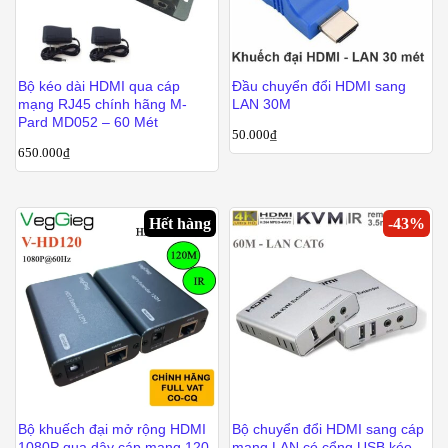
Bộ kéo dài HDMI qua cáp
Đầu chuyển đổi HDMI sang
mạng RJ45 chính hãng M-
LAN 30M
Pard MD052 – 60 Mét
50.000
₫
650.000
₫
Hết hàng
-
43
%
Bộ khuếch đại mở rộng HDMI
Bộ chuyển đổi HDMI sang cáp
1080P qua dây cáp mạng 120
mạng LAN có cổng USB kéo