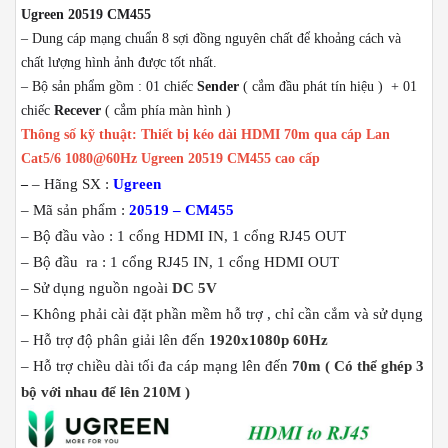
Ugreen 20519 CM455
– Dung cáp mạng chuẩn 8 sợi đồng nguyên chất để khoảng cách và
chất lượng hình ảnh được tốt nhất.
– Bộ sản phẩm gồm : 01 chiếc
Sender
( cắm đầu phát tín hiệu ) + 01
chiếc
Recever
( cắm phía màn hình )
Thông số kỹ thuật: Thiết bị kéo dài HDMI 70m qua cáp Lan
Cat5/6 1080@60Hz Ugreen 20519 CM455 cao cấp
– Hãng SX :
Ugreen
–
– Mã sản phẩm :
20519 – CM455
– Bộ đầu vào : 1 cổng HDMI IN, 1 cổng RJ45 OUT
– Bộ đầu ra : 1 cổng RJ45 IN, 1 cổng HDMI OUT
– Sử dụng nguồn ngoài
DC 5V
– Không phải cài đặt phần mềm hỗ trợ , chỉ cần cắm và sử dụng
– Hỗ trợ độ phân giải lên đến
1920x1080p 60Hz
– Hỗ trợ chiều dài tối đa cáp mạng lên đến
70m ( Có thể ghép 3
bộ với nhau để lên 210M )