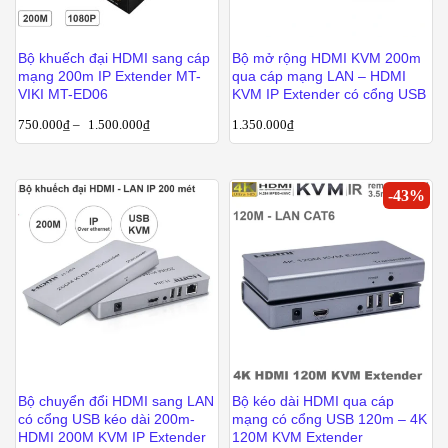
Bộ khuếch đại HDMI sang cáp
Bộ mở rộng HDMI KVM 200m
mạng 200m IP Extender MT-
qua cáp mạng LAN – HDMI
VIKI MT-ED06
KVM IP Extender có cổng USB
750.000
₫
–
1.500.000
₫
1.350.000
₫
-
43
%
Bộ chuyển đổi HDMI sang LAN
Bộ kéo dài HDMI qua cáp
có cổng USB kéo dài 200m-
mạng có cổng USB 120m – 4K
HDMI 200M KVM IP Extender
120M KVM Extender