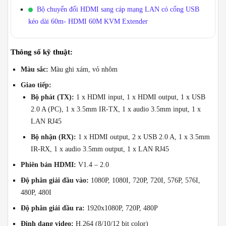
Bộ chuyển đổi HDMI sang cáp mạng LAN có cổng USB
kéo dài 60m- HDMI 60M KVM Extender
Thông số kỹ thuật:
Màu sắc:
Màu ghi xám, vỏ nhôm
Giao tiếp:
Bộ phát (TX):
1 x HDMI input, 1 x HDMI output, 1 x USB
2.0 A (PC), 1 x 3.5mm IR-TX, 1 x audio 3.5mm input, 1 x
LAN RJ45
Bộ nhận (RX):
1 x HDMI output, 2 x USB 2.0 A, 1 x 3.5mm
IR-RX, 1 x audio 3.5mm output, 1 x LAN RJ45
Phiên bản HDMI:
V1.4 – 2.0
Độ phân giải đầu vào:
1080P, 1080I, 720P, 720I, 576P, 576I,
480P, 480I
Độ phân giải đầu ra:
1920x1080P, 720P, 480P
Định dạng video:
H.264 (8/10/12 bit color)