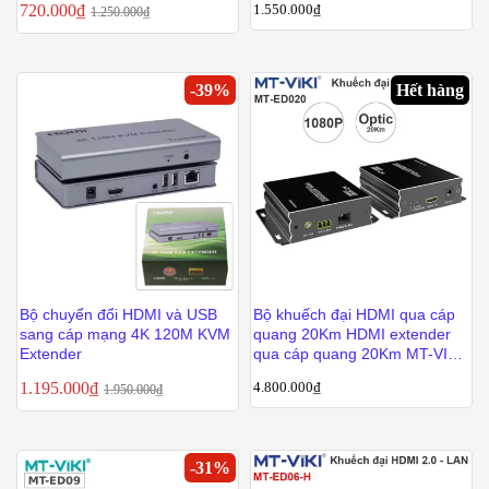
720.000
₫
1.550.000
₫
1.250.000
₫
-
39
%
Hết hàng
Bộ chuyển đổi HDMI và USB
Bộ khuếch đại HDMI qua cáp
sang cáp mạng 4K 120M KVM
quang 20Km HDMI extender
Extender
qua cáp quang 20Km MT-VIKI
MT-ED020
1.195.000
₫
4.800.000
₫
1.950.000
₫
-
31
%