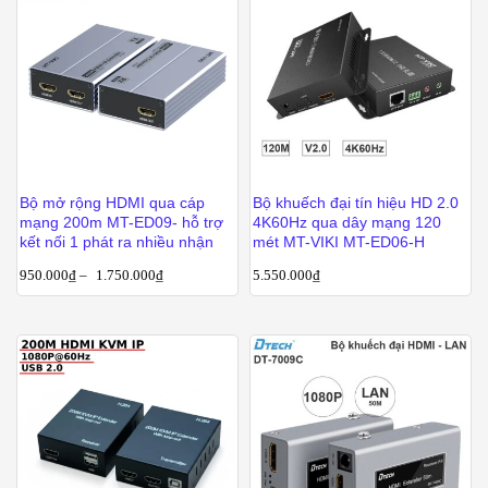
Bộ mở rộng HDMI qua cáp
Bộ khuếch đại tín hiệu HD 2.0
mạng 200m MT-ED09- hỗ trợ
4K60Hz qua dây mạng 120
kết nối 1 phát ra nhiều nhận
mét MT-VIKI MT-ED06-H
950.000
₫
–
1.750.000
₫
5.550.000
₫