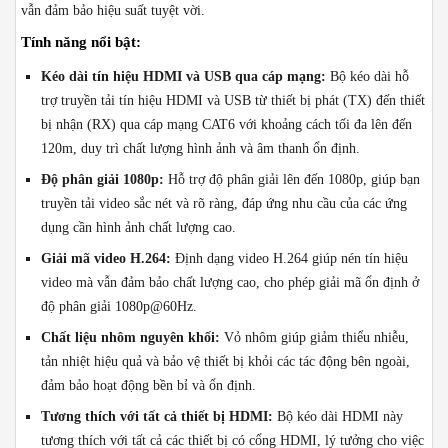
vẫn đảm bảo hiệu suất tuyệt vời.
Tính năng nổi bật:
Kéo dài tín hiệu HDMI và USB qua cáp mạng:
Bộ kéo dài hỗ
trợ truyền tải tín hiệu HDMI và USB từ thiết bị phát (TX) đến thiết
bị nhận (RX) qua cáp mạng CAT6 với khoảng cách tối đa lên đến
120m, duy trì chất lượng hình ảnh và âm thanh ổn định.
Độ phân giải 1080p:
Hỗ trợ độ phân giải lên đến 1080p, giúp bạn
truyền tải video sắc nét và rõ ràng, đáp ứng nhu cầu của các ứng
dụng cần hình ảnh chất lượng cao.
Giải mã video H.264:
Định dạng video H.264 giúp nén tín hiệu
video mà vẫn đảm bảo chất lượng cao, cho phép giải mã ổn định ở
độ phân giải 1080p@60Hz.
Chất liệu nhôm nguyên khối:
Vỏ nhôm giúp giảm thiểu nhiễu,
tản nhiệt hiệu quả và bảo vệ thiết bị khỏi các tác động bên ngoài,
đảm bảo hoạt động bền bỉ và ổn định.
Tương thích với tất cả thiết bị HDMI:
Bộ kéo dài HDMI này
tương thích với tất cả các thiết bị có cổng HDMI, lý tưởng cho việc