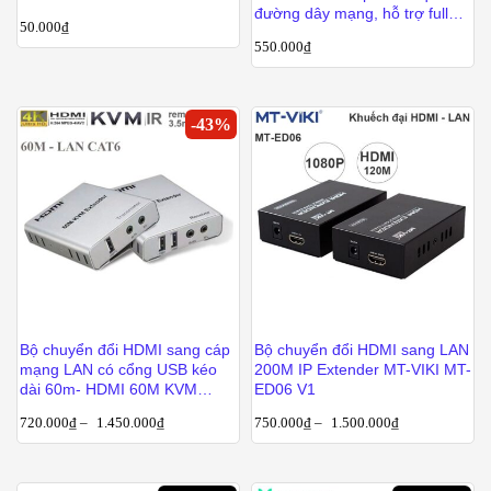
đường dây mạng, hỗ trợ full
50.000
₫
HD1080p
550.000
₫
-
43
%
Bộ chuyển đổi HDMI sang cáp
Bộ chuyển đổi HDMI sang LAN
mạng LAN có cổng USB kéo
200M IP Extender MT-VIKI MT-
dài 60m- HDMI 60M KVM
ED06 V1
Extender
720.000
₫
–
1.450.000
₫
750.000
₫
–
1.500.000
₫