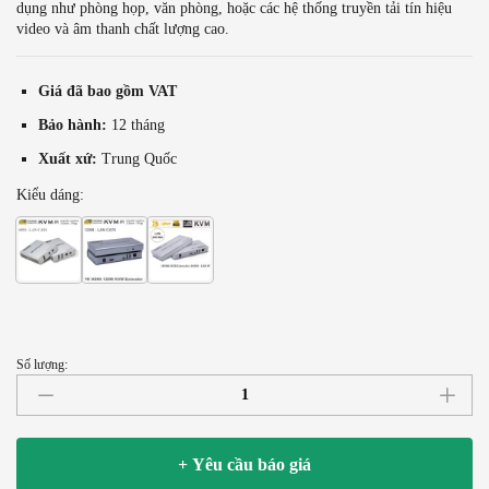
dụng như phòng họp, văn phòng, hoặc các hệ thống truyền tải tín hiệu
video và âm thanh chất lượng cao.
Giá đã bao gồm VAT
Bảo hành:
12 tháng
Xuất xứ:
Trung Quốc
Kiểu dáng:
60M HDMI KVM Extender
4K 120M HDMI KVM Extender
200m HDMI KVM IP Extender
Số lượng:
Bộ
kéo
dài
HDMI
+ Yêu cầu báo giá
qua