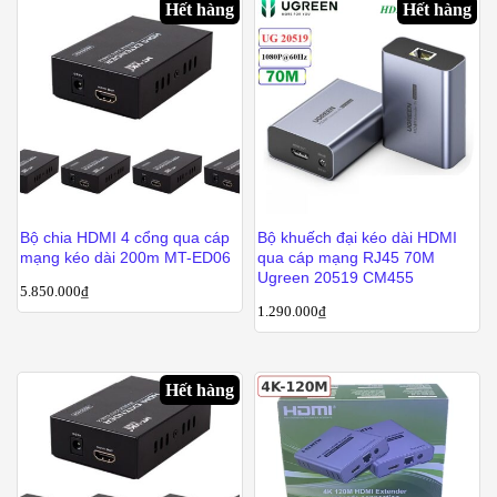
Hết hàng
Hết hàng
Bộ chia HDMI 4 cổng qua cáp
Bộ khuếch đại kéo dài HDMI
mạng kéo dài 200m MT-ED06
qua cáp mạng RJ45 70M
Ugreen 20519 CM455
5.850.000
₫
1.290.000
₫
Hết hàng