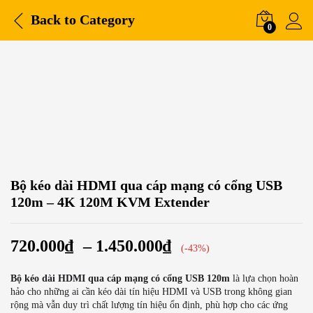
Back to
Category
0
-
%
Bộ kéo dài HDMI qua cáp mạng có cổng USB
120m – 4K 120M KVM Extender
720.000
₫
–
1.450.000
₫
(-43%)
Bộ kéo dài HDMI qua cáp mạng có cổng USB 120m
là lựa chọn hoàn
hảo cho những ai cần kéo dài tín hiệu HDMI và USB trong không gian
rộng mà vẫn duy trì chất lượng tín hiệu ổn định, phù hợp cho các ứng