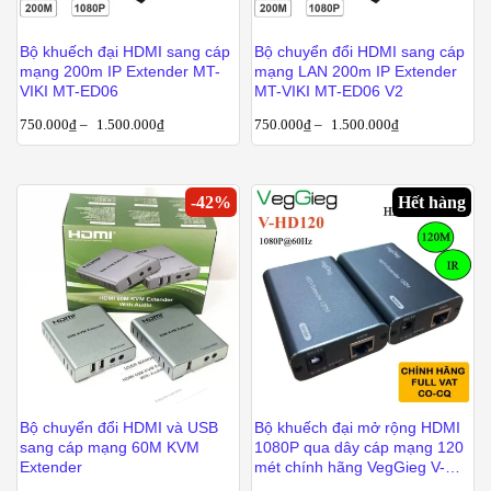
Bộ khuếch đại HDMI sang cáp
Bộ chuyển đổi HDMI sang cáp
mạng 200m IP Extender MT-
mạng LAN 200m IP Extender
VIKI MT-ED06
MT-VIKI MT-ED06 V2
750.000
₫
–
1.500.000
₫
750.000
₫
–
1.500.000
₫
-
42
%
Hết hàng
Bộ chuyển đổi HDMI và USB
Bộ khuếch đại mở rộng HDMI
sang cáp mạng 60M KVM
1080P qua dây cáp mạng 120
Extender
mét chính hãng VegGieg V-
HD120