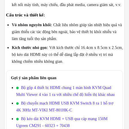
kết nối máy tính, máy chiếu, đầu phát media, camera giám sát, v.v.
Cấu trúc và thiết kế:
Vỏ nhôm nguyên khối:
Chất liệu nhôm giúp tản nhiệt hiệu quả và
giảm thiểu các tác động bên ngoài, bảo vệ thiết bị khỏi nhiễu và
làm tăng tuổi thọ sản phẩm.
Kích thước nhỏ gọn:
Với kích thước chỉ 16.4cm x 8.5cm x 2.5cm,
bộ kéo dài HDMI này có thể dễ dàng lắp đặt ở nhiều vị trí mà
không chiếm nhiều không gian.
Gợi ý sản phẩm liên quan
Bộ gộp 4 thiết bị HDMI chung 1 màn hình KVM Quad
Multi Viewer 4 vào 1 ra với nhiều chế độ hiển thị khác nhau
Bộ chuyển mạch HDMI USB KVM Switch 8 ra 1 hỗ trợ
4K 30Hz MT-VIKI MT-801HK-C
Bộ kéo dài KVM HDMI + USB qua cáp mạng 150M
Ugreen CM291 - 60323 + 70438