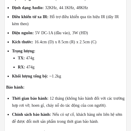
Định dạng Audio:
32KHz, 44.1KHz, 48KHz
Điều khiển từ xa IR:
Hỗ trợ điều khiển qua tín hiệu IR (dây IR
kèm theo)
Điện nguồn:
5V DC-1A (đầu vào), 3W (HD)
Kích thước:
16.4cm (D) x 8.5cm (R) x 2.5cm (C)
Trọng lượng:
TX:
474g
RX:
474g
Khối lượng tổng bộ:
~1.2kg
Bảo hành:
Thời gian bảo hành:
12 tháng (không bảo hành đối với các trường
hợp rơi vỡ, hoen gỉ, cháy nổ do tác động của con người).
Chính sách bảo hành:
Nếu có sự cố, khách hàng nên liên hệ sớm
để được đổi mới sản phẩm trong thời gian bảo hành.