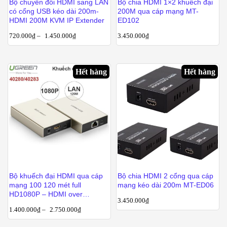
Bộ chuyển đổi HDMI sang LAN
Bộ chia HDMI 1×2 khuếch đại
có cổng USB kéo dài 200m-
200M qua cáp mạng MT-
HDMI 200M KVM IP Extender
ED102
720.000
₫
–
1.450.000
₫
3.450.000
₫
Hết hàng
Hết hàng
Bộ khuếch đại HDMI qua cáp
Bộ chia HDMI 2 cổng qua cáp
mạng 100 120 mét full
mạng kéo dài 200m MT-ED06
HD1080P – HDMI over
3.450.000
₫
ethernet Ugreen 40280 40283
1.400.000
₫
–
2.750.000
₫