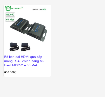
Bộ kéo dài HDMI qua cáp
mạng RJ45 chính hãng M-
Pard MD052 – 60 Mét
650.000
₫