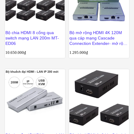
Bộ chia HDMI 8 cổng qua
Bộ mở rộng HDMI 4K 120M
switch mạng LAN 200m MT-
qua cáp mạng Cascade
ED06
Connection Extender- mở rộng
nhiều màn hình nối tiếp
10.650.000
₫
1.295.000
₫