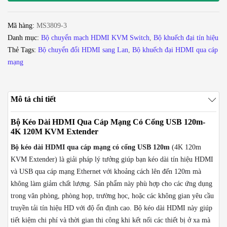
cáp
mạng
Mã hàng:
MS3809-3
có
Danh mục:
Bộ chuyển mạch HDMI KVM Switch
,
Bộ khuếch đại tín hiệu
cổng
Thẻ Tags:
Bộ chuyển đổi HDMI sang Lan
,
Bộ khuếch đại HDMI qua cáp
USB
mạng
120m
-
4K
Mô tả chi tiết
120M
KVM
Bộ Kéo Dài HDMI Qua Cáp Mạng Có Cổng USB 120m-
Extender
4K 120M KVM Extender
số
Bộ kéo dài HDMI qua cáp mạng có cổng USB 120m
(4K 120m
lượng
KVM Extender) là giải pháp lý tưởng giúp bạn kéo dài tín hiệu HDMI
và USB qua cáp mạng Ethernet với khoảng cách lên đến 120m mà
không làm giảm chất lượng. Sản phẩm này phù hợp cho các ứng dụng
trong văn phòng, phòng họp, trường học, hoặc các không gian yêu cầu
truyền tải tín hiệu HD với độ ổn định cao. Bộ kéo dài HDMI này giúp
tiết kiệm chi phí và thời gian thi công khi kết nối các thiết bị ở xa mà