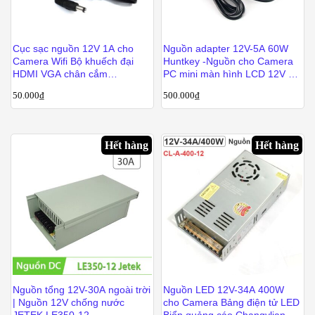
Cục sạc nguồn 12V 1A cho
Nguồn adapter 12V-5A 60W
Camera Wifi Bộ khuếch đại
Huntkey -Nguồn cho Camera
HDMI VGA chân cắm
PC mini màn hình LCD 12V 5A
3.5x.35mm
Huntkey
50.000
₫
500.000
₫
Hết hàng
Hết hàng
Nguồn tổng 12V-30A ngoài trời
Nguồn LED 12V-34A 400W
| Nguồn 12V chống nước
cho Camera Bảng điện tử LED