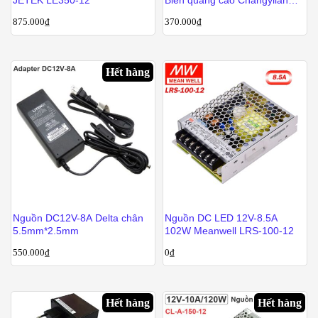
JETEK LE350-12
Biển quảng cáo Changylian
CL-A-400-12
875.000
₫
370.000
₫
Hết hàng
Nguồn DC12V-8A Delta chân
Nguồn DC LED 12V-8.5A
5.5mm*2.5mm
102W Meanwell LRS-100-12
550.000
₫
0
₫
Hết hàng
Hết hàng