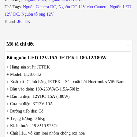
L180-
Thẻ Tags:
Nguồn Camera DC
,
Nguồn DC 12V cho Camera
,
Nguồn LED
12/180W
12V DC
,
Nguồn tổ ong 12V
số
Brand:
JETEK
lượng
Mô tả chi tiết
Bộ nguồn LED 12V-15A JETEK L180-12/180W
+ Hãng sản xuất: JETEK
+ Model: LE180-12
+ Xuất xứ: Chính hãng JETEK – Sản xuất bởi Huetronics Việt Nam
+ Đầu vào điện: 180-260VAC-1.5A-50Hz
+ Đầu ra điện:
12VDC-15A
(180W)
+ Cửa ra điện: 3*12V-10A
+ Đường tiếp địa: Có
+ Trọng lượng: 0.6Kg
+ Kích thước: 19.8*10.9*5Cm
+ Chất liệu, vỏ kim loại nhôm chống oxi hóa