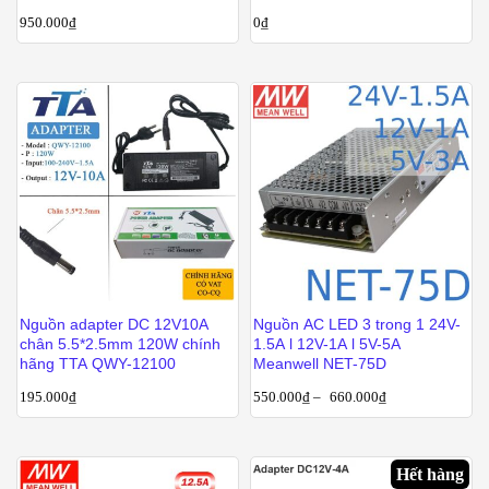
950.000
₫
0
₫
Nguồn adapter DC 12V10A
Nguồn AC LED 3 trong 1 24V-
chân 5.5*2.5mm 120W chính
1.5A l 12V-1A l 5V-5A
hãng TTA QWY-12100
Meanwell NET-75D
195.000
₫
550.000
₫
–
660.000
₫
Hết hàng