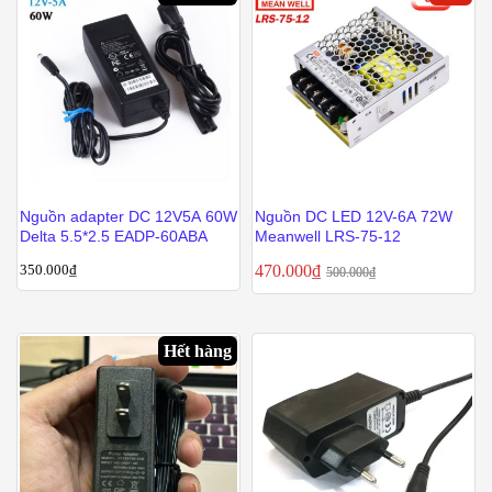
Nguồn adapter DC 12V5A 60W
Nguồn DC LED 12V-6A 72W
Delta 5.5*2.5 EADP-60ABA
Meanwell LRS-75-12
350.000
₫
470.000
₫
500.000
₫
Hết hàng