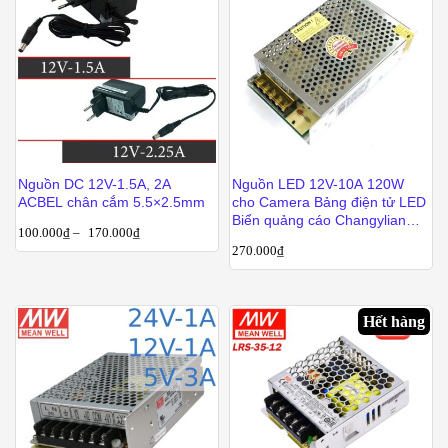
Nguồn DC 12V-1.5A, 2A
Nguồn LED 12V-10A 120W
ACBEL chân cắm 5.5×2.5mm
cho Camera Bảng điện tử LED
Biển quảng cáo Changylian
100.000
₫
–
170.000
₫
CL-A-120-12
270.000
₫
Hết hàng