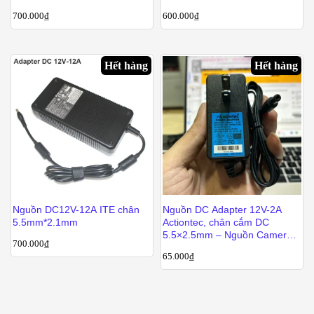
700.000
₫
600.000
₫
Hết hàng
Hết hàng
Nguồn DC12V-12A ITE chân
Nguồn DC Adapter 12V-2A
5.5mm*2.1mm
Actiontec, chân cắm DC
5.5×2.5mm – Nguồn Camera
700.000
₫
Wifi HDD dock 12V 2A 24W
65.000
₫