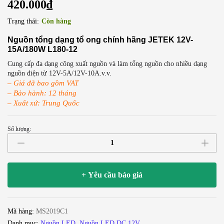
420.000
₫
Trạng thái:
Còn hàng
Nguồn tổng dạng tổ ong chính hãng JETEK 12V-
15A/180W L180-12
Cung cấp đa dạng công xuất nguồn và làm tổng nguồn cho nhiều dạng
nguồn điện từ 12V-5A/12V-10A.v.v.
– Giá đã bao gồm VAT
– Bảo hành: 12 tháng
– Xuất xứ: Trung Quốc
Số lượng:
Bộ
nguồn
LED
12V-
+ Yêu cầu báo giá
15A
chính
hãng
Mã hàng:
MS2019C1
JETEK
Danh mục:
Nguồn LED
,
Nguồn LED DC 12V