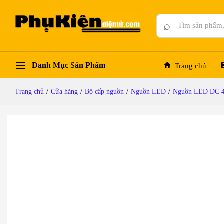
Nguồn DC LED 48V-1.1A Meanwell NES-50-48 c
Mô tả chi tiết
Thông số kỹ thuật
Đánh giá (0)
⌕
Danh Mục Sản Phẩm
Trang chủ
Trang chủ
/
Cửa hàng
/
Bộ cấp nguồn
/
Nguồn LED
/
Nguồn LED DC 