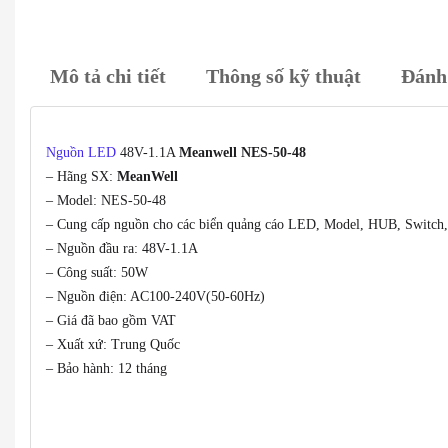
Mô tả chi tiết
Thông số kỹ thuật
Đánh 
Nguồn LED
48V-1.1A
Meanwell NES-50-48
– Hãng SX:
MeanWell
– Model: NES-50-48
– Cung cấp nguồn cho các biển quảng cáo LED, Model, HUB, Swit
– Nguồn đầu ra: 48V-1.1A
– Công suất: 50W
– Nguồn điện: AC100-240V(50-60Hz)
– Giá đã bao gồm VAT
– Xuất xứ: Trung Quốc
– Bảo hành: 12 tháng