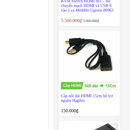
KVM Switch HDMI 8x1 - Bộ
chuyển mạch HDMI và USB 8
vào 1 ra 4K60Hz Ugreen 80963
5.500.000
₫
5.900.000
₫
Cáp nối dài HDMI 15cm hỗ trợ
nguồn Hagibis
150.000
₫