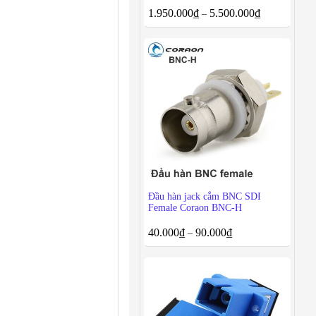
1.950.000
₫
5.500.000
₫
–
Đầu hàn jack cắm BNC SDI
Female Coraon BNC-H
40.000
₫
90.000
₫
–