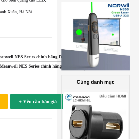
 cho biển quảng cáo LED,
hanh Xuân, Hà Nội
nwell NES Series chính hãng Đài Loan
eanwell NES Series chính hãng Đài Loan
Cùng danh mục
+ Yêu cầu báo giá