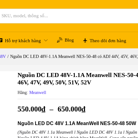
ó ADJ 44V, 45V, 46V, 47V, 49V, 50V, 51V, 52V
Hỏi đáp
Blog
Hỗ trợ khách hàng
Theo dõi đơn hàng
48V
/
Nguồn DC LED 48V-1.1A Meanwell NES-50-48 có ADJ 44V, 45V, 46V, 
Nguồn DC LED 48V-1.1A Meanwell NES-50-48
46V, 47V, 49V, 50V, 51V, 52V
Hãng:
Meanwell
550.000
₫
–
650.000
₫
Nguồn LED DC 48V 1.1A MeanWell NES-50-48 50W
(Nguồn DC 48V 1.1a Meanwell l Nguồn LED DC 48V 1.1a l Nguồn 