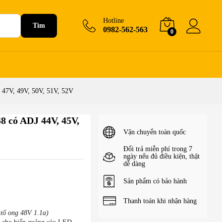
550.000
₫
–
650.000
₫
+Giỏ hàng
Hotline
Tìm
0982-562-563
0
47V, 49V, 50V, 51V, 52V
 có ADJ 44V, 45V,
Vận chuyển toàn quốc
Đổi trả miễn phí trong 7
ngày nếu đủ điều kiện, thật
dễ dàng
Sản phẩm có bảo hành
Thanh toán khi nhận hàng
tổ ong 48V 1.1a)