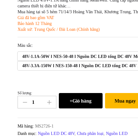
Nguồn LED 4.8V-1.1A hàng chính hãng MeanWell. Cung cấp nguồn
camera thiết bị điện tử khác…
Mua hàng tại sô 5 hẻm 71/14/3 Hoàng Văn Thái, Khương Trung, T
Giá đã bao gồm VAT
Bảo hành 12 Tháng
Xuất xứ: Trung Quốc / Đài Loan (Chính hãng)
Màu sắc:
48V-1.1A-50W l NES-50-48 l Nguồn DC LED tổng DC 48V Mea
48V-3.3A-150W l NES-150-48 l Nguồn DC LED tổng DC 48V M
Số lượng:
Nguồn
+Giỏ hàng
Mua ngay
DC
LED
48V-
1.1A
Mã hàng:
MS2726-1
Meanwell
Danh mục:
Nguồn LED DC 48V
,
Chưa phân loại
,
Nguồn LED