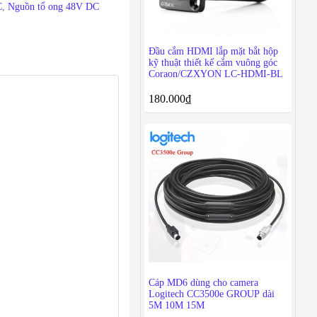
C
,
Nguồn tổ ong 48V DC
Đầu cắm HDMI lắp mặt bắt hộp
kỹ thuật thiết kế cắm vuông góc
Coraon/CZXYON LC-HDMI-BL
180.000
₫
Cáp MD6 dùng cho camera
Logitech CC3500e GROUP dài
5M 10M 15M