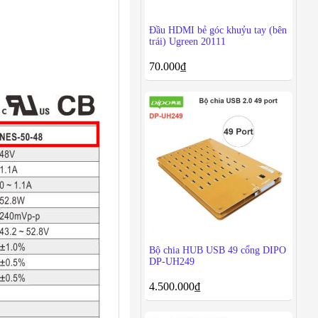
Đầu HDMI bẻ góc khuỷu tay (bên
trái) Ugreen 20111
70.000
₫
Bộ chia HUB USB 49 cổng DIPO
DP-UH249
4.500.000
₫