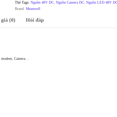
NES-
Thẻ Tags:
Nguồn 48V DC
,
Nguồn Camera DC
,
Nguồn LED 48V D
50-
Brand:
Meanwell
48
giá (0)
Hỏi đáp
có
ADJ
44V,
45V,
46V,
47V,
49V,
ch, modem, Camera…
50V,
51V,
52V
số
lượng