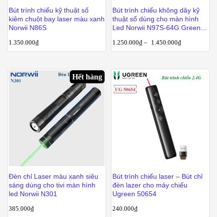
Bút trình chiếu kỹ thuật số
Bút trình chiếu không dây kỹ
kiêm chuột bay laser màu xanh
thuật số dùng cho màn hình
Norwii N86S
Led Norwii N97S-64G Green
laser màu xanh
1.350.000
₫
1.250.000
₫
–
1.450.000
₫
Hết hàng
Đèn chỉ Laser màu xanh siêu
Bút trình chiếu laser – Bút chỉ
sáng dùng cho tivi màn hình
đèn lazer cho máy chiếu
led Norwii N301
Ugreen 50654
385.000
₫
240.000
₫