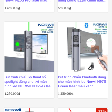
Norwii N10S Pro laser màu
dung lượng 512M chính hãng
xanh
Norwii
1.450.000
₫
550.000
₫
Bút trình chiếu kỹ thuật số
Bút trình chiếu Bluetooth dùng
spotlight dùng cho tivi màn
cho màn hình led Norwii N97S
hình led NORWII N96S-G laser
Green laser màu xanh
màu xanh
1.250.000
₫
1.250.000
₫
-
23
%