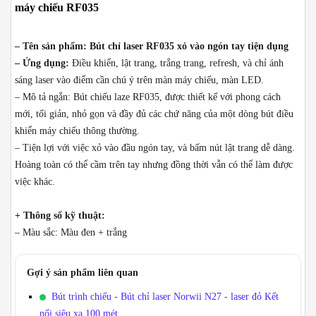
chiếu
máy chiếu RF035
RF035
số
– Tên sản phẩm: Bút chỉ laser RF035 xỏ vào ngón tay tiện dụng
lượng
– Ứng dụng:
Điều khiển, lật trang, trắng trang, refresh, và chỉ ánh
sáng laser vào điểm cần chú ý trên màn máy chiếu, màn LED.
– Mô tả ngắn: Bút chiếu laze RF035, được thiết kế với phong cách
mới, tối giản, nhỏ gọn và đầy đủ các chứ năng của một dòng bút điều
khiển máy chiếu thông thường.
– Tiện lợi với việc xỏ vào đầu ngón tay, và bấm nút lật trang dễ dàng.
Hoàng toàn có thể cầm trên tay nhưng đồng thời vẫn có thể làm được
việc khác.
+ Thông số kỹ thuật:
– Màu sắc: Màu đen + trắng
Gợi ý sản phẩm liên quan
Bút trình chiếu - Bút chỉ laser Norwii N27 - laser đỏ Kết
nối siêu xa 100 mét