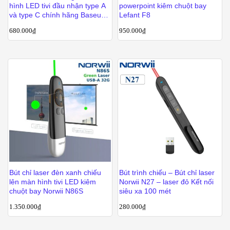
hình LED tivi đầu nhận type A
powerpoint kiêm chuột bay
và type C chính hãng Baseus
Lefant F8
BS-OH085
680.000
₫
950.000
₫
Bút chỉ laser đèn xanh chiếu
Bút trình chiếu – Bút chỉ laser
lên màn hình tivi LED kiêm
Norwii N27 – laser đỏ Kết nối
chuột bay Norwii N86S
siêu xa 100 mét
1.350.000
₫
280.000
₫