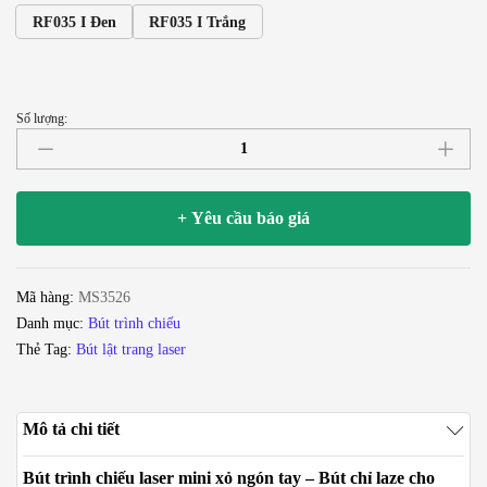
RF035 I Đen
RF035 I Trắng
Số lượng:
Bút
trình
chiếu
laser
+ Yêu cầu báo giá
mini
xỏ
ngón
Mã hàng:
MS3526
tay
Danh mục:
Bút trình chiếu
-
Thẻ Tag:
Bút lật trang laser
Bút
chỉ
laze
Mô tả chi tiết
cho
máy
Bút trình chiếu laser mini xỏ ngón tay – Bút chỉ laze cho