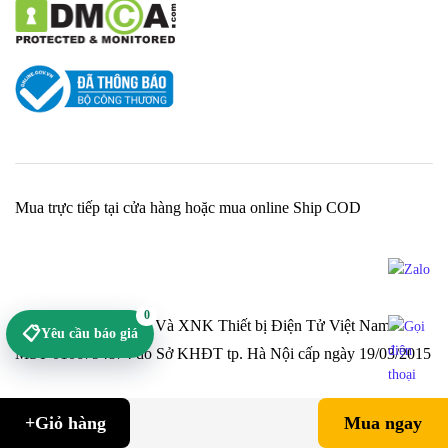
Mua trực tiếp tại cửa hàng hoặc mua online Ship COD
0
Cty TNHH Sản Xuất Và XNK Thiết bị Điện Tử Việt Nam -
📋
Yêu cầu báo giá
MST 0106794874 do Sở KHĐT tp. Hà Nội cấp ngày 19/03/2015
+Giỏ hàng
Mua ngay