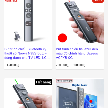
Bút trình chiếu Bluetooth kỹ
Bút trình chiếu tia lazer đèn
thuật số Norwii N95S BLE –
màu đỏ chính hãng Baseus
dùng được cho TV LED, LCD
ACFYB-0G
và màn chiếu
1.150.000
₫
260.000
₫
–
500.000
₫
Hết hàng