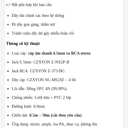
👉 Rất phù hợp khi bạn cần:
Dây dài chính xác theo hệ thống
Đi dây gọn gàng, thẩm mỹ
Tránh cuộn dây dư gây nhiễu hoặc rối
Thông số kỹ thuật
Loại cáp:
cáp âm thanh 6.5mm ra RCA stereo
Jack 6.5mm: CZXYON Z-NX2P-B
Jack RCA: CZXYON Z-373-BG
Dây cáp: CZXYON NC-MS2AT – 4 lõi
Lõi dẫn: Đồng OFC 4N (99,99%)
Chống nhiễu: Lưới bện + PVC 2 lớp
Đường kính: 8.0mm
Chiều dài:
0.5m – 50m (cắt theo yêu cầu)
Ứng dụng: mixer, ampli, loa PA, nhạc cụ, phòng thu