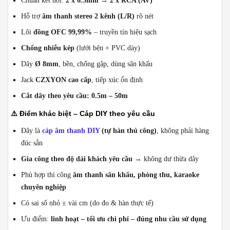
Chuẩn kết nối:
2 x 6.5mm → 2 x RCA (AV)
Hỗ trợ
âm thanh stereo 2 kênh (L/R)
rõ nét
Lõi
đồng OFC 99,99%
– truyền tín hiệu sạch
Chống nhiễu kép
(lưới bện + PVC dày)
Dây
Ø 8mm
, bền, chống gập, dùng sân khấu
Jack
CZXYON cao cấp
, tiếp xúc ổn định
Cắt dây theo yêu cầu: 0.5m – 50m
⚠️
Điểm khác biệt – Cáp DIY theo yêu cầu
Đây là
cáp âm thanh DIY
(tự hàn thủ công)
, không phải hàng
đúc sẵn
Gia công theo độ dài khách yêu cầu
→ không dư thừa dây
Phù hợp thi công
âm thanh sân khấu, phòng thu, karaoke
chuyên nghiệp
Có sai số nhỏ ± vài cm (do đo & hàn thực tế)
Ưu điểm:
linh hoạt – tối ưu chi phí – đúng nhu cầu sử dụng