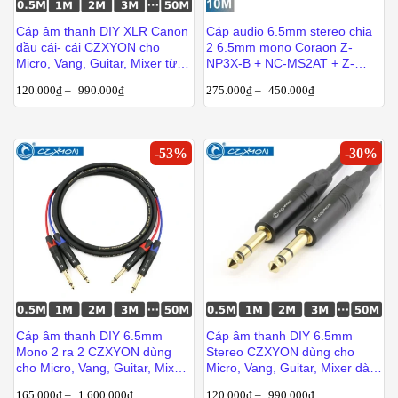
Cáp âm thanh DIY XLR Canon
Cáp audio 6.5mm stereo chia
đầu cái- cái CZXYON cho
2 6.5mm mono Coraon Z-
Micro, Vang, Guitar, Mixer từ
NP3X-B + NC-MS2AT + Z-
1m đến 50m
NP2X-B 1M 1.5M 3M 5M 10M
120.000
₫
–
990.000
₫
275.000
₫
–
450.000
₫
-
53
%
-
30
%
Cáp âm thanh DIY 6.5mm
Cáp âm thanh DIY 6.5mm
Mono 2 ra 2 CZXYON dùng
Stereo CZXYON dùng cho
cho Micro, Vang, Guitar, Mixer
Micro, Vang, Guitar, Mixer dài
dài từ 1m đến 50m
từ 1m đến 50m
165.000
₫
–
1.600.000
₫
120.000
₫
–
990.000
₫