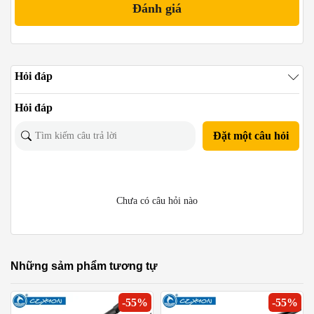
Hỏi đáp
Hỏi đáp
Đặt một câu hỏi
Chưa có câu hỏi nào
Những sảm phẩm tương tự
-
55
%
-
55
%