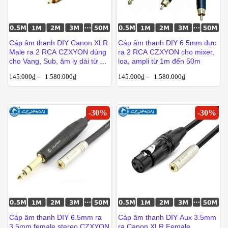
Cáp âm thanh DIY Canon XLR
Cáp âm thanh DIY 6.5mm đực
Male ra 2 RCA CZXYON dùng
ra 2 RCA CZXYON cho mixer,
cho Vang, Sub, âm ly dài từ 1m
loa, ampli từ 1m đến 50m
đến 50m
145.000
₫
–
1.580.000
₫
145.000
₫
–
1.580.000
₫
-
30
%
-
30
%
Cáp âm thanh DIY 6.5mm ra
Cáp âm thanh DIY Aux 3.5mm
3.5mm female stereo CZXYON
ra Canon XLR Female