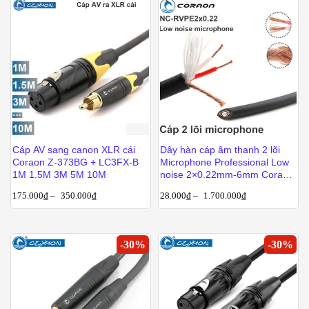
Cáp AV sang canon XLR cái
Dây hàn cáp âm thanh 2 lõi
Coraon Z-373BG + LC3FX-B
Microphone Professional Low
1M 1.5M 3M 5M 10M
noise 2×0.22mm-6mm Coraon
NC-RVPE2x0.22
175.000
₫
–
350.000
₫
28.000
₫
–
1.700.000
₫
-
30
%
-
30
%