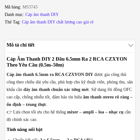
giắc
Mã hàng:
MS3743
6.5mm
Danh mục:
Cáp âm thanh DIY
ra
Thẻ Tag:
Cáp âm thanh DIY chất lượng cao giá rẻ
2
RCA
Coraon
Mô tả chi tiết
CZXYON
dài
Cáp Âm Thanh DIY 2 Đầu 6.5mm Ra 2 RCA CZXYON
từ
Theo Yêu Cầu (0.5m–50m)
0.5m
Cáp âm thanh 6.5mm ra RCA CZXYON DIY
được gia công thủ
đến
công theo chiều dài yêu cầu, phù hợp cho kỹ thuật viên, phòng thu, sân
50m
khấu cần
dây âm thanh chuẩn xác từng mét
. Sử dụng lõi đồng OFC
số
cao cấp, chống nhiễu tốt, đảm bảo tín hiệu
âm thanh stereo rõ ràng –
lượng
ổn định – trung thực
.
👉 Lựa chọn tối ưu cho hệ thống
mixer – ampli – loa – nhạc cụ
cần
độ chính xác cao.
Tính năng nổi bật