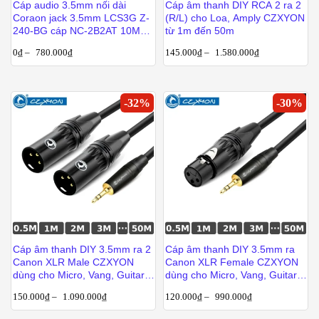
Cáp audio 3.5mm nối dài
Cáp âm thanh DIY RCA 2 ra 2
Coraon jack 3.5mm LCS3G Z-
(R/L) cho Loa, Amply CZXYON
240-BG cáp NC-2B2AT 10M
từ 1m đến 50m
15M 20M 25M 30M 40M 50M
0
₫
–
780.000
₫
145.000
₫
–
1.580.000
₫
-
32
%
-
30
%
Cáp âm thanh DIY 3.5mm ra 2
Cáp âm thanh DIY 3.5mm ra
Canon XLR Male CZXYON
Canon XLR Female CZXYON
dùng cho Micro, Vang, Guitar,
dùng cho Micro, Vang, Guitar,
Mixer dài từ 1m đến 50m
Mixer từ 1m đến 50m
150.000
₫
–
1.090.000
₫
120.000
₫
–
990.000
₫