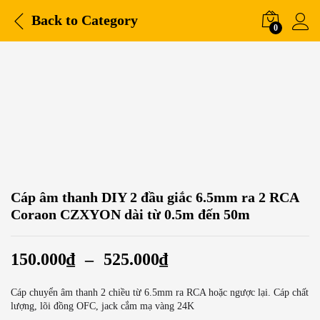
Back to
Category
0
Cáp âm thanh DIY 2 đầu giắc 6.5mm ra 2 RCA
Coraon CZXYON dài từ 0.5m đến 50m
150.000
₫
–
525.000
₫
Cáp chuyển âm thanh 2 chiều từ 6.5mm ra RCA hoặc ngược lại. Cáp chất
lượng, lõi đồng OFC, jack cắm mạ vàng 24K