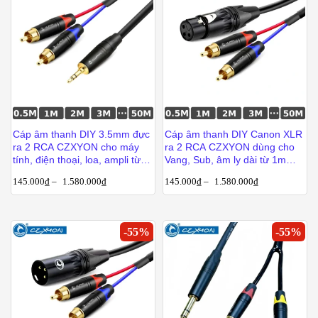
Cáp âm thanh DIY 3.5mm đực
Cáp âm thanh DIY Canon XLR
ra 2 RCA CZXYON cho máy
ra 2 RCA CZXYON dùng cho
tính, điện thoại, loa, ampli từ
Vang, Sub, âm ly dài từ 1m
1m đến 50m
đến 50m
145.000
₫
–
1.580.000
₫
145.000
₫
–
1.580.000
₫
-
55
%
-
55
%