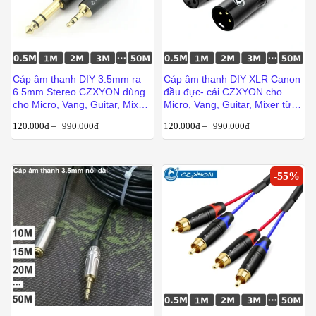
Cáp âm thanh DIY 3.5mm ra
Cáp âm thanh DIY XLR Canon
6.5mm Stereo CZXYON dùng
đầu đực- cái CZXYON cho
cho Micro, Vang, Guitar, Mixer
Micro, Vang, Guitar, Mixer từ
dài từ 1m đến 50m
1m đến 50m
120.000
₫
–
990.000
₫
120.000
₫
–
990.000
₫
-
55
%