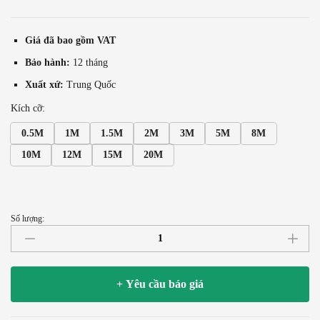
Giá đã bao gồm VAT
Bảo hành:
12 tháng
Xuất xứ:
Trung Quốc
Kích cỡ:
0.5M
1M
1.5M
2M
3M
5M
8M
10M
12M
15M
20M
Số lượng:
Cáp
âm
thanh
DIY
+ Yêu cầu báo giá
2
đầu