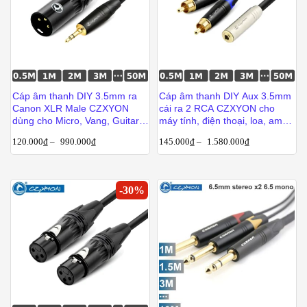
Cáp âm thanh DIY 3.5mm ra
Cáp âm thanh DIY Aux 3.5mm
Canon XLR Male CZXYON
cái ra 2 RCA CZXYON cho
dùng cho Micro, Vang, Guitar,
máy tính, điện thoại, loa, ampli
Mixer dài từ 1m đến 50m
từ 1m đến 50m
120.000
₫
–
990.000
₫
145.000
₫
–
1.580.000
₫
-
30
%