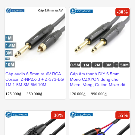
-
30
%
Cáp audio 6.5mm ra AV RCA
Cáp âm thanh DIY 6.5mm
Coraon Z-NP2X-B + Z-373-BG
Mono CZXYON dùng cho
1M 1.5M 3M 5M 10M
Micro, Vang, Guitar, Mixer dài
từ 1m đến 50m
175.000
₫
–
350.000
₫
120.000
₫
–
990.000
₫
-
30
%
-
55
%