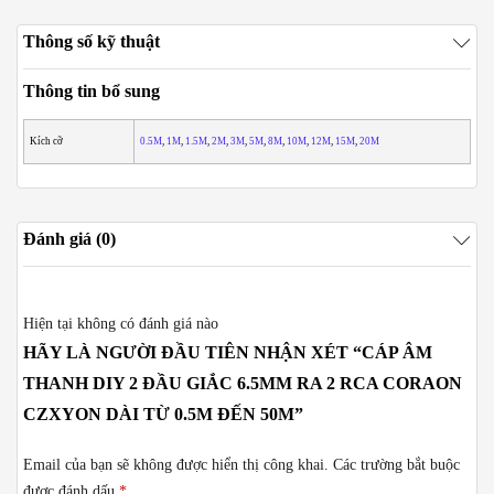
Thông số kỹ thuật
Thông tin bổ sung
Kích cỡ
0.5M
,
1M
,
1.5M
,
2M
,
3M
,
5M
,
8M
,
10M
,
12M
,
15M
,
20M
Đánh giá (0)
Hiện tại không có đánh giá nào
HÃY LÀ NGƯỜI ĐẦU TIÊN NHẬN XÉT “CÁP ÂM
THANH DIY 2 ĐẦU GIẮC 6.5MM RA 2 RCA CORAON
CZXYON DÀI TỪ 0.5M ĐẾN 50M”
Email của bạn sẽ không được hiển thị công khai.
Các trường bắt buộc
được đánh dấu
*