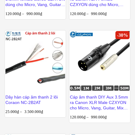
dùng cho Micro, Vang, Guitar,
CZXYON dùng cho Micro,
Mixer dài từ 1m đến 50m
Vang, Guitar, Mixer từ 1m đến
120.000
₫
–
990.000
₫
120.000
₫
–
990.000
₫
50m
-
30
%
Dây hàn cáp âm thanh 2 lõi
Cáp âm thanh DIY Aux 3.5mm
Coraon NC-2B2AT
ra Canon XLR Male CZXYON
cho Micro, Vang, Guitar, Mixer
25.000
₫
–
3.500.000
₫
từ 1m đến 50m
120.000
₫
–
990.000
₫