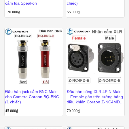
cắm loa Speakon
chiếc)
120.000
₫
55.000
₫
Đầu hàn jack cắm BNC Male
Đầu hàn cổng XLR 4PIN Male
cho Camera Coraon BQ-BNC
– Female gắn trên tường bảng
(1 chiếc)
điều khiển Coraon Z-NC4MD-
LX-B / Z-NC4FD-LX-B
45.000
₫
70.000
₫