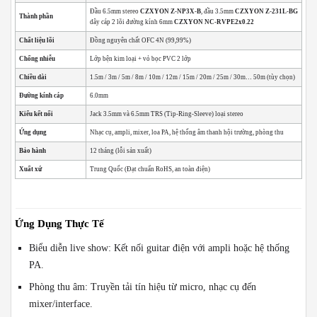
Đầu 6.5mm stereo
CZXYON Z-NP3X-B
, đầu 3.5mm
CZXYON Z-231L-BG
Thành phần
dây cáp 2 lõi đường kính 6mm
CZXYON NC-RVPE2x0.22
Chất liệu lõi
Đồng nguyên chất OFC 4N (99,99%)
Chống nhiễu
Lớp bện kim loại + vỏ bọc PVC 2 lớp
Chiều dài
1.5m / 3m / 5m / 8m / 10m / 12m / 15m / 20m / 25m / 30m… 50m (tùy chọn)
Đường kính cáp
6.0mm
Kiểu kết nối
Jack 3.5mm và 6.5mm TRS (Tip-Ring-Sleeve) loại stereo
Ứng dụng
Nhạc cụ, ampli, mixer, loa PA, hệ thống âm thanh hội trường, phòng thu
Bảo hành
12 tháng (lỗi sản xuất)
Xuất xứ
Trung Quốc (Đạt chuẩn RoHS, an toàn điện)
Ứng Dụng Thực Tế
Biểu diễn live show: Kết nối guitar điện với ampli hoặc hệ thống
PA.
Phòng thu âm: Truyền tải tín hiệu từ micro, nhạc cụ đến
mixer/interface.