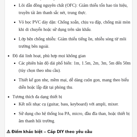
Lõi dẫn đồng nguyên chất (OFC): Giảm thiểu tổn hao tín hiệu,
truyền tải âm thanh sắc nét, trung thực.
Vỏ bọc PVC dày dặn: Chống xoắn, chịu va đập, chống mài mòn
khi di chuyển hoặc sử dụng trên sân khấu.
Lớp bện chống nhiễu: Giảm thiểu tiếng ồn, nhiễu sóng từ môi
trường bên ngoài.
Độ dài linh hoạt, phù hợp mọi không gian
Các phiên bản độ dài phổ biến: 1m, 1.5m, 2m, 3m, 5m đến 50m
(tùy chọn theo nhu cầu).
Thiết kế gọn nhẹ, mềm mại, dễ dàng cuộn gọn, mang theo biểu
diễn hoặc lắp đặt tại phòng thu.
Tương thích đa dạng thiết bị
Kết nối nhạc cụ (guitar, bass, keyboard) với ampli, mixer.
Sử dụng cho hệ thống loa PA, micro, đầu đĩa than, hoặc thiết bị
âm thanh hội trường.
⚠️
Điểm khác biệt – Cáp DIY theo yêu cầu