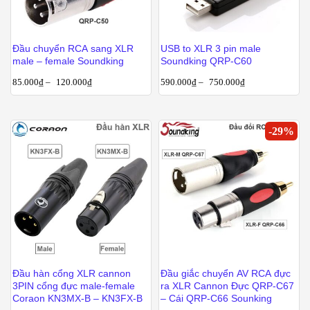
Đầu chuyển RCA sang XLR
USB to XLR 3 pin male
male – female Soundking
Soundking QRP-C60
85.000
₫
–
120.000
₫
590.000
₫
–
750.000
₫
-
29
%
Đầu hàn cổng XLR cannon
Đầu giắc chuyển AV RCA đực
3PIN cổng đực male-female
ra XLR Cannon Đực QRP-C67
Coraon KN3MX-B – KN3FX-B
– Cái QRP-C66 Sounking