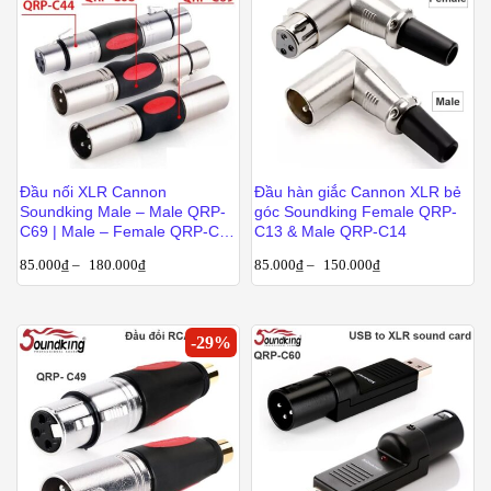
Đầu nối XLR Cannon
Đầu hàn giắc Cannon XLR bẻ
Soundking Male – Male QRP-
góc Soundking Female QRP-
C69 | Male – Female QRP-C68
C13 & Male QRP-C14
| Female – Female QRP-C44
85.000
₫
–
180.000
₫
85.000
₫
–
150.000
₫
-
29
%