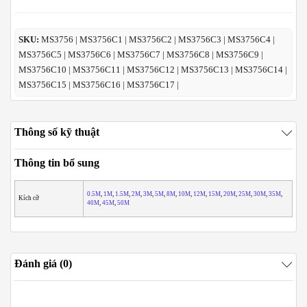
SKU:
MS3756 | MS3756C1 | MS3756C2 | MS3756C3 | MS3756C4 |
MS3756C5 | MS3756C6 | MS3756C7 | MS3756C8 | MS3756C9 |
MS3756C10 | MS3756C11 | MS3756C12 | MS3756C13 | MS3756C14 |
MS3756C15 | MS3756C16 | MS3756C17 |
Thông số kỹ thuật
Thông tin bổ sung
0.5M
,
1M
,
1.5M
,
2M
,
3M
,
5M
,
8M
,
10M
,
12M
,
15M
,
20M
,
25M
,
30M
,
35M
,
Kích cỡ
40M
,
45M
,
50M
Đánh giá (0)