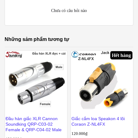
Chưa có câu hỏi nào
Những sảm phẩm tương tự
Hết hàng
Đầu hàn giắc XLR Cannon
Giắc cắm loa Speakon 4 lõi
Soundking QRP-C03-02
Coraon Z-NL4FX
Female & QRP-C04-02 Male
120.000
₫