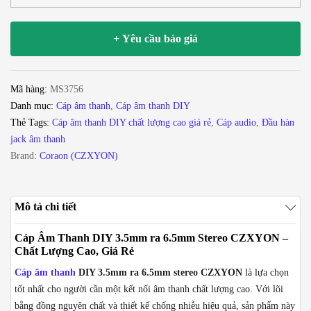
thanh
DIY
+ Yêu cầu báo giá
3.5mm
ra
6.5mm
Mã hàng:
MS3756
Stereo
Danh mục:
Cáp âm thanh
,
Cáp âm thanh DIY
CZXYON
Thẻ Tags:
Cáp âm thanh DIY chất lượng cao giá rẻ
,
Cáp audio
,
Đầu hàn
dùng
jack âm thanh
cho
Brand:
Coraon (CZXYON)
Micro,
Vang,
Guitar,
Mô tả chi tiết
Mixer
dài
Cáp Âm Thanh DIY 3.5mm ra 6.5mm Stereo CZXYON –
từ
Chất Lượng Cao, Giá Rẻ
1m
Cáp âm thanh
DIY 3.5mm ra 6.5mm stereo CZXYON
là lựa chọn
đến
tốt nhất cho người cần một kết nối âm thanh chất lượng cao. Với lõi
50m
bằng đồng nguyên chất và thiết kế chống nhiễu hiệu quả, sản phẩm này