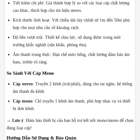
Tiết kiệm chi phí: Giá thành hợp lý so với các loại cáp chất lượng
cao khác, thích hợp cho tín hiệu stereo.
Kích thước linh hoạt: Với chiều dài tùy chỉnh từ 1m đến 50m phù
hợp cho mọi nhu cầu về khoảng cách.
Độ bền vượt trội: Thiết kế chịu lực, sử dụng được trong môi
trường khắc nghiệt (sân khấu, phòng thu).
Âm thanh trung thực: Hạn chế méo tiếng, chất lượng đảm bảo âm
bass, treble rõ ràng.
So Sánh Với Cáp Mono
Cáp stereo
: Truyền 2 kênh (trái/phải), dùng cho tai nghe, hệ thống
âm thanh đa kênh.
Cáp mono
: Chỉ truyền 1 kênh âm thanh, phù hợp nhạc cụ và thiết
bị đơn kênh.
→
Lưu ý
: Đảm bảo thiết bị của bạn hỗ trợ kết nối mono/stereo để chọn
đúng loại cáp!
Hướng Dẫn Sử Dụng & Bảo Quản