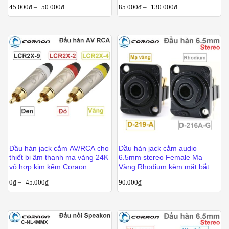
45.000
₫
–
50.000
₫
85.000
₫
–
130.000
₫
Đầu hàn jack cắm AV/RCA cho
Đầu hàn jack cắm audio
thiết bị âm thanh mạ vàng 24K
6.5mm stereo Female Mạ
vỏ hợp kim kẽm Coraon
Vàng Rhodium kèm mặt bắt vít
LCR2X
Coraon D-219A D-216A-G
0
₫
–
45.000
₫
90.000
₫