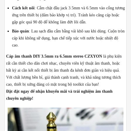
Cách kết nối
: Cắm chặt đầu jack 3.5mm và 6.5mm vào cổng tương
ứng trên thiết bị (đảm bảo khớp vị trí). Tránh kéo căng cáp hoặc
gập góc quá 90 độ để không làm đứt lõi dẫn.
Bảo quản
: Lau sạch đầu cắm bằng vải khô sau khi dùng. Cuộn tròn
cáp khi không sử dụng, hạn chế tiếp xúc với nước hoặc nhiệt độ
cao.
Cáp âm thanh DIY 3.5mm ra 6.5mm stereo CZXYON
là phụ kiện
rất cần thiết cho dân chơi nhạc, chuyên viên kỹ thuật âm thanh, hoặc
bất kỳ ai cần kết nối thiết bị âm thanh đa kênh đơn giản và hiệu quả.
Với chất lượng bền bỉ, giá thành cạnh tranh, và khả năng tương thích
cao, thiết bị xứng đáng có mặt trong bộ toolkit của bạn!
Đặt đặt ngay để nhận khuyến mãi và trải nghiệm âm thanh
chuyên nghiệp!