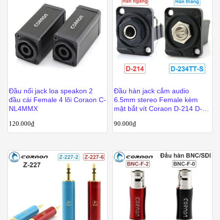
Đầu nối jack loa speakon 2
Đầu hàn jack cắm audio
đầu cái Female 4 lõi Coraon C-
6.5mm stereo Female kèm
NL4MMX
mặt bắt vít Coraon D-214 D-
234TT-S
120.000
₫
90.000
₫