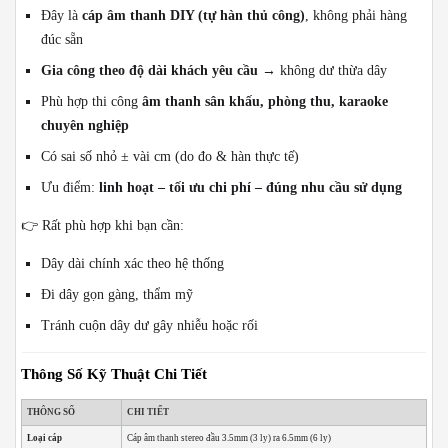
Đây là
cáp âm thanh DIY (tự hàn thủ công)
, không phải hàng
đúc sẵn
Gia công theo độ dài khách yêu cầu
→ không dư thừa dây
Phù hợp thi công
âm thanh sân khấu, phòng thu, karaoke
chuyên nghiệp
Có sai số nhỏ ± vài cm (do đo & hàn thực tế)
Ưu điểm:
linh hoạt – tối ưu chi phí – đúng nhu cầu sử dụng
👉 Rất phù hợp khi bạn cần:
Dây dài chính xác theo hệ thống
Đi dây gọn gàng, thẩm mỹ
Tránh cuộn dây dư gây nhiễu hoặc rối
Thông Số Kỹ Thuật Chi Tiết
THÔNG SỐ
CHI TIẾT
Loại cáp
Cáp âm thanh stereo đầu 3.5mm (3 ly) ra 6.5mm (6 ly)