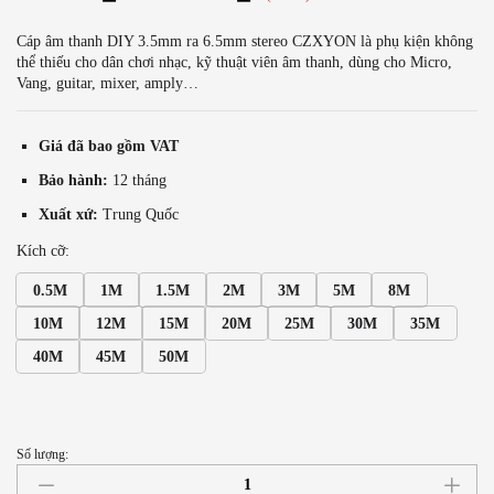
Cáp âm thanh DIY 3.5mm ra 6.5mm stereo CZXYON là phụ kiện không
thể thiếu cho dân chơi nhạc, kỹ thuật viên âm thanh, dùng cho Micro,
Vang, guitar, mixer, amply…
Giá đã bao gồm VAT
Bảo hành:
12 tháng
Xuất xứ:
Trung Quốc
Kích cỡ:
0.5M
1M
1.5M
2M
3M
5M
8M
10M
12M
15M
20M
25M
30M
35M
40M
45M
50M
Số lượng:
Cáp
âm