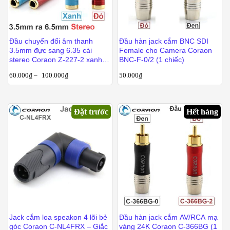
Đầu chuyển đổi âm thanh
Đầu hàn jack cắm BNC SDI
3.5mm đực sang 6.35 cái
Female cho Camera Coraon
stereo Coraon Z-227-2 xanh /
BNC-F-0/2 (1 chiếc)
Z-227-6 đỏ
60.000
₫
–
100.000
₫
50.000
₫
Đặt trước
Hết hàng
Jack cắm loa speakon 4 lõi bẻ
Đầu hàn jack cắm AV/RCA mạ
góc Coraon C-NL4FRX – Giắc
vàng 24K Coraon C-366BG (1