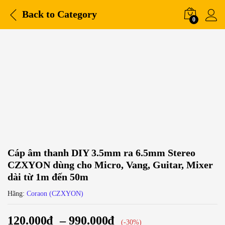
Back to
Category
0
-
%
Cáp âm thanh DIY 3.5mm ra 6.5mm Stereo
CZXYON dùng cho Micro, Vang, Guitar, Mixer
dài từ 1m đến 50m
Hãng:
Coraon (CZXYON)
120.000
₫
–
990.000
₫
(-30%)