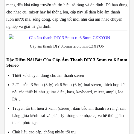
số
mang đến khả năng truyền tải tín hiệu rõ ràng và ổn định. Dù bạn dùng
lượng
cho nhạc cụ, mixer hay hệ thống loa, cáp này sẽ đảm bảo âm thanh
luôn mượt mà, sống động, đáp ứng tốt mọi nhu cầu âm nhạc chuyên
nghiệp và giải trí gia đình.
Cáp âm thanh DIY 3.5mm ra 6.5mm CZXYON
Đặc Điểm Nổi Bật Của Cáp Âm Thanh DIY 3.5mm ra 6.5mm
Stereo
Thiết kế chuyên dùng cho âm thanh stereo
2 đầu cắm 3.5mm (3 ly) và 6.5mm (6 ly) loại stereo, thích hợp kết
nối các thiết bị như guitar điện, bass, keyboard, mixer, ampli, loa
PA…
Truyền tải tín hiệu 2 kênh (stereo), đảm bảo âm thanh rõ ràng, cân
bằng giữa kênh trái và phải, lý tưởng cho nhạc cụ và hệ thống âm
thanh phức tạp.
Chất liệu cao cấp, chống nhiễu tối ưu