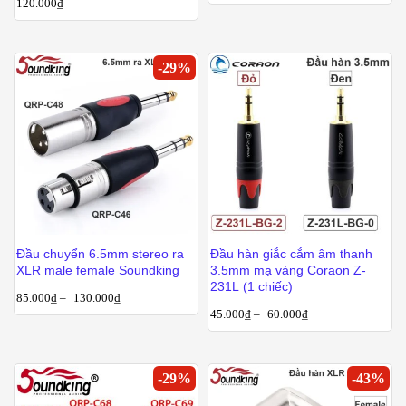
120.000
₫
-
29
%
Đầu chuyển 6.5mm stereo ra
Đầu hàn giắc cắm âm thanh
XLR male female Soundking
3.5mm mạ vàng Coraon Z-
231L (1 chiếc)
85.000
₫
–
130.000
₫
45.000
₫
–
60.000
₫
-
29
%
-
43
%