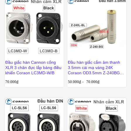
Đầu giắc hàn Cannon cổng
Đầu hàn giắc cắm âm thanh
XLR 3 chân đực lắp bảng điều
3.5mm cái mạ vàng 24K
khiển Coraon LC3MD-W/B
Coraon OD3.5mm Z-240BG
OD6mm Z-240-BG
70.000
₫
50.000
₫
–
70.000
₫