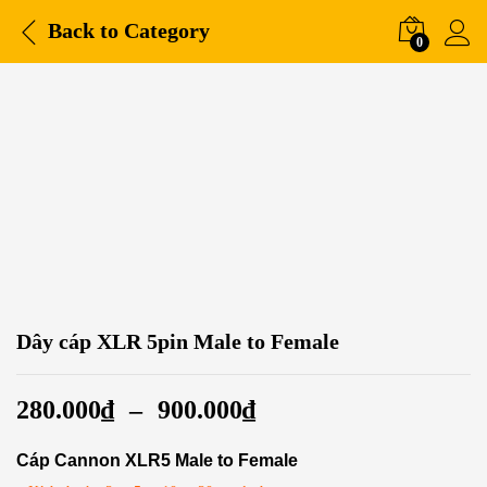
Back to
Category
0
Dây cáp XLR 5pin Male to Female
280.000
₫
–
900.000
₫
Cáp Cannon XLR5 Male to Female