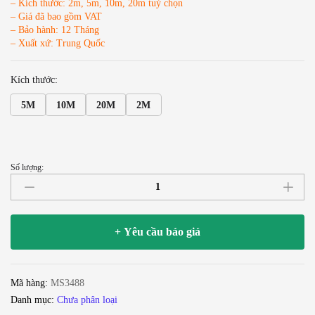
– Kích thước: 2m, 5m, 10m, 20m tuỳ chọn
– Giá đã bao gồm VAT
– Bảo hành: 12 Tháng
– Xuất xứ: Trung Quốc
Kích thước:
5M
10M
20M
2M
Số lượng:
Dây
cáp
XLR
5pin
+ Yêu cầu báo giá
Male
to
Female
Mã hàng:
MS3488
số
Danh mục:
Chưa phân loại
lượng