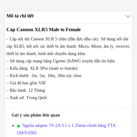
Mô tả chi tiết
Cáp Cannon XLR5 Male to Female
– Cáp nối dài Cannon XLR 5 chân (đầu đực-đầu cái). Sử dụng nối dài
cáp XLR5, kết nối các thiết bị âm thanh: Micro, Mixer, âm ly, receiver,
thiết bị âm thanh, hình ảnh chuyên dụng khác.
– Sử dụng cáp mạng hãng Ugreen 26AWG truyền dẫn tín hiệu
– Kiểu dáng: XLR 5Pin (male to female)
– Kích thước: 2m, 5m, 10m, 20m tuỳ chọn
– Giá đã bao gồm VAT
– Bảo hành: 12 Tháng
– Xuất xứ: Trung Quốc
Gợi ý sản phẩm liên quan
Nguồn adapter 5V-2A 3.5 x 1.35mm chính hãng TTA
QWY-0502