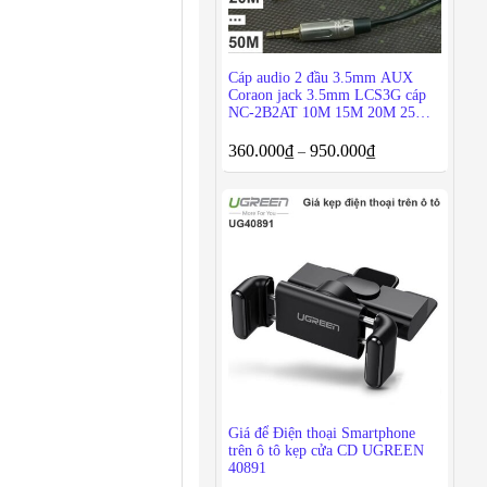
Cáp audio 2 đầu 3.5mm AUX
Coraon jack 3.5mm LCS3G cáp
NC-2B2AT 10M 15M 20M 25M
30M 40M 50M
360.000
₫
950.000
₫
–
Giá để Điện thoại Smartphone
trên ô tô kẹp cửa CD UGREEN
40891