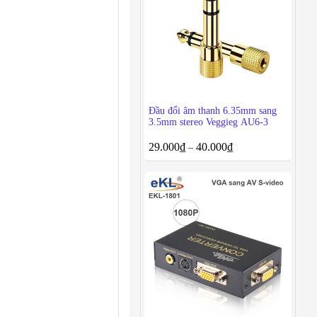
Đầu đổi âm thanh 6.35mm sang
3.5mm stereo Veggieg AU6-3
29.000
₫
40.000
₫
–