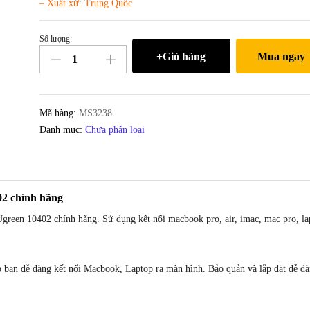
– Xuất xứ: Trung Quốc
Số lượng:
Mini
+Giỏ hàng
Mua ngay
Displayport
to
DVI
24+5
Mã hàng:
MS3238
Ugreen
Danh mục:
Chưa phân loại
10402
số
lượng
02 chính hãng
green 10402 chính hãng. Sử dụng kết nối macbook pro, air, imac, mac pro, lap
 bạn dễ dàng kết nối Macbook, Laptop ra màn hình. Bảo quản và lắp đặt dễ d