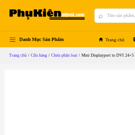
Mini Displayport to DVI 24+5 Ugreen 10402
Mô tả chi tiết
Đánh giá (0)
Hỏi đáp
⌕
Danh Mục Sản Phẩm
Trang chủ
Trang chủ
/
Cửa hàng
/
Chưa phân loại
/
Mini Displayport to DVI 24+5