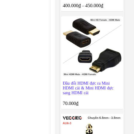
400.000
₫
450.000
₫
–
Đầu đổi HDMI đực ra Mini
HDMI cái & Mini HDMI đực
sang HDMI cái
70.000
₫