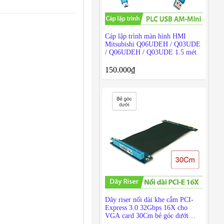
Cáp lập trình màn hình HMI
Mitsubishi Q06UDEH / Q03UDE
/ Q06UDEH / Q03UDE 1.5 mét
150.000
₫
Dây riser nối dài khe cắm PCI-
Express 3.0 32Gbps 16X cho
VGA card 30Cm bẻ góc dưới
(không cần cấp nguồn)