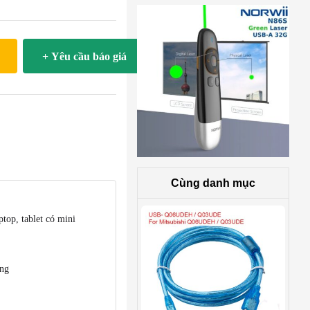
+ Yêu cầu báo giá
Cùng danh mục
top, tablet có mini
àng