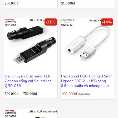
200.000
₫
310.000
₫
-
21
%
-
14
%
Đầu chuyển USB sang XLR
Cạc sound USB 1 cổng 3.5mm
Cannon cổng cái Soundking
Ugreen 30712 – USB sang
QRP-C59
3.5mm audio và microphone
590.000
₫
–
750.000
₫
190.000
₫
220.000
₫