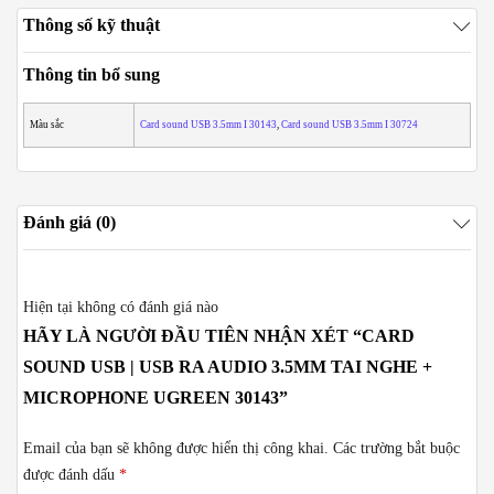
Thông số kỹ thuật
Thông tin bổ sung
Màu sắc
Card sound USB 3.5mm I 30143
,
Card sound USB 3.5mm I 30724
Đánh giá (0)
Hiện tại không có đánh giá nào
HÃY LÀ NGƯỜI ĐẦU TIÊN NHẬN XÉT “CARD
SOUND USB | USB RA AUDIO 3.5MM TAI NGHE +
MICROPHONE UGREEN 30143”
Email của bạn sẽ không được hiển thị công khai.
Các trường bắt buộc
được đánh dấu
*