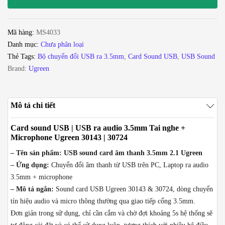
USB
ra
audio
Mã hàng:
MS4033
3.5mm
Danh mục:
Chưa phân loại
Tai
Thẻ Tags:
Bộ chuyển đổi USB ra 3.5mm
,
Card Sound USB
,
USB Sound
nghe
Brand:
Ugreen
+
Microphone
Ugreen
Mô tả chi tiết
30143
số
Card sound USB | USB ra audio 3.5mm Tai nghe +
lượng
Microphone Ugreen 30143 | 30724
– Tên sản phẩm: USB sound card âm thanh 3.5mm 2.1 Ugreen
– Ứng dụng:
Chuyển đổi âm thanh từ USB trên PC, Laptop ra audio
3.5mm + microphone
– Mô tả ngắn:
Sound card USB Ugreen 30143 & 30724, dòng chuyển
tín hiệu audio và micro thông thường qua giao tiếp cổng 3.5mm.
Đơn giản trong sử dụng, chỉ cần cắm và chờ đợi khoảng 5s hệ thống sẽ