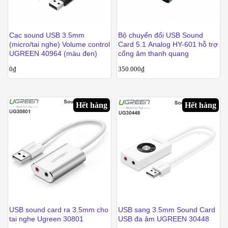
Cạc sound USB 3.5mm
Bộ chuyển đổi USB Sound
(micro/tai nghe) Volume control
Card 5.1 Analog HY-601 hỗ trợ
UGREEN 40964 (màu đen)
cổng âm thanh quang
0
₫
350.000
₫
Hết hàng
Hết hàng
USB sound card ra 3.5mm cho
USB sang 3.5mm Sound Card
tai nghe Ugreen 30801
USB đa âm UGREEN 30448