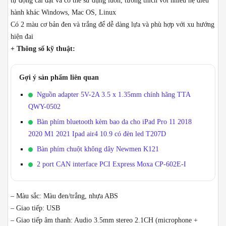
tự động cài đặt và có thể sử dụng luôn, tương thích với nhiều hệ điều
hành khác Windows, Mac OS, Linux
Có 2 màu cơ bản đen và trắng để dễ dàng lựa và phù hợp với xu hướng
hiện đai
+ Thông số kỹ thuật:
Gợi ý sản phẩm liên quan
Nguồn adapter 5V-2A 3.5 x 1.35mm chính hãng TTA
QWY-0502
Bàn phím bluetooth kèm bao da cho iPad Pro 11 2018
2020 M1 2021 Ipad air4 10.9 có đèn led T207D
Bàn phím chuột không dây Newmen K121
2 port CAN interface PCI Express Moxa CP-602E-I
– Màu sắc: Màu đen/trắng, nhựa ABS
– Giao tiếp: USB
– Giao tiếp âm thanh: Audio 3.5mm stereo 2.1CH (microphone +