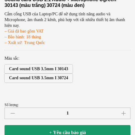
30143 (màu trắng) 30724 (màu đen)
Cắm cổng USB của Laptop/PC để sử dụng tính năng audio và
Microphone, âm thanh 2 kênh, phù hợp với rất nhiều thiết bị âm thanh
hiện nay.
– Giá đã bao gồm VAT
– Bảo hành: 18 tháng
– Xuất xứ: Trung Quốc
Màu sắc:
Card sound USB 3.5mm I 30143
Card sound USB 3.5mm I 30724
Số lượng:
Card
sound
USB
|
+ Yêu cầu báo giá