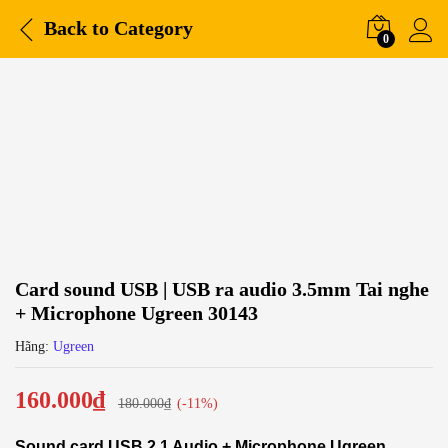
Back to
Category
0
-
%
Card sound USB | USB ra audio 3.5mm Tai nghe
+ Microphone Ugreen 30143
Hãng:
Ugreen
160.000
₫
180.000
₫
(-11%)
Sound card USB 2.1 Audio + Microphone Ugreen