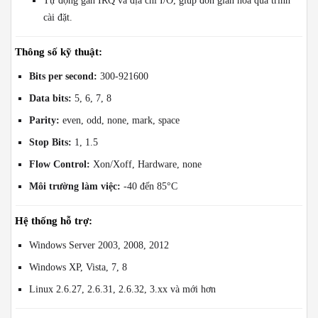
Tự động gán IRQ và địa chỉ I/O, giúp đơn giản hóa quá trình
cài đặt.
Thông số kỹ thuật:
Bits per second:
300-921600
Data bits:
5, 6, 7, 8
Parity:
even, odd, none, mark, space
Stop Bits:
1, 1.5
Flow Control:
Xon/Xoff, Hardware, none
Môi trường làm việc:
-40 đến 85°C
Hệ thống hỗ trợ:
Windows Server 2003, 2008, 2012
Windows XP, Vista, 7, 8
Linux 2.6.27, 2.6.31, 2.6.32, 3.xx và mới hơn