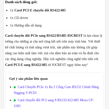
Danh sách đóng gói:
1x
Card PCI-E chuyển đổi RS422/485
1x CD driver
1x Hướng dẫn sử dụng
Card chuyển đổi PCIe sang RS422/RS485 IOCREST
là lựa chọn lý
tưởng cho những ai cần mở rộng kết nối trên máy tính bàn. Với thiết
kế chất lượng và tính năng vượt trội, sản phẩm này không chỉ giúp
nâng cao hiệu suất làm việc mà còn đảm bảo an toàn và ổn định cho
các ứng dụng công nghiệp. Hãy trải nghiệm công nghệ tiên tiến với
Card PCI-E sang RS422/485
từ IOCREST ngay hôm nay!
Gợi ý sản phẩm liên quan
Card Chuyển PCIe 1x Ra 2 Cổng Com RS232 Chính Hãng
Veggieg V-PC03
Card chuyển đổi PCI sang 8 RS232/422/485 Moxa CP-
118U