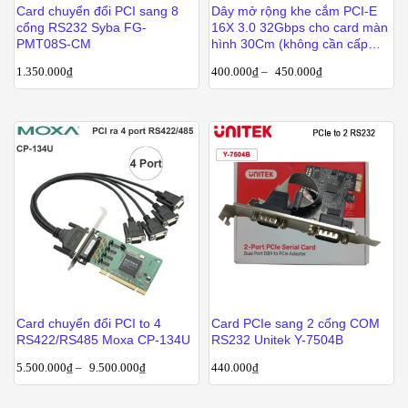
Card chuyển đổi PCI sang 8
Dây mở rộng khe cắm PCI-E
cổng RS232 Syba FG-
16X 3.0 32Gbps cho card màn
PMT08S-CM
hình 30Cm (không cần cấp
nguồn)
1.350.000
₫
400.000
₫
–
450.000
₫
Card chuyển đổi PCI to 4
Card PCIe sang 2 cổng COM
RS422/RS485 Moxa CP-134U
RS232 Unitek Y-7504B
5.500.000
₫
–
9.500.000
₫
440.000
₫