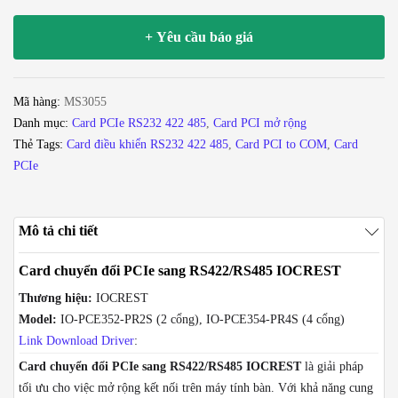
đổi
PCI-
+ Yêu cầu báo giá
E
sang
RS422/RS485
Mã hàng:
MS3055
IOCREST
Danh mục:
Card PCIe RS232 422 485
,
Card PCI mở rộng
2
Thẻ Tags:
Card điều khiển RS232 422 485
,
Card PCI to COM
,
Card
-
PCIe
4
cổng
(
Mô tả chi tiết
IO-
PCE352-
Card chuyển đổi PCIe sang RS422/RS485 IOCREST
PR2S/
Thương hiệu:
IOCREST
IO-
Model:
IO-PCE352-PR2S (2 cổng), IO-PCE354-PR4S (4 cổng)
PCE354-
Link Download Driver
:
PR4S)
số
Card chuyển đổi PCIe sang RS422/RS485 IOCREST
là giải pháp
lượng
tối ưu cho việc mở rộng kết nối trên máy tính bàn. Với khả năng cung