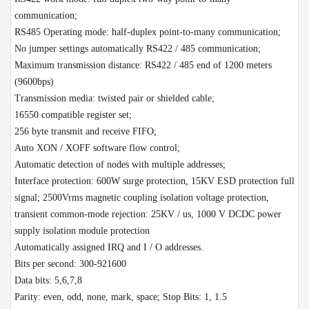
communication;
RS485 Operating mode: half-duplex point-to-many communication;
No jumper settings automatically RS422 / 485 communication;
Maximum transmission distance: RS422 / 485 end of 1200 meters
(9600bps)
Transmission media: twisted pair or shielded cable;
16550 compatible register set;
256 byte transmit and receive FIFO;
Auto XON / XOFF software flow control;
Automatic detection of nodes with multiple addresses;
Interface protection: 600W surge protection, 15KV ESD protection full
signal; 2500Vrms magnetic coupling isolation voltage protection,
transient common-mode rejection: 25KV / us, 1000 V DCDC power
supply isolation module protection
Automatically assigned IRQ and I / O addresses.
Bits per second: 300-921600
Data bits: 5,6,7,8
Parity: even, odd, none, mark, space; Stop Bits: 1, 1.5