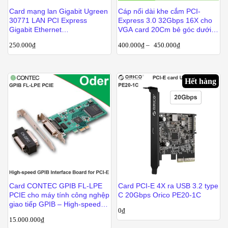
Card mạng lan Gigabit Ugreen
Cáp nối dài khe cắm PCI-
30771 LAN PCI Express
Express 3.0 32Gbps 16X cho
Gigabit Ethernet
VGA card 20Cm bẻ góc dưới
10/100/1000Mbps Ugreen
(không cần cấp nguồn)
250.000
₫
400.000
₫
–
450.000
₫
US230
Hết hàng
Card CONTEC GPIB FL-LPE
Card PCI-E 4X ra USB 3.2 type
PCIE cho máy tính công nghệp
C 20Gbps Orico PE20-1C
giao tiếp GPIB – High-speed
0
₫
GPIB Interface Board(Low
15.000.000
₫
Profile Size) for PCI Express