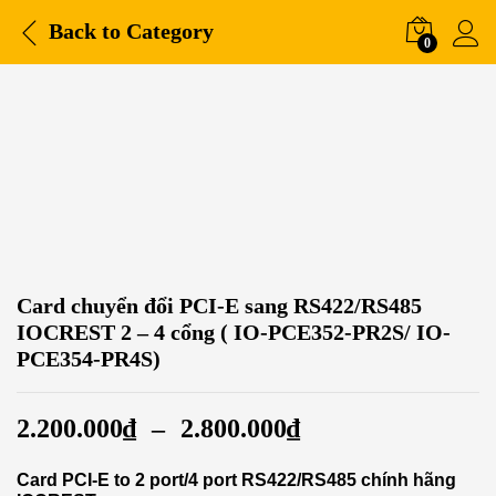
Back to
Category
0
Card chuyển đổi PCI-E sang RS422/RS485
IOCREST 2 – 4 cổng ( IO-PCE352-PR2S/ IO-
PCE354-PR4S)
2.200.000
₫
–
2.800.000
₫
Card PCI-E to 2 port/4 port RS422/RS485 chính hãng