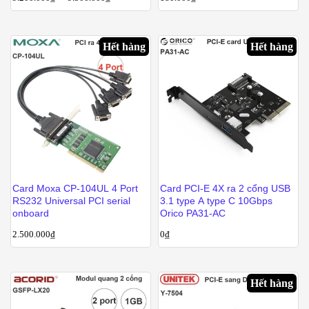
Hết hàng
Hết hàng
Card Moxa CP-104UL 4 Port
Card PCI-E 4X ra 2 cổng USB
RS232 Universal PCI serial
3.1 type A type C 10Gbps
onboard
Orico PA31-AC
2.500.000
₫
0
₫
Hết hàng