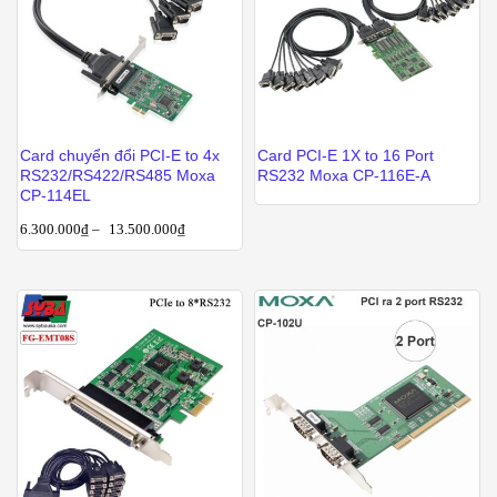
Card chuyển đổi PCI-E to 4x
Card PCI-E 1X to 16 Port
RS232/RS422/RS485 Moxa
RS232 Moxa CP-116E-A
CP-114EL
6.300.000
₫
–
13.500.000
₫