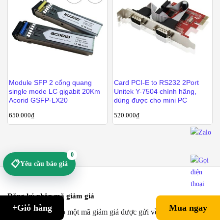
Module SFP 2 cổng quang
Card PCI-E to RS232 2Port
single mode LC gigabit 20Km
Unitek Y-7504 chính hãng,
Acorid GSFP-LX20
dùng được cho mini PC
650.000
₫
520.000
₫
0
📋
Yêu cầu báo giá
Đăng ký nhận mã giảm giá
+Giỏ hàng
Mua ngay
Ngay lập tức sẽ có một mã giảm giá được gửi về Email của bạn.