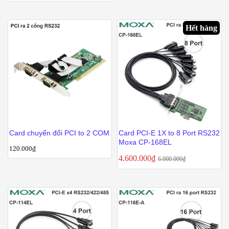
GPIB FL-LPE PCIE
Hết hàng
Card chuyển đổi PCI to 2 COM
Card PCI-E 1X to 8 Port RS232
Moxa CP-168EL
120.000
₫
4.600.000
₫
6.000.000
₫