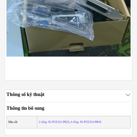
Thông số kỹ thuật
Thông tin bổ sung
Màu sắc
2 cổng- IO-PCE352-PR2S
,
4 cổng- IO-PCE354-PR4S