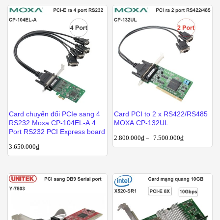
Card chuyển đổi PCIe sang 4
Card PCI to 2 x RS422/RS485
RS232 Moxa CP-104EL-A 4
MOXA CP-132UL
Port RS232 PCI Express board
2.800.000
₫
–
7.500.000
₫
3.650.000
₫