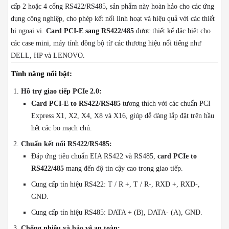
cấp 2 hoặc 4 cổng RS422/RS485, sản phẩm này hoàn hảo cho các ứng
dụng công nghiệp, cho phép kết nối linh hoạt và hiệu quả với các thiết
bị ngoại vi.
Card PCI-E sang RS422/485
được thiết kế đặc biệt cho
các case mini, máy tính đồng bộ từ các thương hiệu nổi tiếng như
DELL, HP và LENOVO.
Tính năng nổi bật:
Hỗ trợ giao tiếp PCIe 2.0:
Card PCI-E to RS422/RS485
tương thích với các chuẩn PCI
Express X1, X2, X4, X8 và X16, giúp dễ dàng lắp đặt trên hầu
hết các bo mạch chủ.
Chuẩn kết nối RS422/RS485:
Đáp ứng tiêu chuẩn EIA RS422 và RS485,
card PCIe to
RS422/485
mang đến độ tin cậy cao trong giao tiếp.
Cung cấp tín hiệu RS422: T / R +, T / R-, RXD +, RXD-,
GND.
Cung cấp tín hiệu RS485: DATA + (B), DATA- (A), GND.
Chống nhiễu và bảo vệ an toàn: