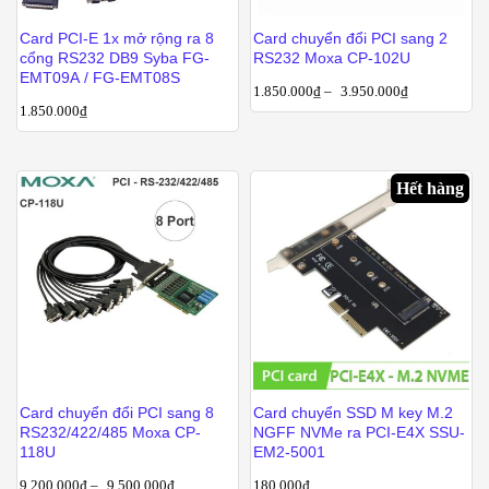
Card PCI-E 1x mở rộng ra 8
Card chuyển đổi PCI sang 2
cổng RS232 DB9 Syba FG-
RS232 Moxa CP-102U
EMT09A / FG-EMT08S
1.850.000
₫
–
3.950.000
₫
1.850.000
₫
Hết hàng
Card chuyển đổi PCI sang 8
Card chuyển SSD M key M.2
RS232/422/485 Moxa CP-
NGFF NVMe ra PCI-E4X SSU-
118U
EM2-5001
9.200.000
₫
–
9.500.000
₫
180.000
₫