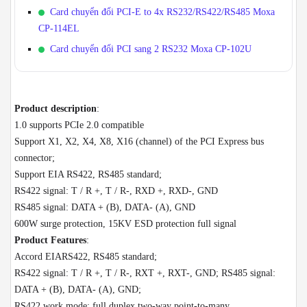
Card chuyển đổi PCI-E to 4x RS232/RS422/RS485 Moxa
CP-114EL
Card chuyển đổi PCI sang 2 RS232 Moxa CP-102U
Product description
:
1.0 supports PCIe 2.0 compatible
Support X1, X2, X4, X8, X16 (channel) of the PCI Express bus
connector;
Support EIA RS422, RS485 standard;
RS422 signal: T / R +, T / R-, RXD +, RXD-, GND
RS485 signal: DATA + (B), DATA- (A), GND
600W surge protection, 15KV ESD protection full signal
Product Features
:
Accord EIARS422, RS485 standard;
RS422 signal: T / R +, T / R-, RXT +, RXT-, GND; RS485 signal:
DATA + (B), DATA- (A), GND;
RS422 work mode: full duplex two-way point-to-many