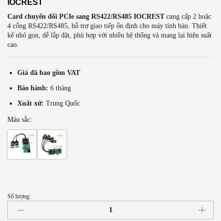
IOCREST
Card chuyển đổi PCIe sang RS422/RS485 IOCREST
cung cấp 2 hoặc
4 cổng RS422/RS485, hỗ trợ giao tiếp ổn định cho máy tính bàn. Thiết
kế nhỏ gọn, dễ lắp đặt, phù hợp với nhiều hệ thống và mang lại hiệu suất
cao.
Giá đã bao gồm VAT
Bảo hành:
6 tháng
Xuất xứ:
Trung Quốc
Màu sắc:
2 cổng- IO-PCE352-PR2S
4 cổng- IO-PCE354-PR4S
Số lượng:
Card
chuyển