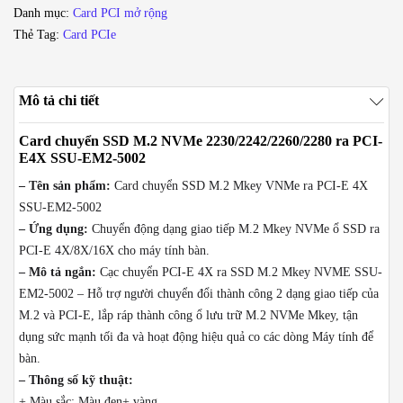
Danh mục:
Card PCI mở rộng
E4X
Thẻ Tag:
Card PCIe
SSU-
EM2-
5002
Mô tả chi tiết
số
lượng
Card chuyển SSD M.2 NVMe 2230/2242/2260/2280 ra PCI-
E4X SSU-EM2-5002
– Tên sản phẩm:
Card chuyển SSD M.2 Mkey VNMe ra PCI-E 4X
SSU-EM2-5002
– Ứng dụng:
Chuyển động dạng giao tiếp M.2 Mkey NVMe ổ SSD ra
PCI-E 4X/8X/16X cho máy tính bàn.
– Mô tả ngắn:
Cạc chuyển PCI-E 4X ra SSD M.2 Mkey NVME SSU-
EM2-5002 – Hỗ trợ người chuyển đổi thành công 2 dạng giao tiếp của
M.2 và PCI-E, lắp ráp thành công ổ lưu trữ M.2 NVMe Mkey, tận
dụng sức mạnh tối đa và hoạt động hiệu quả co các dòng Máy tính để
bàn.
– Thông số kỹ thuật:
+ Màu sắc: Màu đen+ vàng