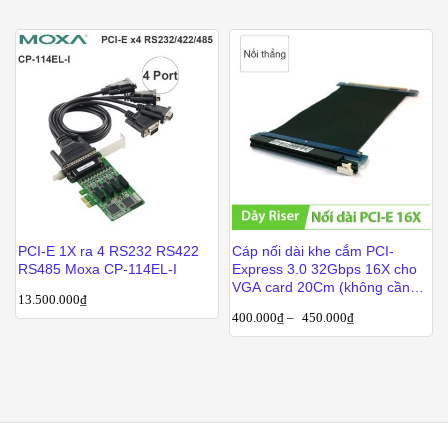
PCI-E 1X ra 4 RS232 RS422
Cáp nối dài khe cắm PCI-
RS485 Moxa CP-114EL-I
Express 3.0 32Gbps 16X cho
VGA card 20Cm (không cần
13.500.000
₫
cấp nguồn)
400.000
₫
–
450.000
₫