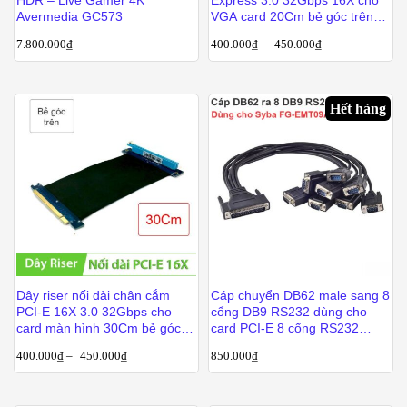
HDR – Live Gamer 4K
Express 3.0 32Gbps 16X cho
Avermedia GC573
VGA card 20Cm bẻ góc trên
(không cần cấp nguồn)
7.800.000
₫
400.000
₫
–
450.000
₫
Hết hàng
Dây riser nối dài chân cắm
Cáp chuyển DB62 male sang 8
PCI-E 16X 3.0 32Gbps cho
cổng DB9 RS232 dùng cho
card màn hình 30Cm bẻ góc
card PCI-E 8 cổng RS232
trên (không cần cấp nguồn)
Syba FG-EMT09A
400.000
₫
–
450.000
₫
850.000
₫