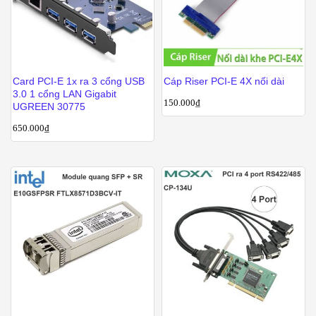
Card PCI-E 1x ra 3 cổng USB
Cáp Riser PCI-E 4X nối dài
3.0 1 cổng LAN Gigabit
150.000
₫
UGREEN 30775
650.000
₫