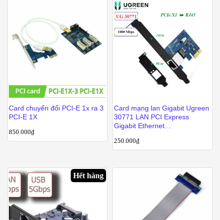
Card chuyển đổi PCI-E 1x ra 3
Card mạng lan Gigabit Ugreen
PCI-E 1X
30771 LAN PCI Express
Gigabit Ethernet
850.000
₫
10/100/1000Mbps Ugreen
250.000
₫
US230
Hết hàng