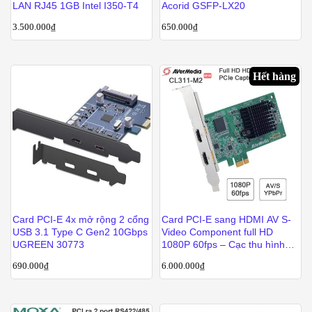
LAN RJ45 1GB Intel I350-T4
Acorid GSFP-LX20
3.500.000
₫
650.000
₫
Hết hàng
Card PCI-E 4x mở rộng 2 cổng
Card PCI-E sang HDMI AV S-
USB 3.1 Type C Gen2 10Gbps
Video Component full HD
UGREEN 30773
1080P 60fps – Cạc thu hình
cho máy tính bàn cắm khe PCI
690.000
₫
6.000.000
₫
AverMedia CL311-M2