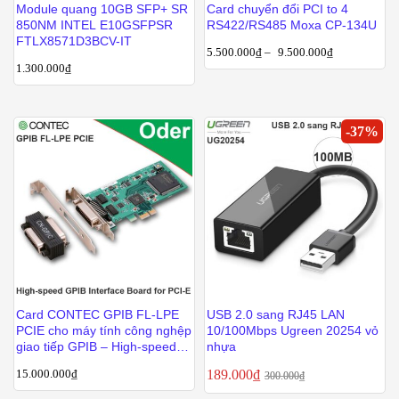
Module quang 10GB SFP+ SR
Card chuyển đổi PCI to 4
850NM INTEL E10GSFPSR
RS422/RS485 Moxa CP-134U
FTLX8571D3BCV-IT
5.500.000
₫
–
9.500.000
₫
1.300.000
₫
-
37
%
Card CONTEC GPIB FL-LPE
USB 2.0 sang RJ45 LAN
PCIE cho máy tính công nghệp
10/100Mbps Ugreen 20254 vỏ
giao tiếp GPIB – High-speed
nhựa
GPIB Interface Board(Low
15.000.000
₫
189.000
₫
300.000
₫
Profile Size) for PCI Express
GPIB FL-LPE PCIE