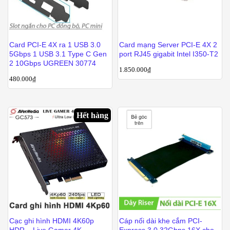
Card PCI-E 4X ra 1 USB 3.0
Card mạng Server PCI-E 4X 2
5Gbps 1 USB 3.1 Type C Gen
port RJ45 gigabit Intel I350-T2
2 10Gbps UGREEN 30774
1.850.000
₫
480.000
₫
Hết hàng
Cạc ghi hình HDMI 4K60p
Cáp nối dài khe cắm PCI-