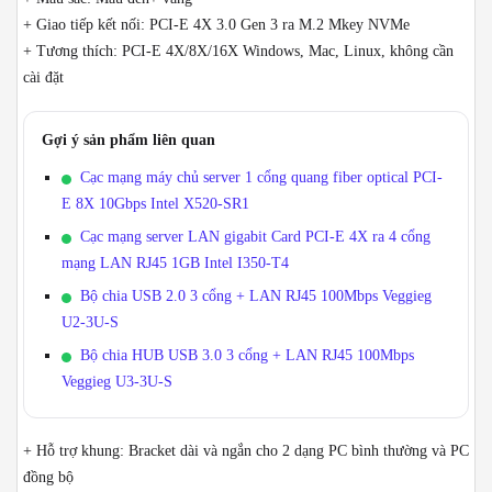
+ Giao tiếp kết nối: PCI-E 4X 3.0 Gen 3 ra M.2 Mkey NVMe
+ Tương thích: PCI-E 4X/8X/16X Windows, Mac, Linux, không cần
cài đặt
Gợi ý sản phẩm liên quan
Cạc mạng máy chủ server 1 cổng quang fiber optical PCI-
E 8X 10Gbps Intel X520-SR1
Cạc mạng server LAN gigabit Card PCI-E 4X ra 4 cổng
mạng LAN RJ45 1GB Intel I350-T4
Bộ chia USB 2.0 3 cổng + LAN RJ45 100Mbps Veggieg
U2-3U-S
Bộ chia HUB USB 3.0 3 cổng + LAN RJ45 100Mbps
Veggieg U3-3U-S
+ Hỗ trợ khung: Bracket dài và ngắn cho 2 dạng PC bình thường và PC
đồng bộ