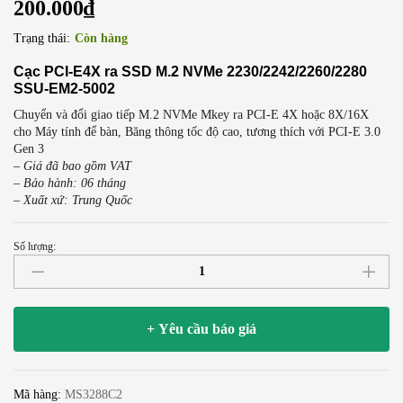
200.000
₫
Trạng thái:
Còn hàng
Cạc PCI-E4X ra SSD M.2 NVMe 2230/2242/2260/2280
SSU-EM2-5002
Chuyển và đổi giao tiếp M.2 NVMe Mkey ra PCI-E 4X hoặc 8X/16X
cho Máy tính để bàn, Băng thông tốc độ cao, tương thích với PCI-E 3.0
Gen 3
– Giá đã bao gồm VAT
– Bảo hành: 06 tháng
– Xuất xứ: Trung Quốc
Số lượng:
Card
chuyển
SSD
M.2
+ Yêu cầu báo giá
NVMe
2230/2242/2260/2280
ra
Mã hàng:
MS3288C2
PCI-