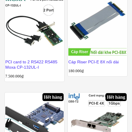
PCI card to 2 RS422 RS485
Cáp Riser PCI-E 8X nối dài
Moxa CP-132UL-I
180.000
₫
7.500.000
₫
Hết hàng
Hết hàng