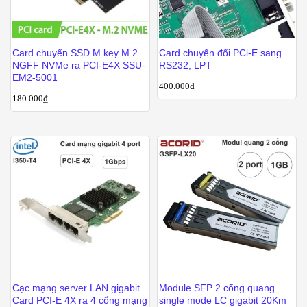
Card chuyển SSD M key M.2
Card chuyển đổi PCi-E sang
NGFF NVMe ra PCI-E4X SSU-
RS232, LPT
EM2-5001
400.000
₫
180.000
₫
Cạc mạng server LAN gigabit
Module SFP 2 cổng quang
Card PCI-E 4X ra 4 cổng mạng
single mode LC gigabit 20Km