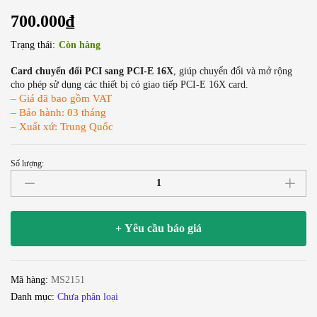
700.000
₫
Trạng thái:
Còn hàng
Card chuyển đổi PCI sang PCI-E 16X
, giúp chuyển đổi và mở rộng
cho phép sử dụng các thiết bị có giao tiếp PCI-E 16X card.
– Giá đã bao gồm VAT
– Bảo hành: 03 tháng
– Xuất xứ: Trung Quốc
Số lượng:
Cạc
chuyển
PCI
sang
+ Yêu cầu báo giá
PCI-
E
16X
Mã hàng:
MS2151
số
Danh mục:
Chưa phân loại
lượng